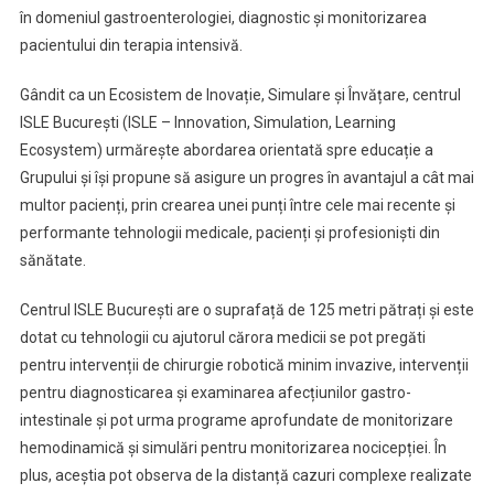
în domeniul gastroenterologiei, diagnostic și monitorizarea
pacientului din terapia intensivă.
Gândit ca un Ecosistem de Inovație, Simulare și Învățare, centrul
ISLE București (ISLE – Innovation, Simulation, Learning
Ecosystem) urmărește abordarea orientată spre educație a
Grupului și își propune să asigure un progres în avantajul a cât mai
multor pacienți, prin crearea unei punți între cele mai recente și
performante tehnologii medicale, pacienți și profesioniști din
sănătate.
Centrul ISLE București are o suprafață de 125 metri pătrați și este
dotat cu tehnologii cu ajutorul cărora medicii se pot pregăti
pentru intervenții de chirurgie robotică minim invazive, intervenții
pentru diagnosticarea și examinarea afecțiunilor gastro-
intestinale și pot urma programe aprofundate de monitorizare
hemodinamică și simulări pentru monitorizarea nocicepției. În
plus, aceștia pot observa de la distanță cazuri complexe realizate