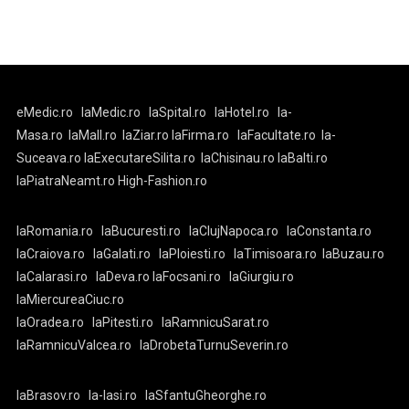
eMedic.ro
laMedic.ro
laSpital.ro
laHotel.ro
la-
Masa.ro
laMall.ro
laZiar.ro
laFirma.ro
laFacultate.ro
la-
Suceava.ro
laExecutareSilita.ro
laChisinau.ro
laBalti.ro
laPiatraNeamt.ro
High-Fashion.ro
laRomania.ro
laBucuresti.ro
laClujNapoca.ro
laConstanta.ro
laCraiova.ro
laGalati.ro
laPloiesti.ro
laTimisoara.ro
laBuzau.ro
laCalarasi.ro
laDeva.ro
laFocsani.ro
laGiurgiu.ro
laMiercureaCiuc.ro
laOradea.ro
laPitesti.ro
laRamnicuSarat.ro
laRamnicuValcea.ro
laDrobetaTurnuSeverin.ro
laBrasov.ro
la-Iasi.ro
laSfantuGheorghe.ro