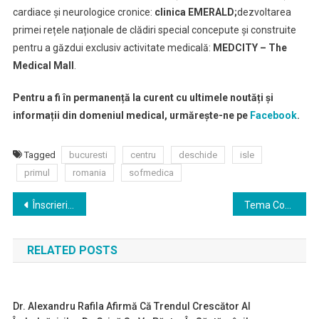
cardiace și neurologice cronice:
clinica EMERALD;
dezvoltarea
primei rețele naționale de clădiri special concepute și construite
pentru a găzdui exclusiv activitate medicală:
MEDCITY – The
Medical Mall
.
Pentru a fi în permanență la curent cu ultimele noutăți și
informații din domeniul medical, urmărește-ne pe
Facebook
.
Tagged
bucuresti
centru
deschide
isle
primul
romania
sofmedica
Navigare
Înscrieri deschise pentru cursul ”Malnutriția – ucigașul tăcut din spitale”, organizat la Iași, în 24-25 octombrie 2019
Tema Conferinței Naționale de Medicină a Familiei este în acest an “Patologia în schimbare”
în
RELATED POSTS
articole
Dr. Alexandru Rafila Afirmă Că Trendul Crescător Al