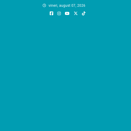
Skip
vineri, august 07, 2026
to
content