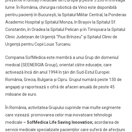
prezente în unități medicale din Europa și peste 5.200 în întreaga
lume. În România, chirurgia robotică da Vinci este disponibilă
pentru pacienți în București, la Spitalul Militar Central, la Ponderas
Academic Hospital și Spitalul Monza, în Brașov la Spitalul Sf.
Constantin, în Oradea la Spitalul Pelican și în Timișoara la Spitalul
Clinic Județean de Urgență “Pius Brînzeu” și Spitalul Clinic de
Urgență pentru Copii Louis Turcanu.
Compania SofMedica este membră a unui Grup din domeniul
medical (SEENERGIA Group), orientat către educație, care
activează încă din anul 1994 în țări din Sud-Estul Europei:
România, Grecia, Bulgaria și Cipru. Grupul numără peste 130 de
angajați și raportează o cifră de afaceri anuală de peste 45
milioane de euro.
În România, activitatea Grupului cuprinde mai multe segmente
care vizează: promovarea celor mai inovatoare tehnologii
medicale
– SofMedica Life Saving Innovation;
acordarea de
servicii medicale specializate pacienților care suferă de afecțiuni