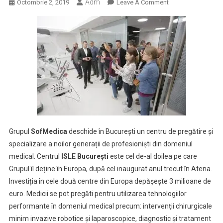
Adm
On
Octombrie 2, 2019
Leave A Comment
SofMedica
Deschide
La
București
Primul
Centru
ISLE
Din
România
Grupul
SofMedica
deschide în București un centru de pregătire și
specializare a noilor generații de profesioniști din domeniul
medical. Centrul
ISLE București
este cel de-al doilea pe care
Grupul îl deține în Europa, după cel inaugurat anul trecut în Atena.
Investiția în cele două centre din Europa depășește 3 milioane de
euro. Medicii se pot pregăti pentru utilizarea tehnologiilor
performante în domeniul medical precum: intervenții chirurgicale
minim invazive robotice și laparoscopice, diagnostic și tratament