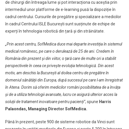
de chirurgi din întreaga lume și pot interacționa cu aceștia prin
intermediul unor platforme de e-learning pusă la dispoziție în
cadrul centrului. Cursurile de pregătire și specializare a medicilor
în cadrul Centrului ISLE București sunt susținute de echipe de
experți în tehnologia robotică din țară și din străinătate.
„Prin acest centru, SofMedica duce mai departe investiția în sistemul
medical românesc, pe care o derulează de 25 de ani. Credem în
România din prezent și din viitor, o țară care de multe ori a stabilit
perspectivele în ceea ce privește evoluția tehnologică. Din acest
motiv, am deschis la București al doilea centru de pregătire în
domeniul sănătății din Europa, după succesul pe care l-am înregistrat
în Atena. Dorim să oferim medicilor români posibilitatea de a învăța
și de a utiliza tehnologii avansate, lucru ce asigură ulterior acces la
soluții de tratament inovatoare pentru pacienți”
, spune
Harris
Palaondas, Managing Director SofMedica.
Până în prezent, peste 900 de sisteme robotice da Vinci sunt