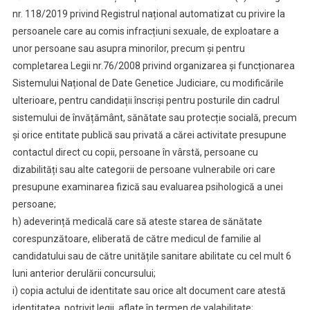
nr. 118/2019 privind Registrul național automatizat cu privire la
persoanele care au comis infracțiuni sexuale, de exploatare a
unor persoane sau asupra minorilor, precum și pentru
completarea Legii nr.76/2008 privind organizarea și funcționarea
Sistemului Național de Date Genetice Judiciare, cu modificările
ulterioare, pentru candidații înscriși pentru posturile din cadrul
sistemului de învățământ, sănătate sau protecție socială, precum
și orice entitate publică sau privată a cărei activitate presupune
contactul direct cu copii, persoane în vârstă, persoane cu
dizabilități sau alte categorii de persoane vulnerabile ori care
presupune examinarea fizică sau evaluarea psihologică a unei
persoane;
h) adeverință medicală care să ateste starea de sănătate
corespunzătoare, eliberată de către medicul de familie al
candidatului sau de către unitățile sanitare abilitate cu cel mult 6
luni anterior derulării concursului;
i) copia actului de identitate sau orice alt document care atestă
identitatea, potrivit legii, aflate în termen de valabilitate;