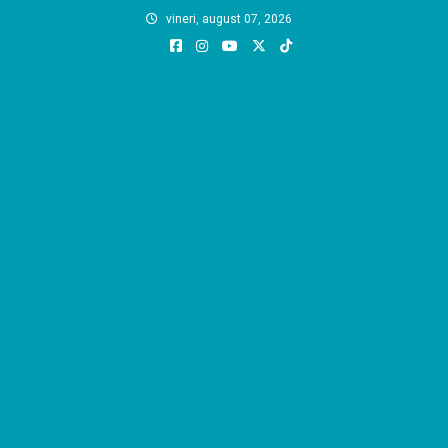
Skip
vineri, august 07, 2026
to
content