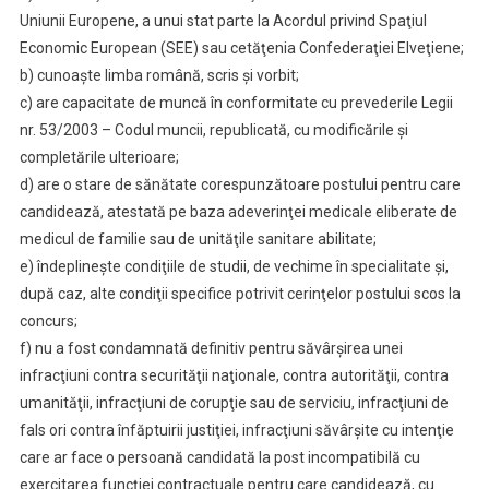
Uniunii Europene, a unui stat parte la Acordul privind Spaţiul
Economic European (SEE) sau cetăţenia Confederaţiei Elveţiene;
b) cunoaşte limba română, scris şi vorbit;
c) are capacitate de muncă în conformitate cu prevederile Legii
nr. 53/2003 – Codul muncii, republicată, cu modificările şi
completările ulterioare;
d) are o stare de sănătate corespunzătoare postului pentru care
candidează, atestată pe baza adeverinţei medicale eliberate de
medicul de familie sau de unităţile sanitare abilitate;
e) îndeplineşte condiţiile de studii, de vechime în specialitate şi,
după caz, alte condiţii specifice potrivit cerinţelor postului scos la
concurs;
f) nu a fost condamnată definitiv pentru săvârşirea unei
infracţiuni contra securităţii naţionale, contra autorităţii, contra
umanităţii, infracţiuni de corupţie sau de serviciu, infracţiuni de
fals ori contra înfăptuirii justiţiei, infracţiuni săvârşite cu intenţie
care ar face o persoană candidată la post incompatibilă cu
exercitarea funcţiei contractuale pentru care candidează, cu