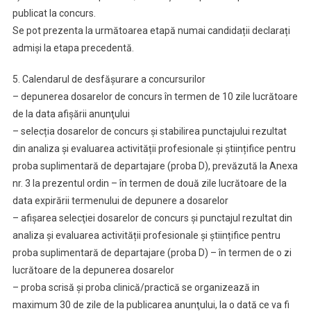
publicat la concurs.
Se pot prezenta la următoarea etapă numai candidații declarați
admiși la etapa precedentă.
5. Calendarul de desfăşurare a concursurilor
– depunerea dosarelor de concurs în termen de 10 zile lucrătoare
de la data afişării anunţului
– selecția dosarelor de concurs și stabilirea punctajului rezultat
din analiza și evaluarea activității profesionale și științifice pentru
proba suplimentară de departajare (proba D), prevăzută la Anexa
nr. 3 la prezentul ordin – în termen de două zile lucrătoare de la
data expirării termenului de depunere a dosarelor
– afişarea selecţiei dosarelor de concurs şi punctajul rezultat din
analiza și evaluarea activității profesionale și științifice pentru
proba suplimentară de departajare (proba D) – în termen de o zi
lucrătoare de la depunerea dosarelor
– proba scrisă şi proba clinică/practică se organizează in
maximum 30 de zile de la publicarea anunţului, la o dată ce va fi