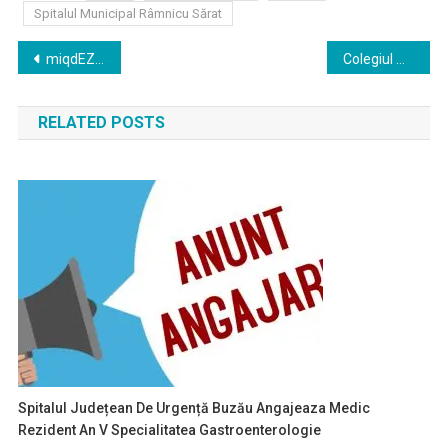
Spitalul Municipal Râmnicu Sărat
Navigare
miqdEZH58dnuKNd8lAUdSBQ0kB03TYMurZ1zg6us.html
Colegiul Medicilor din Municipiul București vă invită să vă înscrieți și să participați la cea de-𝗮 𝗫𝗜𝗜𝗜-𝗮 Conferința Colegiului Medicilor din Municipiul Bucuresti
în
RELATED POSTS
articole
Spitalul Județean De Urgență Buzău Angajeaza Medic
Rezident An V Specialitatea Gastroenterologie