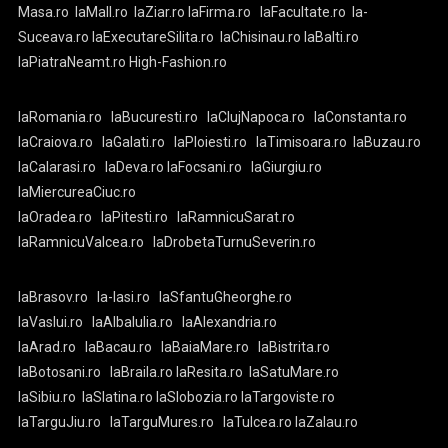
Masa.ro
laMall.ro
laZiar.ro
laFirma.ro
laFacultate.ro
la-
Suceava.ro
laExecutareSilita.ro
laChisinau.ro
laBalti.ro
laPiatraNeamt.ro
High-Fashion.ro
laRomania.ro
laBucuresti.ro
laClujNapoca.ro
laConstanta.ro
laCraiova.ro
laGalati.ro
laPloiesti.ro
laTimisoara.ro
laBuzau.ro
laCalarasi.ro
laDeva.ro
laFocsani.ro
laGiurgiu.ro
laMiercureaCiuc.ro
laOradea.ro
laPitesti.ro
laRamnicuSarat.ro
laRamnicuValcea.ro
laDrobetaTurnuSeverin.ro
laBrasov.ro
la-Iasi.ro
laSfantuGheorghe.ro
laVaslui.ro
laAlbaIulia.ro
laAlexandria.ro
laArad.ro
laBacau.ro
laBaiaMare.ro
laBistrita.ro
laBotosani.ro
laBraila.ro
laResita.ro
laSatuMare.ro
laSibiu.ro
laSlatina.ro
laSlobozia.ro
laTargoviste.ro
laTarguJiu.ro
laTarguMures.ro
laTulcea.ro
laZalau.ro