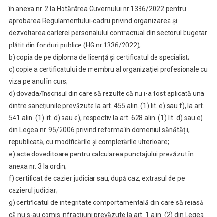
în anexa nr. 2 la Hotărârea Guvernului nr.1336/2022 pentru
aprobarea Regulamentului-cadru privind organizarea și
dezvoltarea carierei personalului contractual din sectorul bugetar
plătit din fonduri publice (HG nr.1336/2022);
b) copia de pe diploma de licență și certificatul de specialist;
c) copie a certificatului de membru al organizației profesionale cu
viza pe anul în curs;
d) dovada/înscrisul din care să rezulte că nu i-a fost aplicată una
dintre sancțiunile prevăzute la art. 455 alin. (1) lit. e) sau f), la art.
541 alin. (1) lit. d) sau e), respectiv la art. 628 alin. (1) lit. d) sau e)
din Legea nr. 95/2006 privind reforma în domeniul sănătății,
republicată, cu modificările și completările ulterioare;
e) acte doveditoare pentru calcularea punctajului prevăzut în
anexa nr. 3 la ordin;
f) certificat de cazier judiciar sau, după caz, extrasul de pe
cazierul judiciar;
g) certificatul de integritate comportamentală din care să reiasă
că nu s-au comis infracțiuni prevăzute la art. 1 alin. (2) din Legea