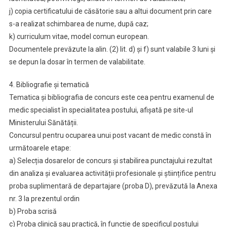
j) copia certificatului de căsătorie sau a altui document prin care
s-a realizat schimbarea de nume, după caz;
k) curriculum vitae, model comun european.
Documentele prevăzute la alin. (2) lit. d) și f) sunt valabile 3 luni și
se depun la dosar în termen de valabilitate.
4. Bibliografie și tematică
Tematica și bibliografia de concurs este cea pentru examenul de
medic specialist în specialitatea postului, afișată pe site-ul
Ministerului Sănătății.
Concursul pentru ocuparea unui post vacant de medic constă în
următoarele etape:
a) Selecția dosarelor de concurs și stabilirea punctajului rezultat
din analiza și evaluarea activității profesionale și științifice pentru
proba suplimentară de departajare (proba D), prevăzută la Anexa
nr. 3 la prezentul ordin
b) Proba scrisă
c) Proba clinică sau practică, în funcție de specificul postului