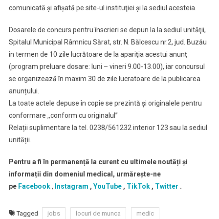
comunicată şi afişată pe site-ul instituţiei şi la sediul acesteia.
Dosarele de concurs pentru înscrieri se depun la la sediul unităţii,
Spitalul Municipal Râmnicu Sărat, str. N. Bălcescu nr.2, jud. Buzău
în termen de 10 zile lucrătoare de la apariţia acestui anunţ
(program preluare dosare: luni – vineri 9.00-13.00), iar concursul
se organizează în maxim 30 de zile lucratoare de la publicarea
anunțului.
La toate actele depuse în copie se prezintă și originalele pentru
conformare ,,conform cu originalul’’
Relații suplimentare la tel. 0238/561232 interior 123 sau la sediul
unității.
Pentru a fi în permanență la curent cu ultimele noutăți și
informații din domeniul medical, urmărește-ne
pe
Facebook
,
Instagram
,
YouTube
,
TikTok
,
Twitter
.
Tagged
jobs
locuri de munca
medic