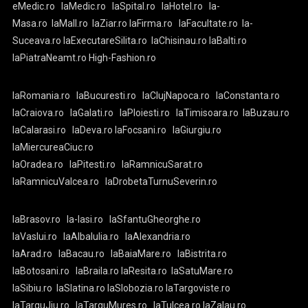
eMedic.ro
laMedic.ro
laSpital.ro
laHotel.ro
la-
Masa.ro
laMall.ro
laZiar.ro
laFirma.ro
laFacultate.ro
la-
Suceava.ro
laExecutareSilita.ro
laChisinau.ro
laBalti.ro
laPiatraNeamt.ro
High-Fashion.ro
laRomania.ro
laBucuresti.ro
laClujNapoca.ro
laConstanta.ro
laCraiova.ro
laGalati.ro
laPloiesti.ro
laTimisoara.ro
laBuzau.ro
laCalarasi.ro
laDeva.ro
laFocsani.ro
laGiurgiu.ro
laMiercureaCiuc.ro
laOradea.ro
laPitesti.ro
laRamnicuSarat.ro
laRamnicuValcea.ro
laDrobetaTurnuSeverin.ro
laBrasov.ro
la-Iasi.ro
laSfantuGheorghe.ro
laVaslui.ro
laAlbaIulia.ro
laAlexandria.ro
laArad.ro
laBacau.ro
laBaiaMare.ro
laBistrita.ro
laBotosani.ro
laBraila.ro
laResita.ro
laSatuMare.ro
laSibiu.ro
laSlatina.ro
laSlobozia.ro
laTargoviste.ro
laTarguJiu.ro
laTarguMures.ro
laTulcea.ro
laZalau.ro