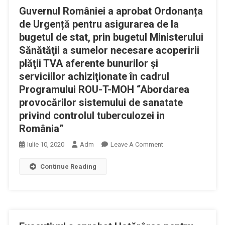
Guvernul României a aprobat Ordonanța
Privind
Modalitatea
de Urgență pentru asigurarea de la
De
bugetul de stat, prin bugetul Ministerului
Obținere
Sănătăţii a sumelor necesare acoperirii
A
plăţii TVA aferente bunurilor şi
Atestatelor
serviciilor achiziţionate în cadrul
De
Programului ROU-T-MOH “Abordarea
Studii
provocărilor sistemului de sanatate
Complementare
privind controlul tuberculozei in
În
Imagistica
România”
Prin
On
Iulie 10, 2020
Adm
Leave A Comment
Rezonanță
Guvernul
Magnetică
Continue Reading
României
A
Aprobat
Ordonanța
De
Urgență