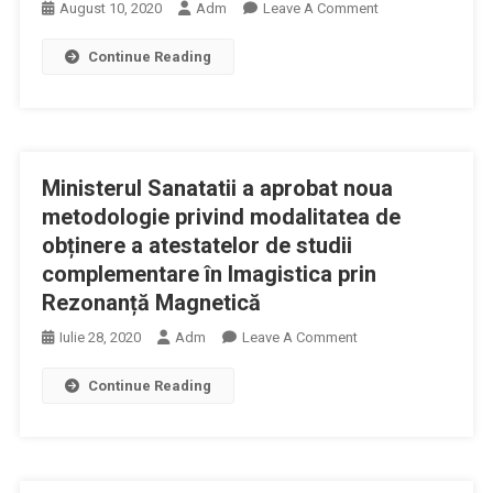
On
August 10, 2020
Adm
Leave A Comment
Persoanele
Programelor
Guvernul
Bolnave
Naţionale
Continue Reading
României
De
A
Sănătate
Aprobat
Ordonanța
De
Ministerul Sanatatii a aprobat noua
Urgență
Privind
metodologie privind modalitatea de
Reglementarea
obținere a atestatelor de studii
Unor
complementare în Imagistica prin
Măsuri
Rezonanță Magnetică
On
Iulie 28, 2020
Adm
Leave A Comment
Ministerul
Continue Reading
Sanatatii
A
Aprobat
Noua
Metodologie