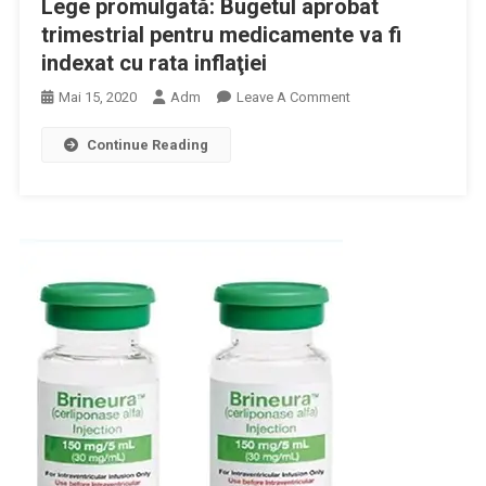
Lege promulgată: Bugetul aprobat
(ATI)
Stabilirea
trimestrial pentru medicamente va fi
Și
Cheltuielilor
indexat cu rata inflaţiei
Centru
Pentru
De
Carantină
On
Mai 15, 2020
Adm
Leave A Comment
Mari
Lege
Arși”
Continue Reading
Promulgată:
Bugetul
Aprobat
Trimestrial
Pentru
Medicamente
Va
Fi
Indexat
Cu
Rata
Inflaţiei