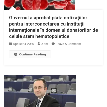
Guvernul a aprobat plata cotizaţiilor
pentru interconectarea cu instituţii
internaţionale în domeniul donatorilor de
celule stem hematopoietice
On
Aprilie 24, 2020
Adm
Leave A Comment
Guvernul
Continue Reading
A
Aprobat
Plata
Cotizaţiilor
Pentru
Interconectarea
Cu
Instituţii
Internaţionale
În