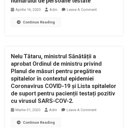
numărului de persoane testate
Miliarde
On
Aprilie 16, 2020
Adm
Leave A Comment
De
Ministerul
Euro
Continue Reading
Sănătății
Pentru
A
Sprijinirea
Aprobat
Medicilor
Creșterea
Și
Numărului
Spitalelor
Nelu Tătaru, ministrul Sănătății a
De
Din
Persoane
aprobat Ordinul de ministru privind
România
Testate
Planul de măsuri pentru pregătirea
Și
spitalelor în contextul epidemiei
Celelelte
State
Coronavirus COVID-19 și Lista spitalelor
Membre
de suport pentru pacienții testați pozitiv
În
cu virusul SARS-COV-2.
Lupta
On
Martie 31, 2020
Adm
Leave A Comment
Împotriva
Nelu
Pandemiei
Continue Reading
Tătaru,