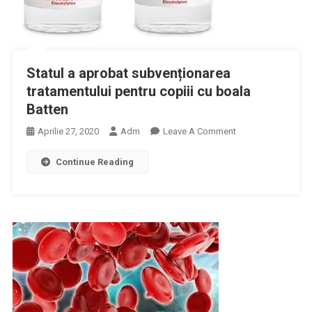
Statul a aprobat subvenționarea
tratamentului pentru copiii cu boala
Batten
On
Aprilie 27, 2020
Adm
Leave A Comment
Statul
Continue Reading
A
Aprobat
Subvenționarea
Tratamentului
Pentru
Copiii
Cu
Boala
Batten