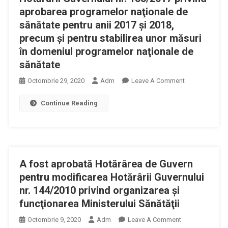
Infectocontag
aprobarea programelor naţionale de
Pentru
sănătate pentru anii 2017 şi 2018,
Care
precum și pentru stabilirea unor măsuri
Se
în domeniul programelor naţionale de
Instituie
sănătate
Izolarea
Persoanelor
On
Octombrie 29, 2020
Adm
Leave A Comment
La
Guvernul
Domiciliul
Continue Reading
României
Acestora,
A
La
Aprobat
Locaţia
Hotărârea
Declarată
Privind
De
A fost aprobată Hotărârea de Guvern
Modificarea
Acestea
Şi
pentru modificarea Hotărârii Guvernului
Sau,
Completarea
nr. 144/2010 privind organizarea şi
După
Hotărârii
funcţionarea Ministerului Sănătăţii
Caz,
Guvernului
În
On
Octombrie 9, 2020
Adm
Leave A Comment
Nr.
Unităţi