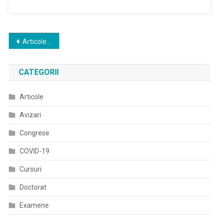
Ministrul
Sănătății
A
Aprobat
Navigare
Articole mai vechi
Ordinul
în
De
Ministru
CATEGORII
articole
Privind
Planul
Articole
De
Avizari
Măsuri
Pentru
Congrese
Pregătirea
Spitalelor
COVID-19
În
Cursuri
Contextul
Epidemiei
Doctorat
Coronavirus
COVID-
Examene
19