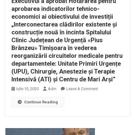
Executivul a aprobat Hotărârea pentru
Pentru
aprobarea indicatorilor tehnico-
Asigurarea
economici ai obiectivului de investiții
De
„Interconectarea clădirilor existente și
La
construcție nouă în incinta Spitalului
Bugetul
Clinic Județean de Urgență «Pius
De
Brânzeu» Timișoara în vederea
Stat,
reorganizării circuitelor medicale pentru
Prin
departamentele: Unitate Primiri Urgențe
Bugetul
Ministerului
(UPU), Chirurgie, Anestezie și Terapie
Sănătăţii
Intensivă (ATI) și Centru de Mari Arși”
A
On
Iulie 10, 2020
Adm
Leave A Comment
Sumelor
Executivul
Necesare
Continue Reading
A
Acoperirii
Aprobat
Plăţii
Hotărârea
TVA
Pentru
Aferente
Aprobarea
Bunurilor