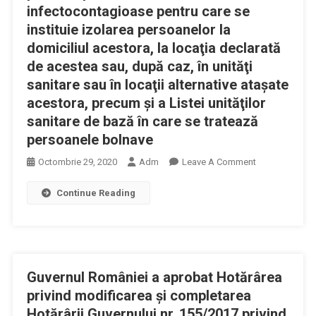
infectocontagioase pentru care se
instituie izolarea persoanelor la
domiciliul acestora, la locaţia declarată
de acestea sau, după caz, în unităţi
sanitare sau în locaţii alternative ataşate
acestora, precum și a Listei unităţilor
sanitare de bază în care se tratează
persoanele bolnave
On
Octombrie 29, 2020
Adm
Leave A Comment
Guvernul
Continue Reading
României
A
Aprobat
Hotărârea
Privind
Guvernul României a aprobat Hotărârea
Aprobarea
Listei
privind modificarea şi completarea
Bolilor
Hotărârii Guvernului nr. 155/2017 privind