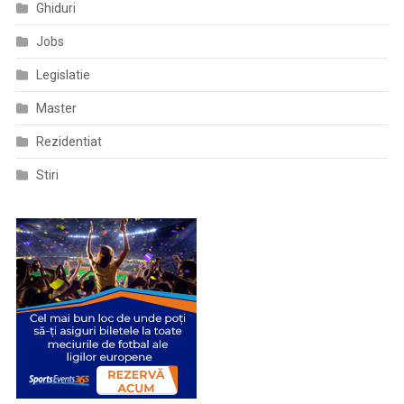
Ghiduri
Și
Lista
Jobs
Spitalelor
Legislatie
De
Suport
Master
Pentru
Pacienții
Rezidentiat
Testați
Stiri
Pozitiv
Cu
Virusul
SARS-
COV-
2.