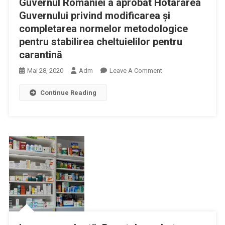
Guvernul României a aprobat Hotararea
Lege
«Pius
Privind
Guvernului privind modificarea și
Brânzeu»
Măsuri
completarea normelor metodologice
Timișoara
Igienico-
pentru stabilirea cheltuielilor pentru
În
Sanitare
carantină
Vederea
Pentru
Reorganizării
Situaţii
On
Mai 28, 2020
Adm
Leave A Comment
Circuitelor
Deosebite
Guvernul
Medicale
Continue Reading
De
României
Pentru
Risc
A
Departamentele:
Epidemiologic
Aprobat
Unitate
Hotararea
Primiri
Guvernului
Urgențe
Privind
(UPU),
Modificarea
Chirurgie,
Și
Anestezie
Completarea
Și
Normelor
Terapie
Metodologice
Intensivă
Pentru