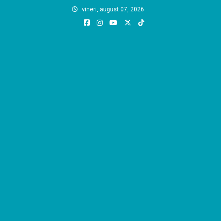
Skip
vineri, august 07, 2026
to
content