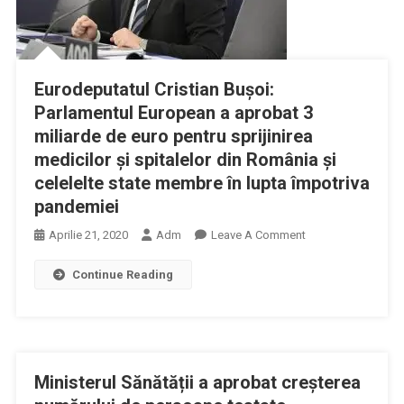
Domeniul
Donatorilor
De
Celule
Eurodeputatul Cristian Bușoi:
Stem
Parlamentul European a aprobat 3
Hematopoietice
miliarde de euro pentru sprijinirea
medicilor și spitalelor din România și
celelelte state membre în lupta împotriva
pandemiei
On
Aprilie 21, 2020
Adm
Leave A Comment
Eurodeputatul
Continue Reading
Cristian
Bușoi:
Parlamentul
European
A
Ministerul Sănătății a aprobat creșterea
Aprobat
3