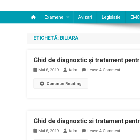
Examene
Avizari
Legislatie
EMC
ETICHETĂ:
BILIARA
Ghid de diagnostic şi tratament pentru 
On
Mai 8, 2019
Adm
Leave A Comment
Ghid
Continue Reading
De
Diagnostic
Şi
Tratament
Pentru
Ghid de diagnostic si tratament pentru
Litiaza
Biliara
On
Mai 8, 2019
Adm
Leave A Comment
Ghid