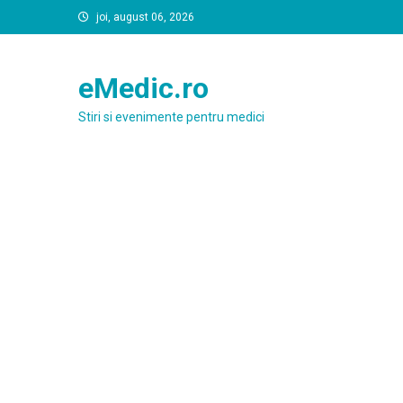
Skip
joi, august 06, 2026
to
content
eMedic.ro
Stiri si evenimente pentru medici