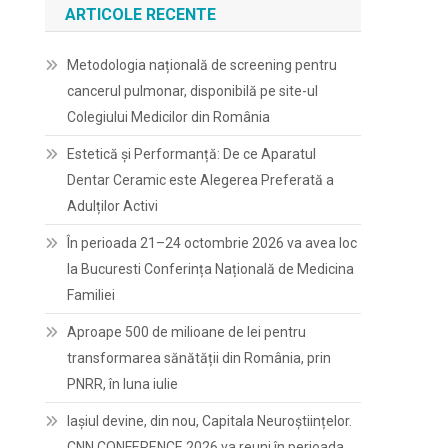
ARTICOLE RECENTE
Metodologia națională de screening pentru
cancerul pulmonar, disponibilă pe site-ul
Colegiului Medicilor din România
Estetică și Performanță: De ce Aparatul
Dentar Ceramic este Alegerea Preferată a
Adulților Activi
În perioada 21–24 octombrie 2026 va avea loc
la Bucuresti Conferința Națională de Medicina
Familiei
Aproape 500 de milioane de lei pentru
transformarea sănătății din România, prin
PNRR, în luna iulie
Iașiul devine, din nou, Capitala Neuroștiințelor.
CNN CONFERENCE 2026 va reuni în perioada