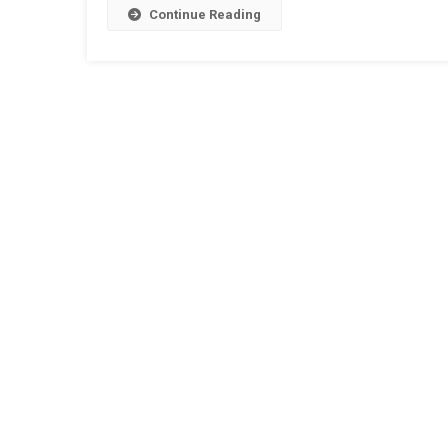
Continue Reading
De
Diagnostic
Si
Tratament
Pentru
Ciroza
Biliară
Primitivă