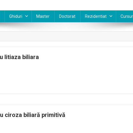
Ghiduri
Master
Doctorat
Rezidentiat
Cursur
litiaza biliara
 ciroza biliară primitivă