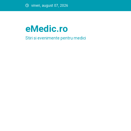
Skip
vineri, august 07, 2026
to
content
eMedic.ro
Stiri si evenimente pentru medici