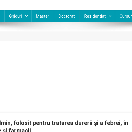
Ghiduri
Master
Doctorat
Rezidentiat
Cursur
in, folosit pentru tratarea durerii şi a febrei, în
e şi farmacii