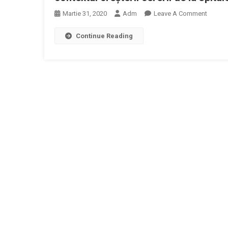
On
Martie 31, 2020
Adm
Leave A Comment
Zentiva
Continue Reading
Va
Tripla
Produc
De
Algoca
Folosit
Pentru
Tratare
Durerii
Şi
A
Febrei,
În
Context
Creşteri
Cererii
De