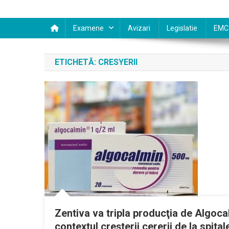
Examene
Avizari
Legislatie
EMC
ETICHETĂ:
CRESYERII
Zentiva va tripla producţia de Algocalm
contextul creşterii cererii de la spital