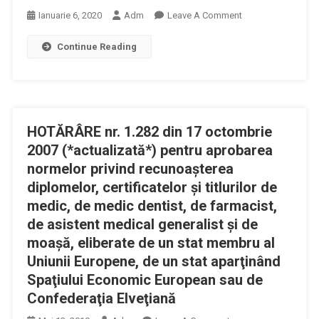
On
Ianuarie 6, 2020
Adm
Leave A Comment
Certificat
Continue Reading
Medic,
Medic
Dentist,
Farmacist
SPECIALIST
HOTĂRÂRE nr. 1.282 din 17 octombrie
2007 (*actualizată*) pentru aprobarea
normelor privind recunoaşterea
diplomelor, certificatelor şi titlurilor de
medic, de medic dentist, de farmacist,
de asistent medical generalist şi de
moaşă, eliberate de un stat membru al
Uniunii Europene, de un stat aparţinând
Spaţiului Economic European sau de
Confederaţia Elveţiană