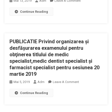
On
Mai 13, 2019
Adm
Leave A Comment
HOTĂRÂRE
Continue Reading
Nr.
1.282
Din
17
Octombrie
PUBLICATIE Privind organizarea şi
2007
(*actualizată*)
desfăşurarea examenului pentru
Pentru
obţinerea titlului de medic
Aprobarea
specialist,medic dentist specialist şi
Normelor
farmacist specialist pentru sesiunea 20
Privind
martie 2019
Recunoaşterea
Diplomelor,
On
Mai 5, 2019
Adm
Leave A Comment
Certificatelor
PUBLICATIE
Şi
Continue Reading
Privind
Titlurilor
Organizarea
De
Şi
Medic,
Desfăşurarea