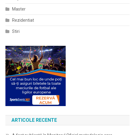
Europene,
De
Master
Un
Rezidentiat
Stat
Aparţinând
Stiri
Spaţiului
Economic
European
Sau
De
Confederaţia
Elveţiană
ARTICOLE RECENTE