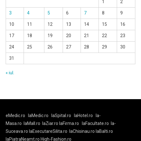
1
2
3
4
5
6
7
8
9
10
11
12
13
14
15
16
17
18
19
20
21
22
23
24
25
26
27
28
29
30
31
« iul.
eMedic.ro
laMedic.ro
laSpital.ro
laHotel.ro
la-
Masa.ro
laMall.ro
laZiar.ro
laFirma.ro
laFacultate.ro
la-
Suceava.ro
laExecutareSilita.ro
laChisinau.ro
laBalti.ro
laPiatraNeamt.ro
High-Fashion.ro