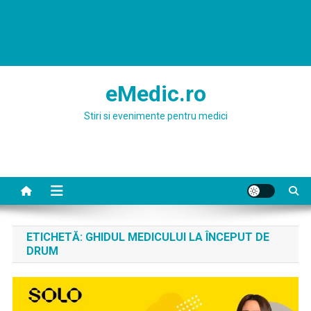
eMedic.ro
Stiri si evenimente pentru medici
ETICHETĂ:
GHIDUL MEDICULUI LA ÎNCEPUT DE
DRUM