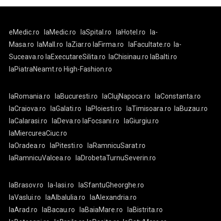
eMedic.ro
laMedic.ro
laSpital.ro
laHotel.ro
la-
Masa.ro
laMall.ro
laZiar.ro
laFirma.ro
laFacultate.ro
la-
Suceava.ro
laExecutareSilita.ro
laChisinau.ro
laBalti.ro
laPiatraNeamt.ro
High-Fashion.ro
laRomania.ro
laBucuresti.ro
laClujNapoca.ro
laConstanta.ro
laCraiova.ro
laGalati.ro
laPloiesti.ro
laTimisoara.ro
laBuzau.ro
laCalarasi.ro
laDeva.ro
laFocsani.ro
laGiurgiu.ro
laMiercureaCiuc.ro
laOradea.ro
laPitesti.ro
laRamnicuSarat.ro
laRamnicuValcea.ro
laDrobetaTurnuSeverin.ro
laBrasov.ro
la-Iasi.ro
laSfantuGheorghe.ro
laVaslui.ro
laAlbaIulia.ro
laAlexandria.ro
laArad.ro
laBacau.ro
laBaiaMare.ro
laBistrita.ro