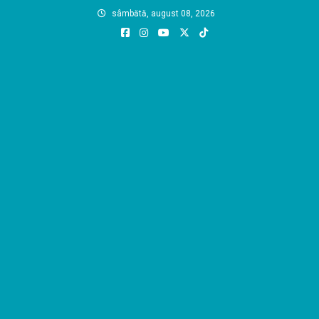
Skip
sâmbătă, august 08, 2026
to
content