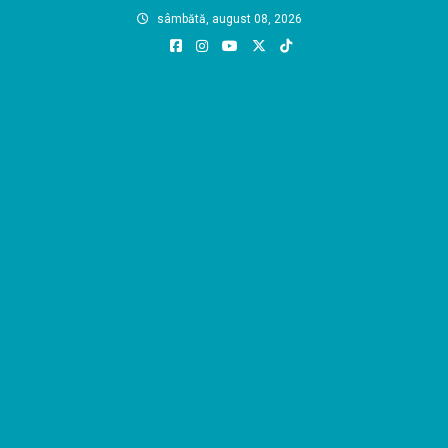
Skip
sâmbătă, august 08, 2026
to
content