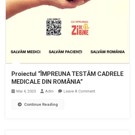
Proiectul “ÎMPREUNA TESTĂM CADRELE
MEDICALE DIN ROMÂNIA”
On
Mai 4, 2020
Adm
Leave A Comment
Proiectul
Continue Reading
“ÎMPREUNA
TESTĂM
CADRELE
MEDICALE
DIN