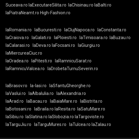
Suceava.ro
laExecutareSilita.ro
laChisinau.ro
laBalti.ro
laPiatraNeamt.ro
High-Fashion.ro
laRomania.ro
laBucuresti.ro
laClujNapoca.ro
laConstanta.ro
laCraiova.ro
laGalati.ro
laPloiesti.ro
laTimisoara.ro
laBuzau.ro
laCalarasi.ro
laDeva.ro
laFocsani.ro
laGiurgiu.ro
laMiercureaCiuc.ro
laOradea.ro
laPitesti.ro
laRamnicuSarat.ro
laRamnicuValcea.ro
laDrobetaTurnuSeverin.ro
laBrasov.ro
la-Iasi.ro
laSfantuGheorghe.ro
laVaslui.ro
laAlbaIulia.ro
laAlexandria.ro
laArad.ro
laBacau.ro
laBaiaMare.ro
laBistrita.ro
laBotosani.ro
laBraila.ro
laResita.ro
laSatuMare.ro
laSibiu.ro
laSlatina.ro
laSlobozia.ro
laTargoviste.ro
laTarguJiu.ro
laTarguMures.ro
laTulcea.ro
laZalau.ro