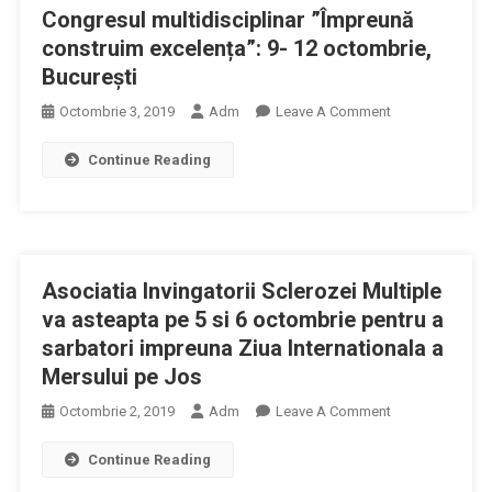
Congresul multidisciplinar ”Împreună
ROMÂNIA”
construim excelența”: 9- 12 octombrie,
București
On
Octombrie 3, 2019
Adm
Leave A Comment
Congresul
Continue Reading
Multidisciplinar
”Împreună
Construim
Excelența”:
9-
Asociatia Invingatorii Sclerozei Multiple
12
Octombrie,
va asteapta pe 5 si 6 octombrie pentru a
București
sarbatori impreuna Ziua Internationala a
Mersului pe Jos
On
Octombrie 2, 2019
Adm
Leave A Comment
Asociatia
Continue Reading
Invingatorii
Sclerozei