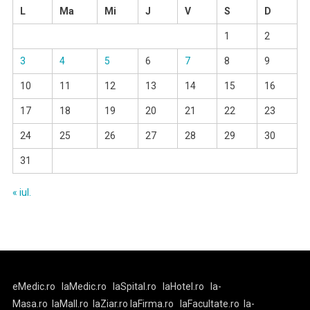
L
Ma
Mi
J
V
S
D
1
2
3
4
5
6
7
8
9
10
11
12
13
14
15
16
17
18
19
20
21
22
23
24
25
26
27
28
29
30
31
« iul.
eMedic.ro
laMedic.ro
laSpital.ro
laHotel.ro
la-
Masa.ro
laMall.ro
laZiar.ro
laFirma.ro
laFacultate.ro
la-