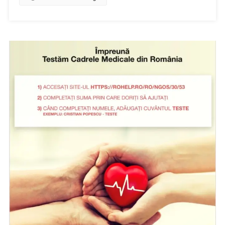
”Impreuna
Construim
Excelenta”-
28
Puncte
EMC