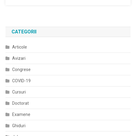
Multiple
Va
Asteapta
Pe
CATEGORII
5
Si
Articole
6
Octombrie
Avizari
Pentru
A
Congrese
Sarbatori
COVID-19
Impreuna
Ziua
Cursuri
Internationala
Doctorat
A
Mersului
Examene
Pe
Jos
Ghiduri