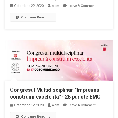
On
Octombrie 22, 2020
Adm
Leave A Comment
Congresul
Continue Reading
Multidisciplina
”Împreună
Construim
Excelența”-
Ediția
2020
Congresul Multidisciplinar ”Impreuna
construim excelenta”- 28 puncte EMC
On
Octombrie 12, 2020
Adm
Leave A Comment
Congresul
Continue Reading
Multidisciplina