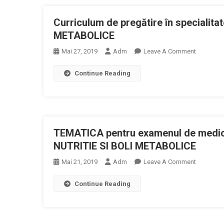
S
Comunita
R
Curriculum de pregătire în speciali
D
METABOLICE
D
Nu
On
Mai 27, 2019
Adm
Leave A Comment
Și
Curriculu
Bo
Continue Reading
De
M
Pregătire
În
Specialit
DIABET
TEMATICA pentru examenul de medic 
ZAHARAT
NUTRIŢIE
NUTRITIE SI BOLI METABOLICE
ŞI
On
Mai 21, 2019
Adm
Leave A Comment
BOLI
TEMATIC
METABOL
Continue Reading
Pentru
Examenul
De
Medic