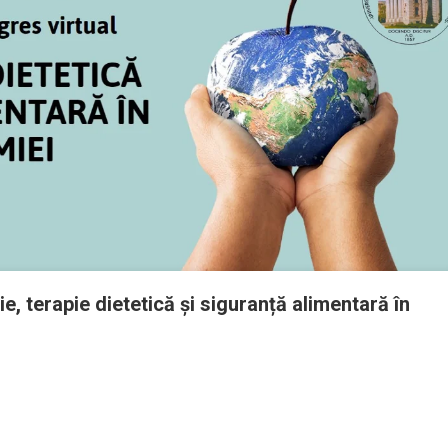
ori,specialitatea
tritie
ice
e, terapie dietetică și siguranță alimentară în