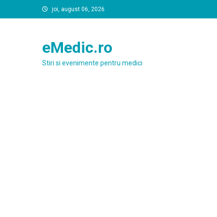
Skip
joi, august 06, 2026
to
content
eMedic.ro
Stiri si evenimente pentru medici