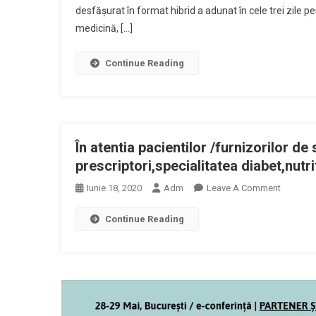
desfășurat în format hibrid a adunat în cele trei zile p
medicină, […]
Continue Reading
În atentia pacientilor /furnizorilor de
prescriptori,specialitatea diabet,nutri
On
Iunie 18, 2020
Adm
Leave A Comment
În
Continue Reading
Atentia
Pacientil
/furnizor
De
Servicii
Medicale