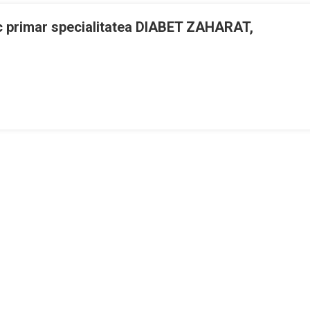
 primar specialitatea DIABET ZAHARAT,
atea
,
A
ICE
atea
,
ICE