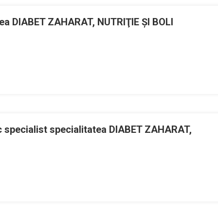
ocietatea
ra
omână
tatea DIABET ZAHARAT, NUTRIŢIE ŞI BOLI
e
iabet,
triție
m
li
etabolice
atea
specialist specialitatea DIABET ZAHARAT,
,
A
ICE