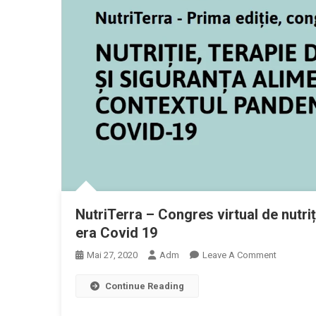
Medici
Prescript
Diabet,nu
Si
Boli
Metabol
NutriTerra – Congres virtual de nutriți
era Covid 19
On
Mai 27, 2020
Adm
Leave A Comment
NutriTerra
Continue Reading
–
Congres