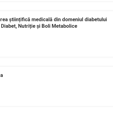
rea științifică medicală din domeniul diabetului
iabet, Nutriție și Boli Metabolice
n
rimul
ă
rogram
e
raining
ercetarea
ra
iințifică
edicală
in
omeniul
iabetului
esfășurat
e