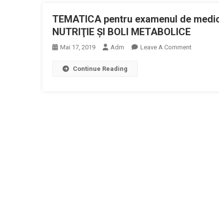
Specialist
TEMATICA pentru examenul de medic
Specialit
DIABET
NUTRIŢIE ŞI BOLI METABOLICE
ZAHARAT
On
Mai 17, 2019
Adm
Leave A Comment
NUTRITIE
TEMATIC
SI
Continue Reading
Pentru
BOLI
Examenul
METABOL
De
Medic
Primar
Specialit
DIABET
ZAHARAT
NUTRIŢIE
ŞI
BOLI
METABOL