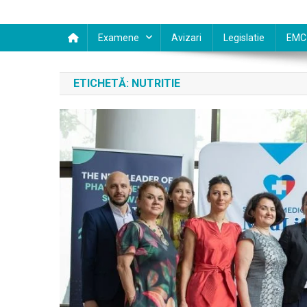
Examene
Avizari
Legislatie
EMC
ETICHETĂ:
NUTRITIE