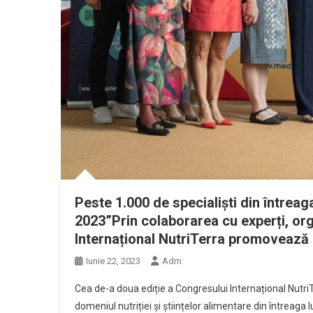
Peste 1.000 de specialiști din întrea
2023”Prin colaborarea cu experți, orga
Internațional NutriTerra promovează e
Iunie 22, 2023
Adm
Cea de-a doua ediție a Congresului Internațional Nutri
domeniul nutriției și științelor alimentare din întreaga