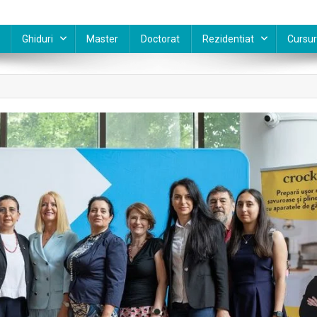
Ghiduri
Master
Doctorat
Rezidentiat
Cursur