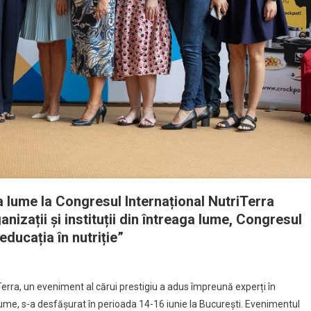
ga lume la Congresul Internațional NutriTerra
nizații și instituții din întreaga lume, Congresul
ducația în nutriție”
Terra, un eveniment al cărui prestigiu a adus împreună experți în
 lume, s-a desfășurat în perioada 14-16 iunie la București. Evenimentul