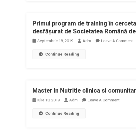
Virtual
De
Nutriție,
Primul program de training în cerceta
Terapie
Dietetică
desfășurat de Societatea Română de D
Și
O
Septembrie 18, 2019
Adm
Leave A Comment
Siguranță
P
Alimentar
Continue Reading
P
În
D
Era
T
Covid
În
19
C
Master in Nutritie clinica si comunita
Șt
M
On
Iulie 18, 2019
Adm
Leave A Comment
D
Master
D
Continue Reading
In
D
Nutritie
D
Clinica
D
Si