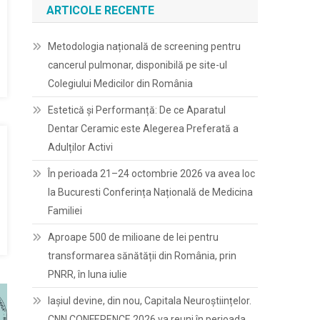
ARTICOLE RECENTE
Metodologia națională de screening pentru
cancerul pulmonar, disponibilă pe site-ul
Colegiului Medicilor din România
Estetică și Performanță: De ce Aparatul
Dentar Ceramic este Alegerea Preferată a
Adulților Activi
În perioada 21–24 octombrie 2026 va avea loc
la Bucuresti Conferința Națională de Medicina
Familiei
Aproape 500 de milioane de lei pentru
transformarea sănătății din România, prin
PNRR, în luna iulie
Iașiul devine, din nou, Capitala Neuroștiințelor.
CNN CONFERENCE 2026 va reuni în perioada