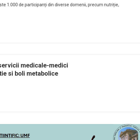
este 1.000 de participanți din diverse domenii, precum nutriție,
 servicii medicale-medici
tie si boli metabolice
or
ilor
-