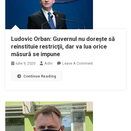
Ludovic Orban: Guvernul nu doreşte să
reinstituie restricţii, dar va lua orice
măsură se impune
On
Iulie 9, 2020
Adm
Leave A Comment
Ludovic
Continue Reading
Orban:
Guvernul
Nu
Doreşte
Să
Reinstituie
Restricţii,
Dar
Va