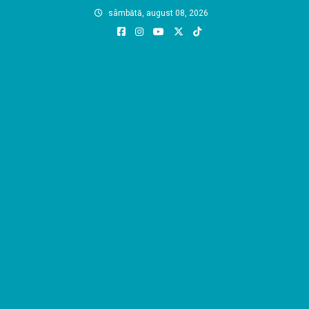
Skip
sâmbătă, august 08, 2026
to
content