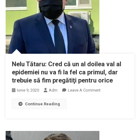
Lua
Orice
Măsură
Se
Impune
Nelu Tătaru: Cred că un al doilea val al
epidemiei nu va fi la fel ca primul, dar
trebuie să fim pregătiţi pentru orice
On
Iunie 9, 2020
Adm
Leave A Comment
Nelu
Continue Reading
Tătaru:
Cred
Că
Un
Al