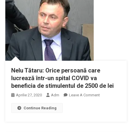
Doilea
Val
Al
Epidemiei
Nu
Va
Fi
La
Fel
Ca
Primul,
Nelu Tătaru: Orice persoană care
Dar
lucrează într-un spital COVID va
Trebuie
beneficia de stimulentul de 2500 de lei
Să
On
Aprilie 27, 2020
Adm
Leave A Comment
Fim
Nelu
Pregătiţi
Continue Reading
Tătaru:
Pentru
Orice
Orice
Persoană
Care