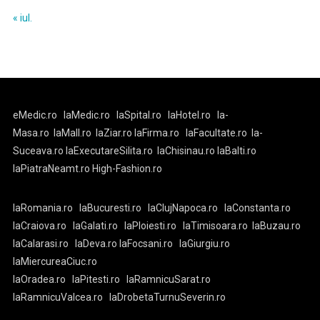
« iul.
eMedic.ro
laMedic.ro
laSpital.ro
laHotel.ro
la-
Masa.ro
laMall.ro
laZiar.ro
laFirma.ro
laFacultate.ro
la-
Suceava.ro
laExecutareSilita.ro
laChisinau.ro
laBalti.ro
laPiatraNeamt.ro
High-Fashion.ro
laRomania.ro
laBucuresti.ro
laClujNapoca.ro
laConstanta.ro
laCraiova.ro
laGalati.ro
laPloiesti.ro
laTimisoara.ro
laBuzau.ro
laCalarasi.ro
laDeva.ro
laFocsani.ro
laGiurgiu.ro
laMiercureaCiuc.ro
laOradea.ro
laPitesti.ro
laRamnicuSarat.ro
laRamnicuValcea.ro
laDrobetaTurnuSeverin.ro