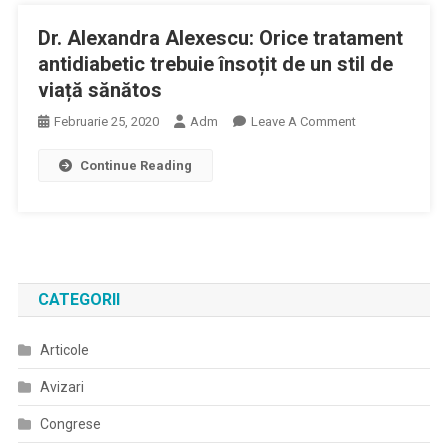
Lucrează
Dr. Alexandra Alexescu: Orice tratament
Într-
Un
antidiabetic trebuie însoțit de un stil de
Spital
viață sănătos
COVID
On
Februarie 25, 2020
Adm
Leave A Comment
Va
Dr.
Beneficia
Continue Reading
Alexandra
De
Alexescu:
Stimulentul
Orice
De
Tratament
2500
Antidiabetic
De
Trebuie
Lei
CATEGORII
Însoțit
De
Articole
Un
Stil
Avizari
De
Viață
Congrese
Sănătos