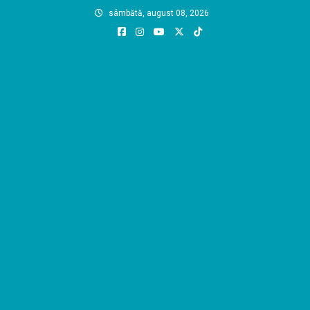
Skip
sâmbătă, august 08, 2026
to
content