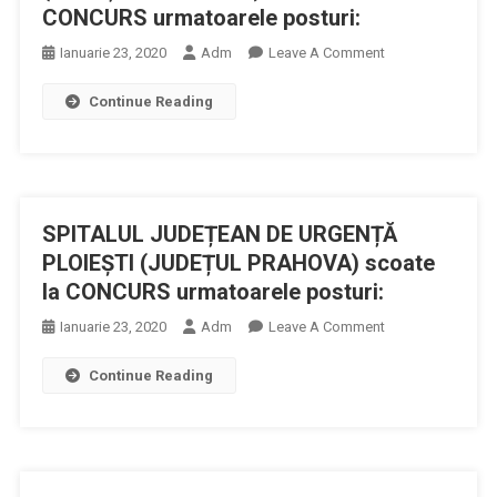
CONCURS urmatoarele posturi:
On
Ianuarie 23, 2020
Adm
Leave A Comment
PRIMĂRIA
Continue Reading
ORAȘULUI
VĂLENII
DE
MUNTE
(JUDEȚUL
SPITALUL JUDEȚEAN DE URGENȚĂ
PRAHOVA)
Scoate
PLOIEȘTI (JUDEȚUL PRAHOVA) scoate
La
la CONCURS urmatoarele posturi:
CONCURS
On
Ianuarie 23, 2020
Adm
Leave A Comment
Urmatoarele
SPITALUL
Posturi:
Continue Reading
JUDEȚEAN
DE
URGENȚĂ
PLOIEȘTI
(JUDEȚUL