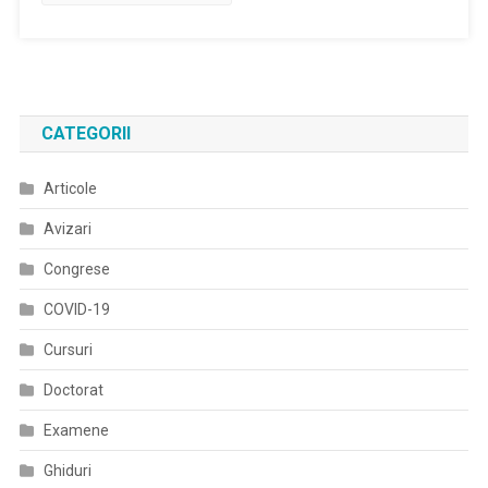
Mihai
(Asociatia
Diabeticilor
Prahova):
Prin
CATEGORII
Colaborarea
Medicilor
Articole
Specialisti
Cu
Avizari
Asociatiile
De
Congrese
Pacienti
COVID-19
Se
Pot
Cursuri
Realiza
Doctorat
Multe
Lucruri
Examene
Benefice
Ghiduri