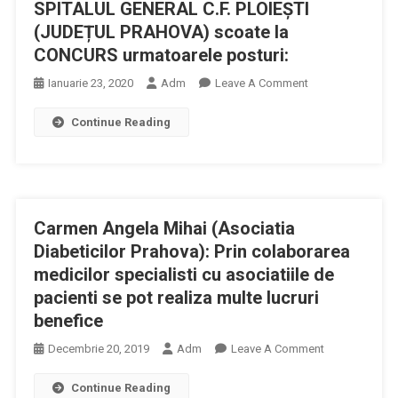
SPITALUL GENERAL C.F. PLOIEȘTI
PRAHOVA)
Scoate
(JUDEȚUL PRAHOVA) scoate la
La
CONCURS urmatoarele posturi:
CONCURS
On
Ianuarie 23, 2020
Adm
Leave A Comment
Urmatoarele
SPITALUL
Posturi:
Continue Reading
GENERAL
C.F.
PLOIEȘTI
(JUDEȚUL
PRAHOVA)
Carmen Angela Mihai (Asociatia
Scoate
La
Diabeticilor Prahova): Prin colaborarea
CONCURS
medicilor specialisti cu asociatiile de
Urmatoarele
pacienti se pot realiza multe lucruri
Posturi:
benefice
On
Decembrie 20, 2019
Adm
Leave A Comment
Carmen
Continue Reading
Angela