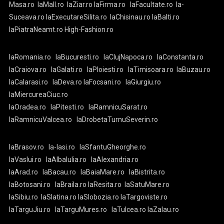
Masa.ro
laMall.ro
laZiar.ro
laFirma.ro
laFacultate.ro
la-
Suceava.ro
laExecutareSilita.ro
laChisinau.ro
laBalti.ro
laPiatraNeamt.ro
High-Fashion.ro
laRomania.ro
laBucuresti.ro
laClujNapoca.ro
laConstanta.ro
laCraiova.ro
laGalati.ro
laPloiesti.ro
laTimisoara.ro
laBuzau.ro
laCalarasi.ro
laDeva.ro
laFocsani.ro
laGiurgiu.ro
laMiercureaCiuc.ro
laOradea.ro
laPitesti.ro
laRamnicuSarat.ro
laRamnicuValcea.ro
laDrobetaTurnuSeverin.ro
laBrasov.ro
la-Iasi.ro
laSfantuGheorghe.ro
laVaslui.ro
laAlbaIulia.ro
laAlexandria.ro
laArad.ro
laBacau.ro
laBaiaMare.ro
laBistrita.ro
laBotosani.ro
laBraila.ro
laResita.ro
laSatuMare.ro
laSibiu.ro
laSlatina.ro
laSlobozia.ro
laTargoviste.ro
laTarguJiu.ro
laTarguMures.ro
laTulcea.ro
laZalau.ro