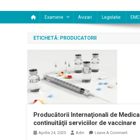
Examene
Avizari
Legislatie
EMC
ETICHETĂ:
PRODUCATORII
Producătorii Internaţionali de Medic
continuităţii serviciilor de vaccinare
On
Aprilie 24, 2020
Adm
Leave A Comment
Producă