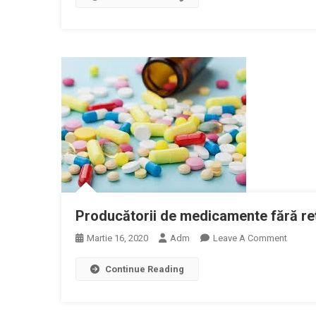
Buget
De
La
Camer
A
Adopta
Un
Amend
Privind
Reduce
Taxei
De
Clawb
Producătorii de medicamente fără reţe
Pentru
On
Martie 16, 2020
Adm
Leave A Comment
Producă
Producă
Român
Continue Reading
De
De
Medic
Medic
Fără