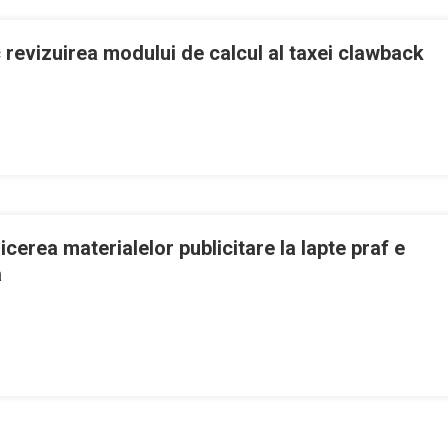
evizuirea modului de calcul al taxei clawback
le
ţilor
cătorii
camente
sc
uirea
lui
icerea materialelor publicitare la lapte praf e
l
a
n
orina
back
ntea:
roiectul
ivind
nterzicerea
aterialelor