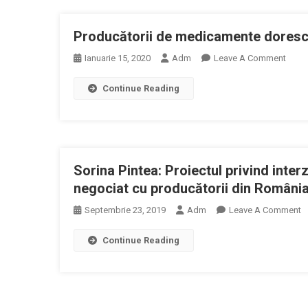
Reţete
Susţin
Producătorii de medicamente doresc r
Măsuri
Autorită
On
Ianuarie 15, 2020
Adm
Leave A Comment
Produ
Continue Reading
De
Medi
Dore
Reviz
Modu
Sorina Pintea: Proiectul privind interz
De
Calcu
negociat cu producătorii din Români
Al
O
Septembrie 23, 2019
Adm
Leave A Comment
Taxei
S
Claw
Continue Reading
Pi
P
Pr
I
M