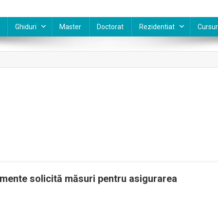
Ghiduri
Master
Doctorat
Rezidentiat
Cursur
amente solicită măsuri pentru asigurarea
torii