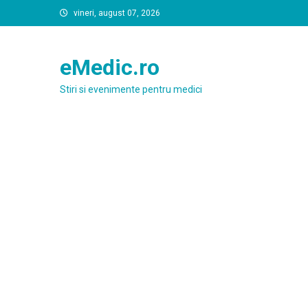
Skip
vineri, august 07, 2026
to
content
eMedic.ro
Stiri si evenimente pentru medici