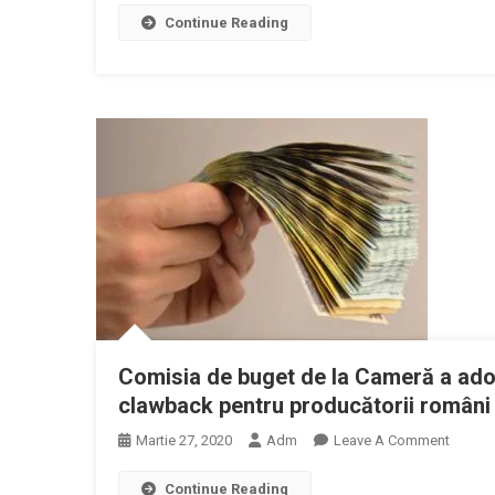
Continue Reading
Interna
De
Medic
Solicit
Măsuri
Pentru
Asigur
Continu
Servicii
De
Vaccin
Comisia de buget de la Cameră a ado
clawback pentru producătorii român
On
Martie 27, 2020
Adm
Leave A Comment
Comisi
Continue Reading
De