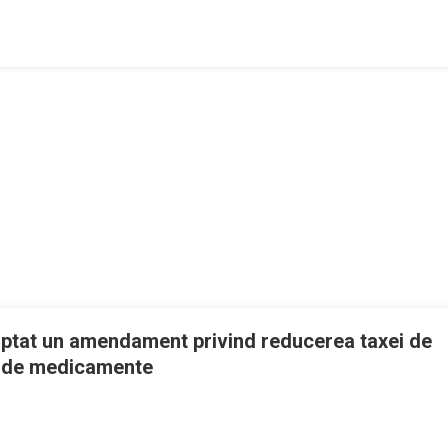
ţionali
amente
ă
area
ităţii
lor
are
ptat un amendament privind reducerea taxei de
i de medicamente
a