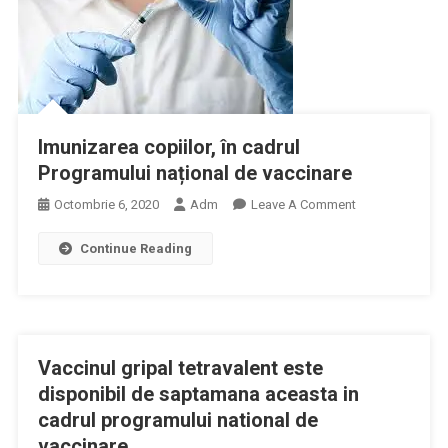
Imunizarea copiilor, în cadrul
Programului național de vaccinare
On
Octombrie 6, 2020
Adm
Leave A Comment
Imunizarea
Continue Reading
Copiilor,
În
Cadrul
Programului
Național
Vaccinul gripal tetravalent este
De
Vaccinare
disponibil de saptamana aceasta in
cadrul programului national de
vaccinare