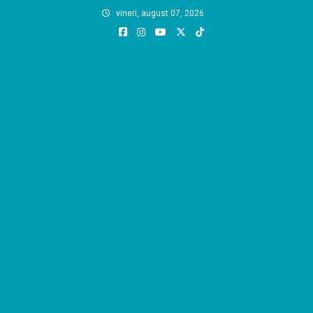
Skip
vineri, august 07, 2026
to
content