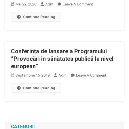
On
Mai 22, 2020
Adm
Leave A Comment
SMMR,
Continue Reading
Semnal
De
Alarmă:
Gărzi
Neplătite
Conferința de lansare a Programului
În
Afara
”Provocări în sănătatea publică la nivel
Programului
european”
De
On
Septembrie 16, 2019
Adm
Leave A Comment
Lucru
Conferința
Continue Reading
De
Lansare
A
Programului
”Provocări
În
CATEGORII
Sănătatea