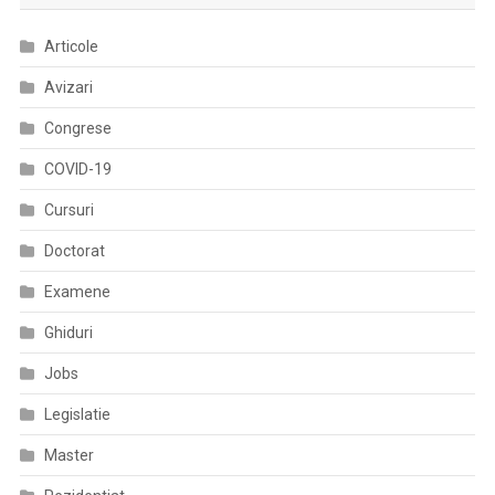
Publică
Articole
La
Nivel
Avizari
European”
Congrese
COVID-19
Cursuri
Doctorat
Examene
Ghiduri
Jobs
Legislatie
Master