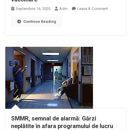
On
Septembrie 16, 2020
Adm
Leave A Comment
Vaccinul
Continue Reading
Gripal
Tetravalent
Este
Disponibil
De
Saptamana
Aceasta
In
Cadrul
Programului
National
De
Vaccinare
SMMR, semnal de alarmă: Gărzi
neplătite în afara programului de lucru