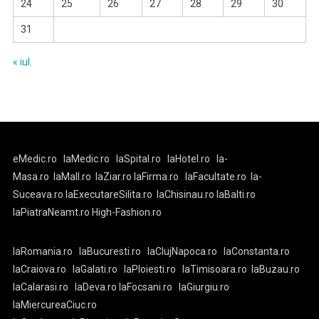
24
25
26
27
28
29
30
31
« iul.
eMedic.ro
laMedic.ro
laSpital.ro
laHotel.ro
la-
Masa.ro
laMall.ro
laZiar.ro
laFirma.ro
laFacultate.ro
la-
Suceava.ro
laExecutareSilita.ro
laChisinau.ro
laBalti.ro
laPiatraNeamt.ro
High-Fashion.ro
laRomania.ro
laBucuresti.ro
laClujNapoca.ro
laConstanta.ro
laCraiova.ro
laGalati.ro
laPloiesti.ro
laTimisoara.ro
laBuzau.ro
laCalarasi.ro
laDeva.ro
laFocsani.ro
laGiurgiu.ro
laMiercureaCiuc.ro