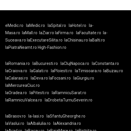
eMedic.ro
laMedic.ro
laSpital.ro
laHotel.ro
la-
Masa.ro
laMall.ro
laZiar.ro
laFirma.ro
laFacultate.ro
la-
Suceava.ro
laExecutareSilita.ro
laChisinau.ro
laBalti.ro
laPiatraNeamt.ro
High-Fashion.ro
laRomania.ro
laBucuresti.ro
laClujNapoca.ro
laConstanta.ro
laCraiova.ro
laGalati.ro
laPloiesti.ro
laTimisoara.ro
laBuzau.ro
laCalarasi.ro
laDeva.ro
laFocsani.ro
laGiurgiu.ro
laMiercureaCiuc.ro
laOradea.ro
laPitesti.ro
laRamnicuSarat.ro
laRamnicuValcea.ro
laDrobetaTurnuSeverin.ro
laBrasov.ro
la-Iasi.ro
laSfantuGheorghe.ro
laVaslui.ro
laAlbaIulia.ro
laAlexandria.ro
laArad.ro
laBacau.ro
laBaiaMare.ro
laBistrita.ro