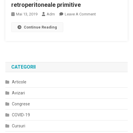
retroperitoneale primitive
On
Mai 13, 2019
Adm
Leave A Comment
Ghid
Continue Reading
De
Diagnostic,
Tratament
Şi
Urmărire
Pentru
CATEGORII
Tumorile
Retroperitoneale
Articole
Primitive
Avizari
Congrese
COVID-19
Cursuri