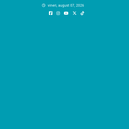
Skip
vineri, august 07, 2026
to
content