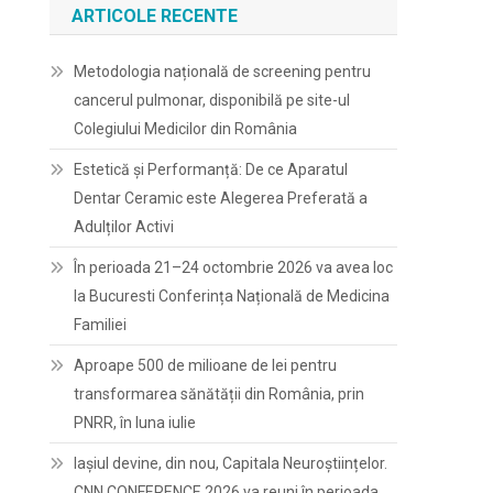
ARTICOLE RECENTE
Metodologia națională de screening pentru
cancerul pulmonar, disponibilă pe site-ul
Colegiului Medicilor din România
Estetică și Performanță: De ce Aparatul
Dentar Ceramic este Alegerea Preferată a
Adulților Activi
În perioada 21–24 octombrie 2026 va avea loc
la Bucuresti Conferința Națională de Medicina
Familiei
Aproape 500 de milioane de lei pentru
transformarea sănătății din România, prin
PNRR, în luna iulie
Iașiul devine, din nou, Capitala Neuroștiințelor.
CNN CONFERENCE 2026 va reuni în perioada