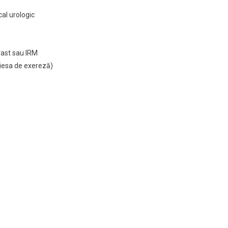
cal urologic
ast sau IRM
piesa de exereză)