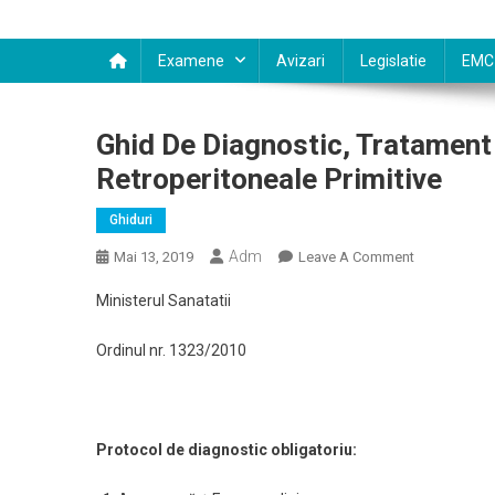
Examene
Avizari
Legislatie
EMC
Ghid De Diagnostic, Tratament
Retroperitoneale Primitive
Ghiduri
Adm
On
Mai 13, 2019
Leave A Comment
Ghid
Ministerul Sanatatii
De
Diagnostic,
Ordinul nr. 1323/2010
Tratament
Şi
Urmărire
Pentru
Protocol de diagnostic obligatoriu:
Tumorile
Retroperiton