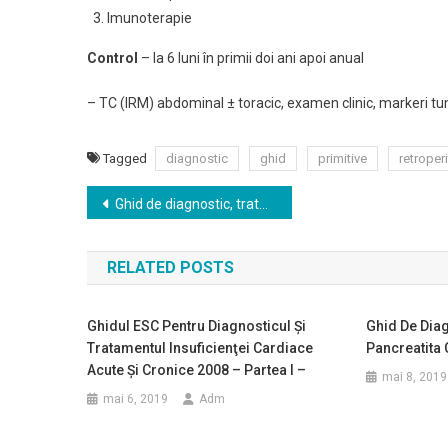
Imunoterapie
Control
– la 6 luni în primii doi ani apoi anual
– TC (IRM) abdominal ± toracic, examen clinic, markeri tu
Tagged
diagnostic
ghid
primitive
retroper
Navigare
Ghid de diagnostic, tratament şi urmărire în cancerul de prostată
în
RELATED POSTS
articole
Ghidul ESC Pentru Diagnosticul Şi
Ghid De Diag
Tratamentul Insuficienţei Cardiace
Pancreatita 
Acute Şi Cronice 2008 – Partea I –
mai 8, 2019
mai 6, 2019
Adm