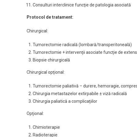
Consulturi interclinice funcţie de patologia asociată
Protocol de tratament:
Chirurgical:
Tumorectomie radicală (lombară/transperitoneală)
Tumorectomie + intervenţii asociate funcţie de extensia
Biopsie chirurgicală
Chirurgical opţional:
Tumorectomie paliativă – durere, hemoragie, compresie
Chirurgia metastazelor extirpabile ± viză radicală
Chirurgia paliatică a complicaţiilor
Opţional:
Chimioterapie
Radioterapie