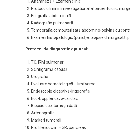
Anamneză + Examen clinic
Primitive
Protocolul minim investigational al pacientului chirurgi
Ecografia abdominală
Radiografie pulmonară
Tomografia computerizată abdomino-pelvină cu contr
Examen histopatologic (puncţie, biopsie chirurgicală, 
Protocol de diagnostic opţional:
TC, IRM pulmonar
Scintigramă osoasă
Urografie
Evaluare hematologică – limfoame
Endoscopie digestivă/irigografie
Eco-Doppler cavo-cardiac
Biopsie eco-tomoghidată
Arteriografie
Markeri tumorali
Profil endocrin – SR, pancreas