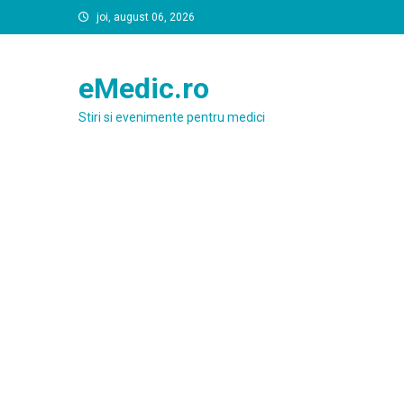
Skip
joi, august 06, 2026
to
content
eMedic.ro
Stiri si evenimente pentru medici