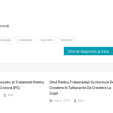
morali
itoneale
tratament
tumorile
urmarire
Ghid de diagnostic şi tratament în tumori testiculare
nostic Şi Tratament Pentru
Ghid Pentru Tratamentul Cu Hormon D
Cronica (PC).
Crestere In Tulburarile De Crestere La
Copil
Adm
mai 3, 2019
Adm