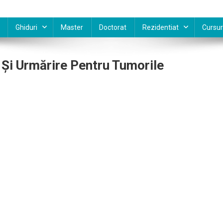
Ghiduri
Master
Doctorat
Rezidentiat
Cursur
 Şi Urmărire Pentru Tumorile
eale