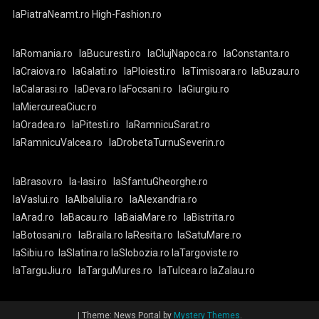
laPiatraNeamt.ro
High-Fashion.ro
laRomania.ro
laBucuresti.ro
laClujNapoca.ro
laConstanta.ro
laCraiova.ro
laGalati.ro
laPloiesti.ro
laTimisoara.ro
laBuzau.ro
laCalarasi.ro
laDeva.ro
laFocsani.ro
laGiurgiu.ro
laMiercureaCiuc.ro
laOradea.ro
laPitesti.ro
laRamnicuSarat.ro
laRamnicuValcea.ro
laDrobetaTurnuSeverin.ro
laBrasov.ro
la-Iasi.ro
laSfantuGheorghe.ro
laVaslui.ro
laAlbaIulia.ro
laAlexandria.ro
laArad.ro
laBacau.ro
laBaiaMare.ro
laBistrita.ro
laBotosani.ro
laBraila.ro
laResita.ro
laSatuMare.ro
laSibiu.ro
laSlatina.ro
laSlobozia.ro
laTargoviste.ro
laTarguJiu.ro
laTarguMures.ro
laTulcea.ro
laZalau.ro
|
Theme: News Portal by
Mystery Themes
.