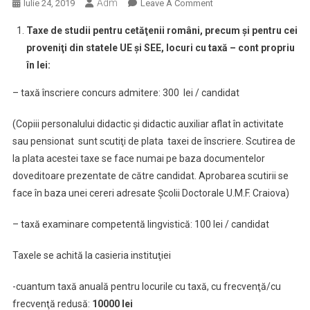
Adm
On
Iulie 24, 2019
Leave A Comment
Taxe
Taxe de studii pentru cetăţenii români, precum şi pentru cei
De
proveniţi din statele UE şi SEE, locuri cu taxă – cont propriu
Studii
în lei:
Doctorale
UMF
– taxă înscriere concurs admitere: 300 lei / candidat
Craiova
(Copiii personalului didactic şi didactic auxiliar aflat în activitate
sau pensionat sunt scutiţi de plata taxei de înscriere. Scutirea de
la plata acestei taxe se face numai pe baza documentelor
doveditoare prezentate de către candidat. Aprobarea scutirii se
face în baza unei cereri adresate Şcolii Doctorale U.M.F. Craiova)
– taxă examinare competentă lingvistică: 100 lei / candidat
Taxele se achită la casieria instituţiei
-cuantum taxă anuală pentru locurile cu taxă, cu frecvenţă/cu
frecvenţă redusă:
10000
lei