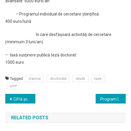
avansate: 5000 euro/an
– Programul individual de cercetare ştiinţifică:
400 euro/lună
în care desfăşoară activităţi de cercetare
(minimum 3 luni/an)
– taxă susţinere publică teză doctorat:
1000 euro
Tagged
craiova
doctorale
studii
taxe
umf
Navigare
Cifră şcolarizare an universitar 2019 – 2020 studii doctorale UMF Craiova
Program înscrieri studii doctorale UMF Craiova
în
RELATED POSTS
articole