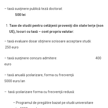
– taxă susţinere publică teză doctorat:
500
lei
Taxe de studii pentru cetăţenii proveniţi din state terţe (non
UE), locuri cu taxă – cont propriu valutar:
– taxă evaluare dosar obţinere scrisoare acceptare studii:
250 euro
– taxă susţinere concurs admitere: 400
euro
– taxă anuală şcolarizare, forma cu frecvenţă
5000 euro/an
– taxă şcolarizare forma cu frecvenţă redusă:
– Programul de pregătire bazat pe studii universitare