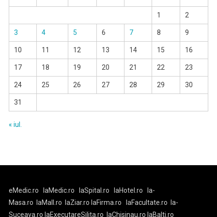
1
2
3
4
5
6
7
8
9
10
11
12
13
14
15
16
17
18
19
20
21
22
23
24
25
26
27
28
29
30
31
« iul.
eMedic.ro
laMedic.ro
laSpital.ro
laHotel.ro
la-
Masa.ro
laMall.ro
laZiar.ro
laFirma.ro
laFacultate.ro
la-
Suceava.ro
laExecutareSilita.ro
laChisinau.ro
laBalti.ro