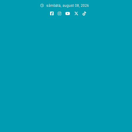
Skip
sâmbătă, august 08, 2026
to
content