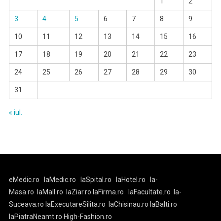
1
2
3
4
5
6
7
8
9
10
11
12
13
14
15
16
17
18
19
20
21
22
23
24
25
26
27
28
29
30
31
« iul.
eMedic.ro
laMedic.ro
laSpital.ro
laHotel.ro
la-
Masa.ro
laMall.ro
laZiar.ro
laFirma.ro
laFacultate.ro
la-
Suceava.ro
laExecutareSilita.ro
laChisinau.ro
laBalti.ro
laPiatraNeamt.ro
High-Fashion.ro