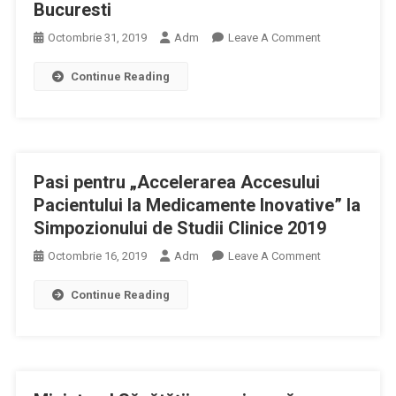
Bucuresti
On
Octombrie 31, 2019
Adm
Leave A Comment
Programul
Continue Reading
Tematic
Al
Cursurilor
De
Perfectionare
Pasi pentru „Accelerarea Accesului
Postuniversita
Organizate
Pacientului la Medicamente Inovative” la
De
Simpozionului de Studii Clinice 2019
UMF
On
Octombrie 16, 2019
Adm
Leave A Comment
“Carol
Pasi
Davila
Continue Reading
Pentru
“
„Accelerarea
Bucuresti
Accesului
Pacientului
La