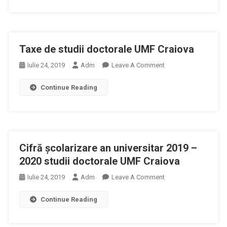
Studii
Doctorale
UMF
Craiova
Taxe de studii doctorale UMF Craiova
On
Iulie 24, 2019
Adm
Leave A Comment
Taxe
Continue Reading
De
Studii
Doctorale
UMF
Craiova
Cifră şcolarizare an universitar 2019 –
2020 studii doctorale UMF Craiova
On
Iulie 24, 2019
Adm
Leave A Comment
Cifră
Continue Reading
Şcolarizare
An
Universitar