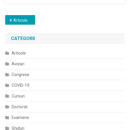
De
Inscriere
Studii
Navigare
Articole mai vechi
Doctorale
în
UMF
Victor
CATEGORII
articole
Babes
Timisoara
Articole
Avizari
Congrese
COVID-19
Cursuri
Doctorat
Examene
Ghiduri