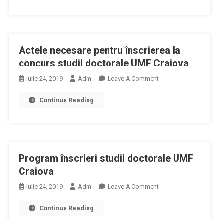
Studii
Dentişti
Clinice
Şi
2019
Farmacişti
Aduce
Actele necesare pentru înscrierea la
Dezbateri
Si
concurs studii doctorale UMF Craiova
Teme
On
Iulie 24, 2019
Adm
Leave A Comment
De
Actele
Interes
Continue Reading
Necesare
Pentru
Pentru
Cercetarea
Înscrierea
Medicala
La
Si
Concurs
Pacientii
Program înscrieri studii doctorale UMF
Studii
Din
Doctorale
Craiova
Romania
UMF
On
Iulie 24, 2019
Adm
Leave A Comment
Craiova
Program
Continue Reading
Înscrieri