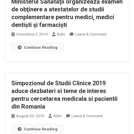
Ministerul Sănătăţii organizează examen
Medicamente
Inovative”
de obţinere a atestatelor de studii
La
complementare pentru medici, medici
Simpozionului
dentişti şi farmacişti
De
On
Octombrie 3, 2019
Adm
Leave A Comment
Studii
Ministerul
Clinice
Continue Reading
Sănătăţii
2019
Organizează
Examen
De
Obţinere
Simpozionul de Studii Clinice 2019
A
Atestatelor
aduce dezbateri si teme de interes
De
pentru cercetarea medicala si pacientii
Studii
din Romania
Complementare
On
August 30, 2019
Adm
Leave A Comment
Pentru
Simpozionul
Medici,
Continue Reading
De
Medici