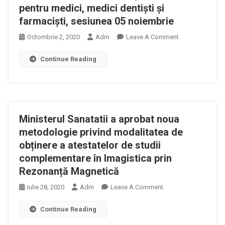
pentru medici, medici dentiști și
farmaciști, sesiunea 05 noiembrie
On
Octombrie 2, 2020
Adm
Leave A Comment
Publicația
Continue Reading
De
Examen
Pentru
Obținerea
Atestatelor
Ministerul Sanatatii a aprobat noua
De
Studii
metodologie privind modalitatea de
Complementare
obținere a atestatelor de studii
Pentru
complementare în Imagistica prin
Medici,
Rezonanță Magnetică
Medici
On
Dentiști
Iulie 28, 2020
Adm
Leave A Comment
Ministerul
Și
Continue Reading
Sanatatii
Farmaciști,
A
Sesiunea