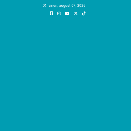
Skip
vineri, august 07, 2026
to
content