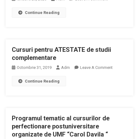
Studii
Eliberarea
Universitare
Continue Reading
Atestatelor
Pentru
De
Asistenți
Studii
Medicali,
Complementare
Cu
Diplomă
Cursuri pentru ATESTATE de studii
De
complementare
La
O
On
Octombrie 31, 2019
Adm
Leave A Comment
Universitate
Cursuri
Internațională
Continue Reading
Pentru
ATESTATE
De
Studii
Complementar
Programul tematic al cursurilor de
perfectionare postuniversitare
organizate de UMF “Carol Davila “