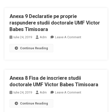
2019
–
Anexa 9 Declaratie pe proprie
2020
Studii
raspundere studii doctorale UMF Victor
Doctorale
Babes Timisoara
UMF
On
Iulie 24, 2019
Adm
Leave A Comment
Craiova
Anexa
Continue Reading
9
Declaratie
Pe
Proprie
Raspundere
Anexa 8 Fisa de inscriere studii
Studii
Doctorale
doctorale UMF Victor Babes Timisoara
UMF
On
Iulie 24, 2019
Adm
Leave A Comment
Victor
Anexa
Babes
Continue Reading
8
Timisoara
Fisa