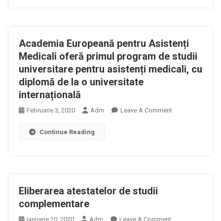
Aprobat
05
Noua
Noiembrie
Metodologie
Academia Europeană pentru Asistenți
Privind
Modalitatea
Medicali oferă primul program de studii
De
universitare pentru asistenți medicali, cu
Obținere
diplomă de la o universitate
A
internațională
Atestatelor
De
On
Februarie 3, 2020
Adm
Leave A Comment
Studii
Academia
Continue Reading
Complementare
Europeană
În
Pentru
Imagistica
Asistenți
Prin
Medicali
Rezonanță
Oferă
Eliberarea atestatelor de studii
Magnetică
Primul
Program
complementare
De
On
Ianuarie 20, 2020
Adm
Leave A Comment