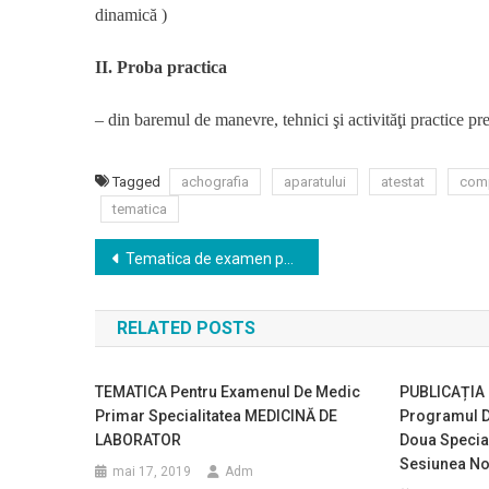
dinamică )
II. Proba practica
– din baremul de manevre, tehnici şi activităţi practice pr
Tagged
achografia
aparatului
atestat
com
tematica
Navigare
Tematica de examen pentru obţinerea atestatului de studii complementare in Echocardiografie generala
în
RELATED POSTS
articole
TEMATICA Pentru Examenul De Medic
PUBLICAȚIA P
Primar Specialitatea MEDICINĂ DE
Programul De
LABORATOR
Doua Special
Sesiunea No
mai 17, 2019
Adm