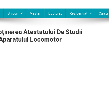
Ghiduri
Master
Doctorat
Rezidentiat
Cursur
inerea Atestatului De Studii
Aparatului Locomotor
are