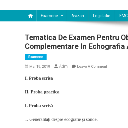
Examene
Avizari
Legislatie
EMC
Tematica De Examen Pentru Obţ
Complementare In Echografia 
Examene
Adm
On
Mai 19, 2019
Leave A Comment
Tematica
I. Proba scrisa
De
Examen
II. Proba practica
Pentru
Obţinerea
I.
Proba scrisă
Atestatului
De
Studii
1. Generalităţi despre ecografie şi sonde.
Complement