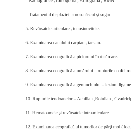
– Radiografice ,Tomografia , Artrografia , RMN
– Tratamentul displaziei la nou-născut şi sugar
5. Revărsatele articulare , tenosinovitele.
6. Examinarea canalului carpian , tarsian.
7. Examinarea ecografică a piciorului în încărcare.
8. Examinarea ecografică a umărului – rupturile coafei rot
9. Examinarea ecografică a genunchiului – leziuni ligamen
10. Rupturile tendoanelor – Achilian ,Rotulian , Cvadricipi
11. Hematoamele şi revărsatele intraarticulare.
12. Examinarea ecografică al tumorilor de părţi moi ( loca