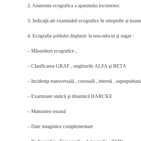
In
2. Anatomia ecografica a aparatului locomotor.
Echografia
Aparatului
3. Indicaţii ale examinării ecografice în ortopedie şi trau
Locomotor
4. Ecografia şoldului displazic la nou-născut şi sugar :
– Măsurători ecografice ,
– Clasificarea GRAF , unghiurile ALFA şi BETA
– Incidenţa transversală , coronală , internă , suprapub
– Examniare statică şi dinamică HARCKE
– Maturarea osoasă
– Date imagistice complementare