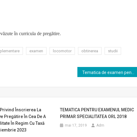
evăzute în curricula de pregătire.
plementare
examen
locomotor
obtinerea
studii
Tematica de examen pentru obţinerea atestatului de studii complementare in Echografia endocrina
rivind Înscrierea La
TEMATICA PENTRU EXAMENUL MEDIC
 Pregătire În Cea De A
PRIMAR SPECIALITATEA ORL 2018
itate În Regim Cu Taxă
mai 17, 2019
Adm
iembrie 2023