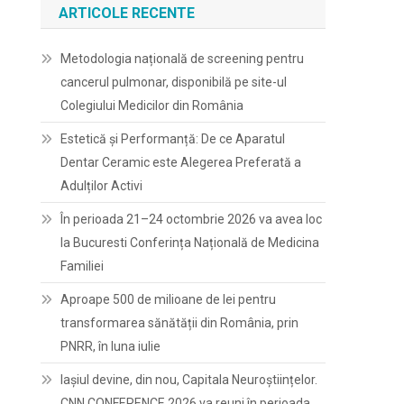
ARTICOLE RECENTE
Metodologia națională de screening pentru
cancerul pulmonar, disponibilă pe site-ul
Colegiului Medicilor din România
Estetică și Performanță: De ce Aparatul
Dentar Ceramic este Alegerea Preferată a
Adulților Activi
În perioada 21–24 octombrie 2026 va avea loc
la Bucuresti Conferința Națională de Medicina
Familiei
Aproape 500 de milioane de lei pentru
transformarea sănătății din România, prin
PNRR, în luna iulie
Iașiul devine, din nou, Capitala Neuroștiințelor.
CNN CONFERENCE 2026 va reuni în perioada