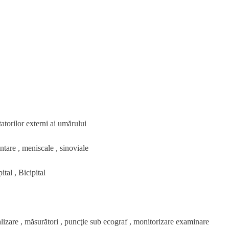
atorilor externi ai umărului
tare , meniscale , sinoviale
tal , Bicipital
lizare , măsurători , puncţie sub ecograf , monitorizare examinare