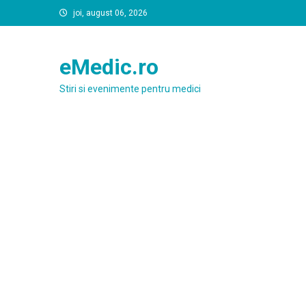
Skip
joi, august 06, 2026
to
content
eMedic.ro
Stiri si evenimente pentru medici