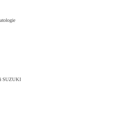
matologie
iană SUZUKI