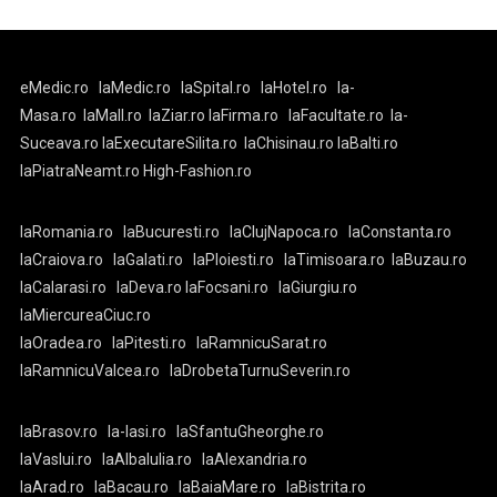
eMedic.ro
laMedic.ro
laSpital.ro
laHotel.ro
la-
Masa.ro
laMall.ro
laZiar.ro
laFirma.ro
laFacultate.ro
la-
Suceava.ro
laExecutareSilita.ro
laChisinau.ro
laBalti.ro
laPiatraNeamt.ro
High-Fashion.ro
laRomania.ro
laBucuresti.ro
laClujNapoca.ro
laConstanta.ro
laCraiova.ro
laGalati.ro
laPloiesti.ro
laTimisoara.ro
laBuzau.ro
laCalarasi.ro
laDeva.ro
laFocsani.ro
laGiurgiu.ro
laMiercureaCiuc.ro
laOradea.ro
laPitesti.ro
laRamnicuSarat.ro
laRamnicuValcea.ro
laDrobetaTurnuSeverin.ro
laBrasov.ro
la-Iasi.ro
laSfantuGheorghe.ro
laVaslui.ro
laAlbaIulia.ro
laAlexandria.ro
laArad.ro
laBacau.ro
laBaiaMare.ro
laBistrita.ro