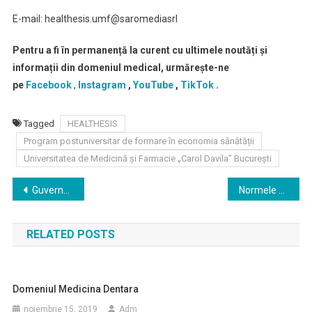
E-mail: healthesis.umf@saromediasrl
Pentru a fi în permanență la curent cu ultimele noutăți și
informații din domeniul medical, urmărește-ne
pe
Facebook
,
Instagram
,
YouTube
,
TikTok
.
Tagged
HEALTHESIS
Program postuniversitar de formare în economia sănătății
Universitatea de Medicină și Farmacie „Carol Davila” București
Navigare
Guvernul României a aprobat în ședința de astăzi, 7 septembrie 2022, proiectul de Hotărâre de Guvern pentru aprobarea Strategiei Naționale de Control al Tuberculozei în România, pentru perioada 2022-2030
Normele de aplicare a serviciilor de telemedicină, aprobate
în
RELATED POSTS
articole
Domeniul Medicina Dentara
noiembrie 15, 2019
Adm