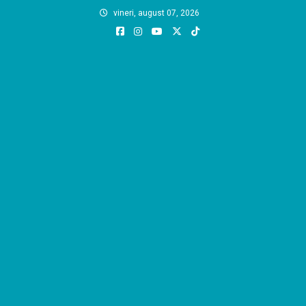
Skip
vineri, august 07, 2026
to
content