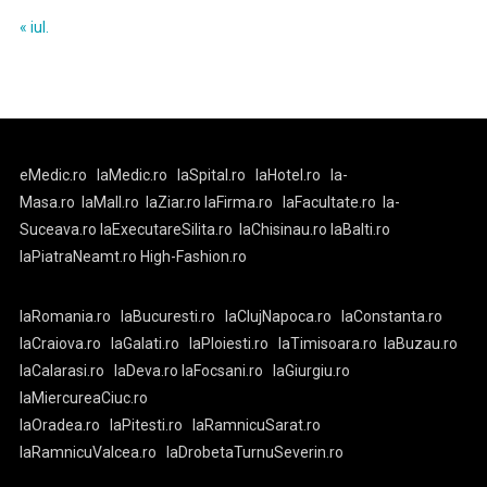
« iul.
eMedic.ro
laMedic.ro
laSpital.ro
laHotel.ro
la-
Masa.ro
laMall.ro
laZiar.ro
laFirma.ro
laFacultate.ro
la-
Suceava.ro
laExecutareSilita.ro
laChisinau.ro
laBalti.ro
laPiatraNeamt.ro
High-Fashion.ro
laRomania.ro
laBucuresti.ro
laClujNapoca.ro
laConstanta.ro
laCraiova.ro
laGalati.ro
laPloiesti.ro
laTimisoara.ro
laBuzau.ro
laCalarasi.ro
laDeva.ro
laFocsani.ro
laGiurgiu.ro
laMiercureaCiuc.ro
laOradea.ro
laPitesti.ro
laRamnicuSarat.ro
laRamnicuValcea.ro
laDrobetaTurnuSeverin.ro