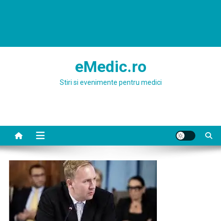
eMedic.ro
Stiri si evenimente pentru medici