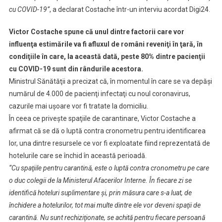
Putea
cu COVID-19”
, a declarat Costache într-un interviu acordat Digi24.
Fi
Estimat
Victor Costache spune că unul dintre factorii care vor
În
influenţa estimările va fi afluxul de români reveniţi în ţară, în
10
condiţiile în care, la această dată, peste 80% dintre pacienţii
Zile
cu COVID-19 sunt din rândurile acestora.
Ministrul Sănătăţii a precizat că, în momentul în care se va depăşi
numărul de 4.000 de pacienţi infectaţi cu noul coronavirus,
cazurile mai uşoare vor fi tratate la domiciliu.
În ceea ce priveşte spaţiile de carantinare, Victor Costache a
afirmat că se dă o luptă contra cronometru pentru identificarea
lor, una dintre resursele ce vor fi exploatate fiind reprezentată de
hotelurile care se închid în această perioadă.
“Cu spaţiile pentru carantină, este o luptă contra cronometru pe care
o duc colegii de la Ministerul Afacerilor Interne. În fiecare zi se
identifică hoteluri suplimentare şi, prin măsura care s-a luat, de
închidere a hotelurilor, tot mai multe dintre ele vor deveni spaţii de
carantină. Nu sunt rechiziţionate, se achită pentru fiecare persoană