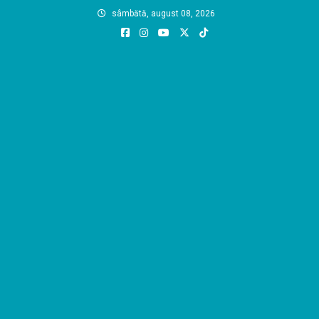
Skip
sâmbătă, august 08, 2026
to
content