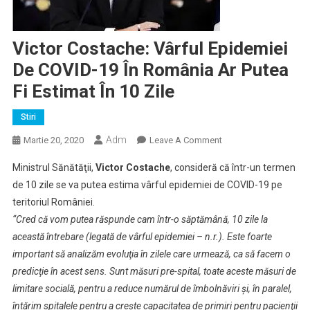
Victor Costache: Vârful Epidemiei
De COVID-19 În România Ar Putea
Fi Estimat În 10 Zile
Stiri
Adm
On
Martie 20, 2020
Leave A Comment
Victor
Ministrul Sănătăţii,
Victor Costache
, consideră că într-un termen
Costache:
de 10 zile se va putea estima vârful epidemiei de COVID-19 pe
Vârful
teritoriul României.
Epidemiei
“Cred că vom putea răspunde cam într-o săptămână, 10 zile la
De
COVID-
această întrebare (legată de vârful epidemiei – n.r.). Este foarte
19
important să analizăm evoluţia în zilele care urmează, ca să facem o
În
predicţie în acest sens. Sunt măsuri pre-spital, toate aceste măsuri de
România
limitare socială, pentru a reduce numărul de îmbolnăviri şi, în paralel,
Ar
întărim spitalele pentru a creşte capacitatea de primiri pentru pacienţii