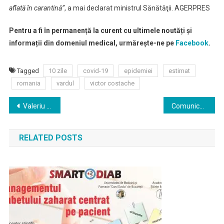
aflată în carantină”
, a mai declarat ministrul Sănătăţii. AGERPRES
Pentru a fi în permanență la curent cu ultimele noutăți și
informații din domeniul medical, urmărește-ne pe
Facebook
.
Tagged
10 zile
covid-19
epidemiei
estimat
romania
vardul
victor costache
Navigare
Valeriu Gheorghiţă (Spitalul Militar): Este puţin probabil să apară nişte mutaţii semnificative
Comunicat al Colegiului Medicilor din România
în
RELATED POSTS
articole