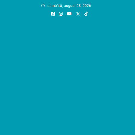
Skip
sâmbătă, august 08, 2026
to
content