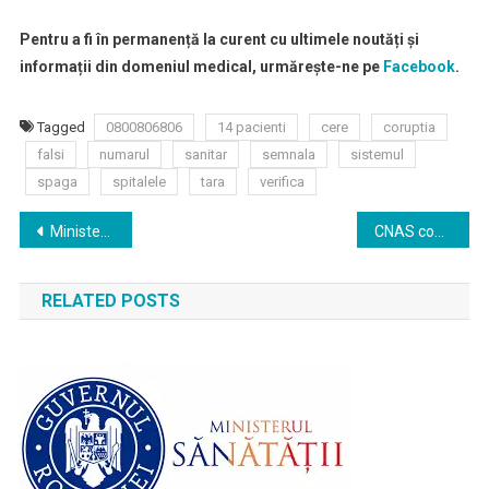
Pentru a fi în permanență la curent cu ultimele noutăți și
informații din domeniul medical, urmărește-ne pe
Facebook
.
Tagged
0800806806
14 pacienti
cere
coruptia
falsi
numarul
sanitar
semnala
sistemul
spaga
spitalele
tara
verifica
Navigare
Ministerul Sănătății a identificat soluții pentru cele 128 de medicamente
CNAS continuă demersurile pentru a asigura tratamentul necesar tuturor bolnavilor cu amiotrofie musculară spinală
în
RELATED POSTS
articole