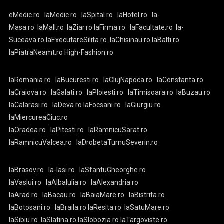
eMedic.ro
laMedic.ro
laSpital.ro
laHotel.ro
la-
Masa.ro
laMall.ro
laZiar.ro
laFirma.ro
laFacultate.ro
la-
Suceava.ro
laExecutareSilita.ro
laChisinau.ro
laBalti.ro
laPiatraNeamt.ro
High-Fashion.ro
laRomania.ro
laBucuresti.ro
laClujNapoca.ro
laConstanta.ro
laCraiova.ro
laGalati.ro
laPloiesti.ro
laTimisoara.ro
laBuzau.ro
laCalarasi.ro
laDeva.ro
laFocsani.ro
laGiurgiu.ro
laMiercureaCiuc.ro
laOradea.ro
laPitesti.ro
laRamnicuSarat.ro
laRamnicuValcea.ro
laDrobetaTurnuSeverin.ro
laBrasov.ro
la-Iasi.ro
laSfantuGheorghe.ro
laVaslui.ro
laAlbaIulia.ro
laAlexandria.ro
laArad.ro
laBacau.ro
laBaiaMare.ro
laBistrita.ro
laBotosani.ro
laBraila.ro
laResita.ro
laSatuMare.ro
laSibiu.ro
laSlatina.ro
laSlobozia.ro
laTargoviste.ro