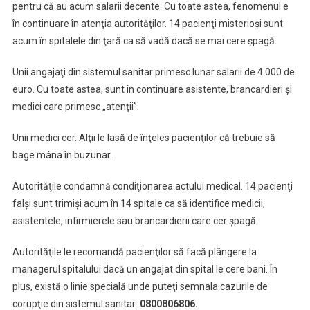
pentru că au acum salarii decente. Cu toate astea, fenomenul e
Șpagă.
în continuare în atenţia autorităţilor. 14 pacienţi misterioşi sunt
La
acum în spitalele din ţară ca să vadă dacă se mai cere şpagă.
Numărul
0800
Unii angajaţi din sistemul sanitar primesc lunar salarii de 4.000 de
806
euro. Cu toate astea, sunt în continuare asistente, brancardieri şi
806
medici care primesc „atenţii”.
Puteţi
Semnala
Unii medici cer. Alţii le lasă de înţeles pacienţilor că trebuie să
Corupţia
Din
bage mâna în buzunar.
Sistemul
Autorităţile condamnă condiţionarea actului medical. 14 pacienţi
Sanitar
falşi sunt trimişi acum în 14 spitale ca să identifice medicii,
asistentele, infirmierele sau brancardierii care cer şpagă.
Autorităţile le recomandă pacienţilor să facă plângere la
managerul spitalului dacă un angajat din spital le cere bani. În
plus, există o linie specială unde puteţi semnala cazurile de
corupţie din sistemul sanitar:
0800806806.