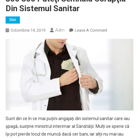
Din Sistemul Sanitar
Stiri
Adm
On
Octombrie 14, 2019
Leave A Comment
14
Pacienți
Falși
Sunt
În
Spitalele
Din
Țară,
Pentru
A
Verifica
Dacă
Sunt din ce în ce mai puțini angajați din sistemul sanitar care iau
Se
şpagă, susţine ministrul interimar al Sănătăţii. Mulți se sperie că
Mai
îşi pot pierde locul de muncă dacă cer bani, iar alții nu mai iau
Cere