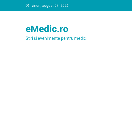
Skip
vineri, august 07, 2026
to
content
eMedic.ro
Stiri si evenimente pentru medici