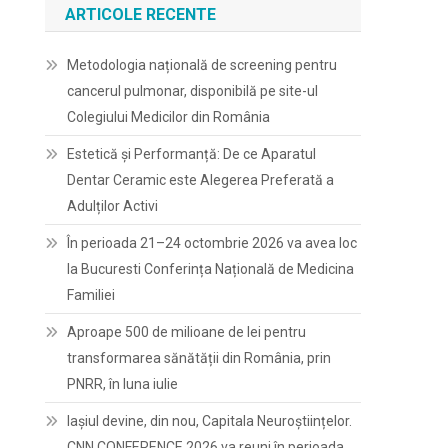
ARTICOLE RECENTE
Metodologia națională de screening pentru
cancerul pulmonar, disponibilă pe site-ul
Colegiului Medicilor din România
Estetică și Performanță: De ce Aparatul
Dentar Ceramic este Alegerea Preferată a
Adulților Activi
În perioada 21–24 octombrie 2026 va avea loc
la Bucuresti Conferința Națională de Medicina
Familiei
Aproape 500 de milioane de lei pentru
transformarea sănătății din România, prin
PNRR, în luna iulie
Iașiul devine, din nou, Capitala Neuroștiințelor.
CNN CONFERENCE 2026 va reuni în perioada