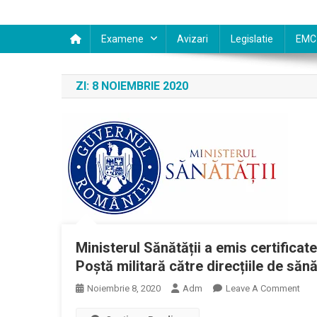
Examene
Avizari
Legislatie
EMC
ZI:
8 NOIEMBRIE 2020
Ministerul Sănătății a emis certificate
Poștă militară către direcțiile de sănă
On
Noiembrie 8, 2020
Adm
Leave A Comment
Mini