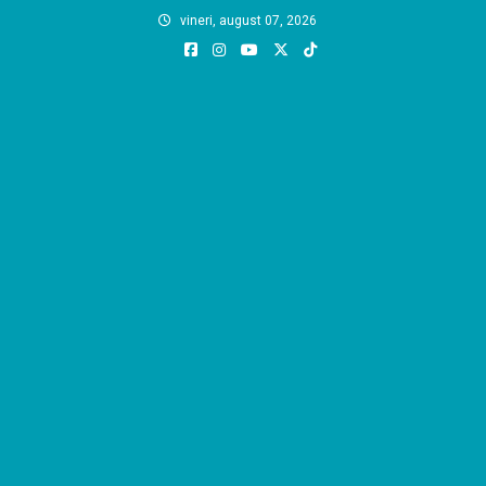
Skip
vineri, august 07, 2026
to
content