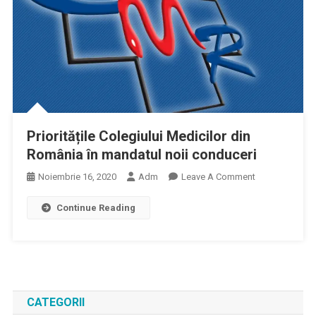
Prioritățile Colegiului Medicilor din
România în mandatul noii conduceri
On
Noiembrie 16, 2020
Adm
Leave A Comment
Prioritățile
Continue Reading
Colegiului
Medicilor
Din
România
În
Mandatul
CATEGORII
Noii