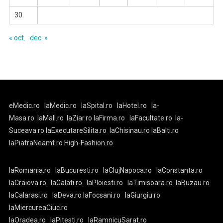
30
« oct.
dec. »
eMedic.ro
laMedic.ro
laSpital.ro
laHotel.ro
la-
Masa.ro
laMall.ro
laZiar.ro
laFirma.ro
laFacultate.ro
la-
Suceava.ro
laExecutareSilita.ro
laChisinau.ro
laBalti.ro
laPiatraNeamt.ro
High-Fashion.ro
laRomania.ro
laBucuresti.ro
laClujNapoca.ro
laConstanta.ro
laCraiova.ro
laGalati.ro
laPloiesti.ro
laTimisoara.ro
laBuzau.ro
laCalarasi.ro
laDeva.ro
laFocsani.ro
laGiurgiu.ro
laMiercureaCiuc.ro
laOradea.ro
laPitesti.ro
laRamnicuSarat.ro