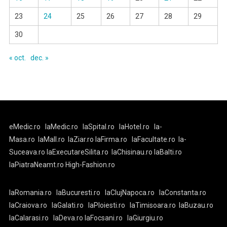
23
24
25
26
27
28
29
30
« oct.
dec. »
eMedic.ro
laMedic.ro
laSpital.ro
laHotel.ro
la-
Masa.ro
laMall.ro
laZiar.ro
laFirma.ro
laFacultate.ro
la-
Suceava.ro
laExecutareSilita.ro
laChisinau.ro
laBalti.ro
laPiatraNeamt.ro
High-Fashion.ro
laRomania.ro
laBucuresti.ro
laClujNapoca.ro
laConstanta.ro
laCraiova.ro
laGalati.ro
laPloiesti.ro
laTimisoara.ro
laBuzau.ro
laCalarasi.ro
laDeva.ro
laFocsani.ro
laGiurgiu.ro