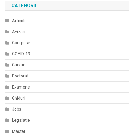
De
CATEGORII
Stent
Aortic
Articole
La
Un
Avizari
Pacient
Diagnosticat
Congrese
Cu
COVID-19
Coarctație
De
Cursuri
Aortă
Doctorat
Examene
Ghiduri
Jobs
Legislatie
Master