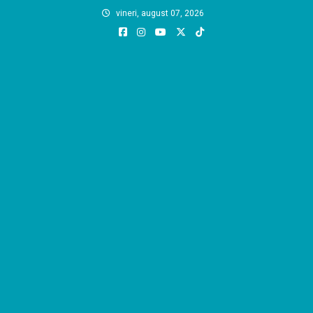
Skip
vineri, august 07, 2026
to
content