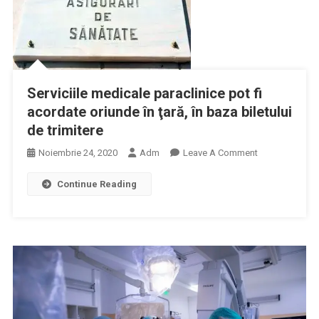
Serviciile medicale paraclinice pot fi
acordate oriunde în ţară, în baza biletului
de trimitere
On
Noiembrie 24, 2020
Adm
Leave A Comment
Serviciile
Continue Reading
Medicale
Paraclinice
Pot
Fi
Acordate
Oriunde
În
Ţară,
În