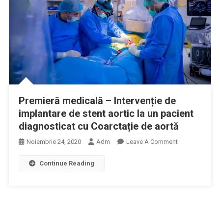
Baza
Biletului
De
Trimitere
Premieră medicală – Intervenție de
implantare de stent aortic la un pacient
diagnosticat cu Coarctație de aortă
On
Noiembrie 24, 2020
Adm
Leave A Comment
Premieră
Continue Reading
Medicală
–
Intervenție
De
Implantare