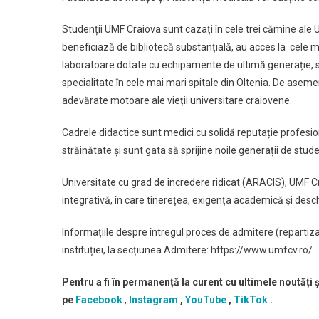
Studenții UMF Craiova sunt cazați în cele trei cămine ale U
beneficiază de bibliotecă substanțială, au acces la cele ma
laboratoare dotate cu echipamente de ultimă generație, se
specialitate în cele mai mari spitale din Oltenia. De aseme
adevărate motoare ale vieții universitare craiovene.
Cadrele didactice sunt medici cu solidă reputație profesio
străinătate și sunt gata să sprijine noile generații de stu
Universitate cu grad de încredere ridicat (ARACIS), UMF Cra
integrativă, în care tinerețea, exigența academică și desch
Informațiile despre întregul proces de admitere (repartizarea
instituției, la secțiunea Admitere: https://www.umfcv.ro/
Pentru a fi în permanență la curent cu ultimele noutăți
pe
Facebook
,
Instagram
,
YouTube
,
TikTok
.