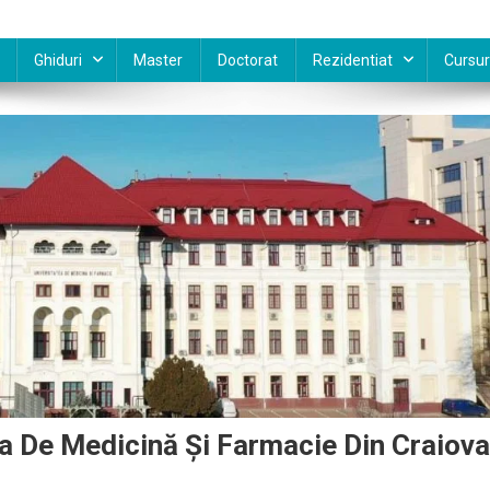
Ghiduri
Master
Doctorat
Rezidentiat
Cursur
a De Medicină Și Farmacie Din Craiova