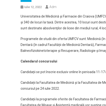
Adm
Iulie 12, 2022
Universitatea de Medicină și Farmacie din Craiova (UMFC
și 340 de locuri la taxă. Dintre acestea, 10 locuri sunt dest
sunt destinate absolvenţilor de licee din mediul rural, 4 locu
Programele de studii din oferta UMFCV sunt: Medicină (în 
Dentară (în cadrul Facultății de Medicină Dentară), Farmac
Balneofiziokinetoterapie şi Recuperare, Radiologie şi Imag
Calendarul concursului
Candidații se pot înscrie exclusiv online în perioada 11-17 
Candidații la Facultatea de Medicină și la Facultatea de 
concursul pe 24 iulie 2022.
Candidații la programele oferite de Facultatea de Farmac
Facultatea de Moașe și Asistență medicală vor susține con