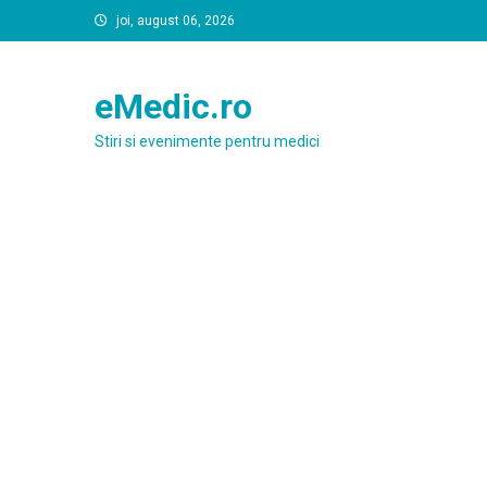
Skip
joi, august 06, 2026
to
content
eMedic.ro
Stiri si evenimente pentru medici