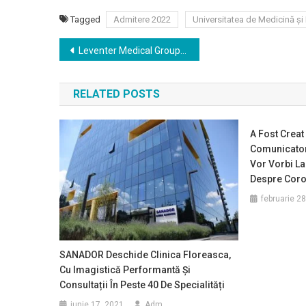
Tagged
Admitere 2022
Universitatea de Medicină și
Navigare
Leventer Medical Group dezvoltă primul spital privat de dermatologie și chirurgie oncologică din România
în
RELATED POSTS
articole
A Fost Creat
Comunicator
Vor Vorbi La 
Despre Coro
februarie 2
SANADOR Deschide Clinica Floreasca,
Cu Imagistică Performantă Și
Consultații În Peste 40 De Specialități
iunie 17, 2021
Adm