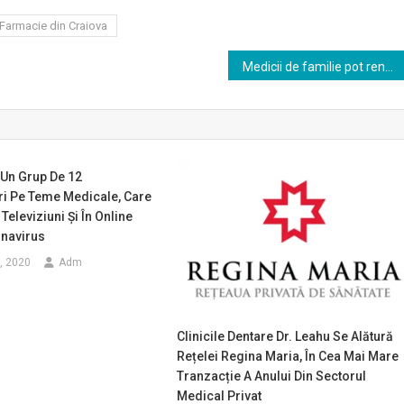
 Farmacie din Craiova
Medicii de familie pot renova și dota cabinetele cu fonduri din PNRR
 Un Grup De 12
i Pe Teme Medicale, Care
Televiziuni Şi În Online
navirus
8, 2020
Adm
Clinicile Dentare Dr. Leahu Se Alătură
Rețelei Regina Maria, În Cea Mai Mare
Tranzacție A Anului Din Sectorul
Medical Privat