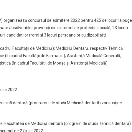
V) organizează concursul de admitere 2022 pentru 425 de locuri la buge
inate absolvenţilor proveniţi din sistemul de protecţie socială, 23 locuri
ri, candidaților rromi și 3 locuri persoanelor cu dizabilități.
cadrul Facultății de Medicină); Medicină Dentară, respectiv Tehnică
ie (în cadrul Facultății de Farmacie); Asistenţă Medicală Generală,
istică (în cadrul Facultății de Moaşe şi Asistenţă Medicală).
iulie 2022.
Medicină dentară (programul de studii Medicină dentară) vor susține
ie, Facultatea de Medicină dentară (program de studii Tehnică dentară) 
cursul pe 27 iulie 2022.