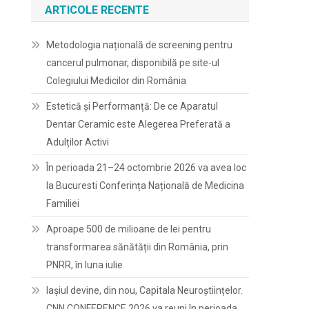
ARTICOLE RECENTE
Metodologia națională de screening pentru
cancerul pulmonar, disponibilă pe site-ul
Colegiului Medicilor din România
Estetică și Performanță: De ce Aparatul
Dentar Ceramic este Alegerea Preferată a
Adulților Activi
În perioada 21–24 octombrie 2026 va avea loc
la Bucuresti Conferința Națională de Medicina
Familiei
Aproape 500 de milioane de lei pentru
transformarea sănătății din România, prin
PNRR, în luna iulie
Iașiul devine, din nou, Capitala Neuroștiințelor.
CNN CONFERENCE 2026 va reuni în perioada