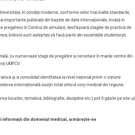
niversității, în condiții moderne, conforme celor mai înalte standarde,
i importante publicații din bazele de date internaționale, învață în
 pregătesc în Centrul de simulare, desfășoară stagiile de practică de
nea, bobocii sunt așteptați să facă parte din societățile studențești,
nală, cu numeroase stagii de pregătire și cercetare în marile centre din
denți UMFCV.
iova și-a consolidat identitatea la nivel național printr-o viziune
iderea internațională susțin total viitorul corp medical din regiune.
 locurilor, tematică, bibliografie, discipline etc.) pot fi găsite pe site-ul
 și informații din domeniul medical, urmărește-ne