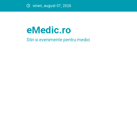
Skip
vineri, august 07, 2026
to
content
eMedic.ro
Stiri si evenimente pentru medici