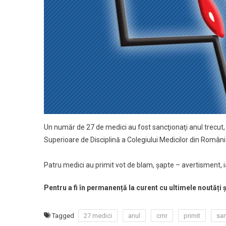
Un număr de 27 de medici au fost sancţionaţi anul trecut, u
Superioare de Disciplină a Colegiului Medicilor din România
Patru medici au primit vot de blam, şapte – avertisment, 
Pentru a fi în permanență la curent cu ultimele noutăți
Tagged
27 medici
anul
cmr
primit
san