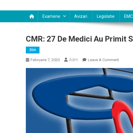
Examene
Avizari
Legislatie
EMC
CMR: 27 De Medici Au Primit S
Stiri
Adm
On
Februarie 7, 2020
Leave A Comment
CMR:
27
De
Medici
Au
Primit
Sancţiun
Anul
Trecut