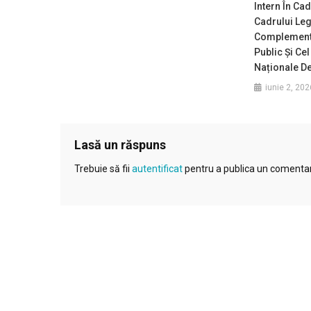
Intern În Ca
Cadrului Leg
Complementar
Public Și Ce
Naționale D
iunie 2, 202
Lasă un răspuns
Trebuie să fii
autentificat
pentru a publica un comentar