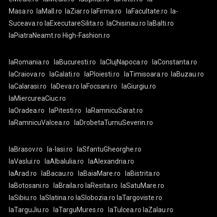
Masa.ro
laMall.ro
laZiar.ro
laFirma.ro
laFacultate.ro
la-
Suceava.ro
laExecutareSilita.ro
laChisinau.ro
laBalti.ro
laPiatraNeamt.ro
High-Fashion.ro
laRomania.ro
laBucuresti.ro
laClujNapoca.ro
laConstanta.ro
laCraiova.ro
laGalati.ro
laPloiesti.ro
laTimisoara.ro
laBuzau.ro
laCalarasi.ro
laDeva.ro
laFocsani.ro
laGiurgiu.ro
laMiercureaCiuc.ro
laOradea.ro
laPitesti.ro
laRamnicuSarat.ro
laRamnicuValcea.ro
laDrobetaTurnuSeverin.ro
laBrasov.ro
la-Iasi.ro
laSfantuGheorghe.ro
laVaslui.ro
laAlbaIulia.ro
laAlexandria.ro
laArad.ro
laBacau.ro
laBaiaMare.ro
laBistrita.ro
laBotosani.ro
laBraila.ro
laResita.ro
laSatuMare.ro
laSibiu.ro
laSlatina.ro
laSlobozia.ro
laTargoviste.ro
laTarguJiu.ro
laTarguMures.ro
laTulcea.ro
laZalau.ro