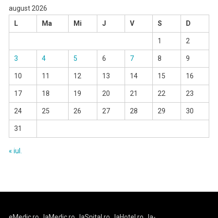
august 2026
L
Ma
Mi
J
V
S
D
1
2
3
4
5
6
7
8
9
10
11
12
13
14
15
16
17
18
19
20
21
22
23
24
25
26
27
28
29
30
31
« iul.
eMedic.ro
laMedic.ro
laSpital.ro
laHotel.ro
la-