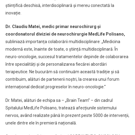
științifică deschisă, interdisciplinară și mereu conectată la
inovație.
Dr. Claudiu Matei, medic primar neurochirurg și
coordonatorul diviziei de neurochirurgie MedLife Polisano,
subliniază importanța colaborării multidisciplinare: „Medicina
modernă este, înainte de toate, o știință multidisciplinară. În
neuro-oncologie, succesul tratamentelor depinde de colaborarea
între specialități și de personalizarea fiecărei abordări
terapeutice. Ne bucurăm să continuăm această tradiție și să
contribuim, alături de partenerii noștri, la crearea unui forum
internațional dedicat progreselor în neuro-oncologie.”
Dr. Matei, alături de echipa sa – „Brain Team” – din cadrul
Spitalului MedLife Polisano, tratează afecțiunile sistemului
nervos, având realizate până în prezent peste 5000 de intervenții,
unele dintre ele în premieră națională.