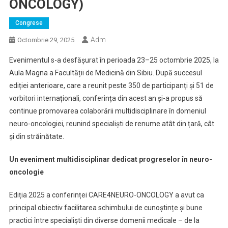
ONCOLOGY)
Congrese
Adm
Octombrie 29, 2025
Evenimentul s-a desfășurat în perioada 23–25 octombrie 2025, la
Aula Magna a Facultății de Medicină din Sibiu. După succesul
ediției anterioare, care a reunit peste 350 de participanți și 51 de
vorbitori internaționali, conferința din acest an și-a propus să
continue promovarea colaborării multidisciplinare în domeniul
neuro-oncologiei, reunind specialiști de renume atât din țară, cât
și din străinătate.
Un eveniment multidisciplinar dedicat progreselor în neuro-
oncologie
Ediția 2025 a conferinței CARE4NEURO-ONCOLOGY a avut ca
principal obiectiv facilitarea schimbului de cunoștințe și bune
practici între specialiști din diverse domenii medicale – de la