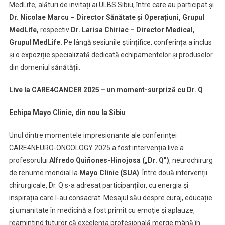
MedLife, alături de invitați ai ULBS Sibiu, între care au participat și
Dr. Nicolae Marcu – Director Sănătate și Operațiuni, Grupul
MedLife,
respectiv
Dr. Larisa Chiriac – Director Medical,
Grupul MedLife.
Pe lângă sesiunile științifice, conferința a inclus
și o expoziție specializată dedicată echipamentelor și produselor
din domeniul sănătății.
Live la CARE4CANCER 2025 – un moment-surpriză cu Dr. Q
Echipa Mayo Clinic, din nou la Sibiu
Unul dintre momentele impresionante ale conferinței
CARE4NEURO-ONCOLOGY 2025 a fost intervenția live a
profesorului
Alfredo Quiñones-Hinojosa („Dr. Q”)
, neurochirurg
de renume mondial la
Mayo Clinic (SUA)
. Între două intervenții
chirurgicale, Dr. Q s-a adresat participanților, cu energia și
inspirația care l-au consacrat. Mesajul său despre curaj, educație
și umanitate în medicină a fost primit cu emoție și aplauze,
reamintind tuturor că excelența profesională merge mână în