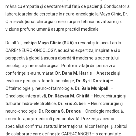
mână cu empatia și devotamentul față de pacienți. Conducător al
laboratoarelor de cercetare în neuro-oncologie la Mayo Clinic, Dr.
Q a revoluționat chirurgia creierului prin tehnici inovatoare și o
viziune profund umană asupra practicii medicale.
De altfel,
echipa Mayo Clinic (SUA)
a revenit și în acest an la
CARE4NEURO-ONCOLOGY, aducând expertiză, inspirație și o
perspectivă globală asupra abordării moderne a pacientului
oncologic și neurochirurgical. Printre invitații din prima zi a
conferinței s-au numărat:
Dr. Dana M. Harris
– Anestezie și
evaluare perioperatorie în oncologie,
Dr. Syril Dorairaj
–
Oftalmologie și neuro-oftalmologie,
Dr. Bala Munipalli
–
Oncologie integrativă,
Dr. Răzvan M. Chirilă
– Neurochirurgie și
tulburări hidro-electrolitice,
Dr. Eric Zuberi
– Neurochirurgie și
neuro-oncologie,
Dr. Roxana S. Dronca
– Oncologie medicală,
imunoterapii și medicină personalizată. Prezența acestor
specialiști confirmă statutul internațional al conferinței și spiritul
de colaborare care definește CARE4CANCER – o comunitate