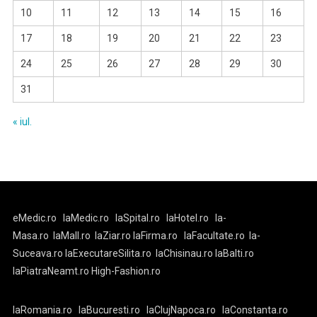
10
11
12
13
14
15
16
17
18
19
20
21
22
23
24
25
26
27
28
29
30
31
« iul.
eMedic.ro
laMedic.ro
laSpital.ro
laHotel.ro
la-
Masa.ro
laMall.ro
laZiar.ro
laFirma.ro
laFacultate.ro
la-
Suceava.ro
laExecutareSilita.ro
laChisinau.ro
laBalti.ro
laPiatraNeamt.ro
High-Fashion.ro
laRomania.ro
laBucuresti.ro
laClujNapoca.ro
laConstanta.ro