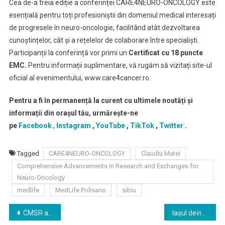
Cea de-a treia ediție a conferinței CARE4NEURO-ONCOLOGY este
esențială pentru toți profesioniștii din domeniul medical interesați
de progresele în neuro-oncologie, facilitând atât dezvoltarea
cunoștințelor, cât și a rețelelor de colaborare între specialiști.
Participanții la conferință vor primi un
Certificat cu 18 puncte
EMC.
Pentru informații suplimentare, vă rugăm să vizitați site-ul
oficial al evenimentului, www.care4cancer.ro.
Pentru a fi în permanență la curent cu ultimele noutăți și
informații din orașul tău, urmărește-ne
pe
Facebook
,
Instagram
,
YouTube
,
TikTok
,
Twitter
.
Tagged
CARE4NEURO-ONCOLOGY
Claudiu Matei
Comprehensive Advancements in Research and Exchanges for
Neuro-Oncology
medlife
MedLife Polisano
sibiu
Navigare
CMSR a inițiat demersurile privind actualizarea tematicii și bibliografiei manualului de admitere în rezidențiat
Iașul devine centrul inovării înneuroștiințe: a IV-a ediție a Școlii de Toamnă în Neuroștiințe Moderne din România cu participare Internațională „Inspirație pentru Noua Generație”, 20-21 noiembrie 2025