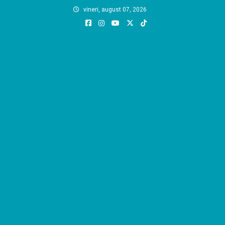
Skip
vineri, august 07, 2026
to
content