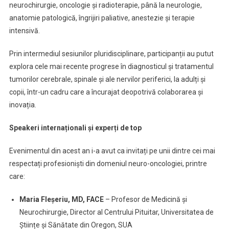
neurochirurgie, oncologie și radioterapie, până la neurologie,
anatomie patologică, îngrijiri paliative, anestezie și terapie
intensivă.
Prin intermediul sesiunilor pluridisciplinare, participanții au putut
explora cele mai recente progrese în diagnosticul și tratamentul
tumorilor cerebrale, spinale și ale nervilor periferici, la adulți și
copii, într-un cadru care a încurajat deopotrivă colaborarea și
inovația.
Speakeri internaționali și experți de top
Evenimentul din acest an i-a avut ca invitați pe unii dintre cei mai
respectați profesioniști din domeniul neuro-oncologiei, printre
care:
Maria Fleșeriu, MD, FACE
– Profesor de Medicină și
Neurochirurgie, Director al Centrului Pituitar, Universitatea de
Științe și Sănătate din Oregon, SUA