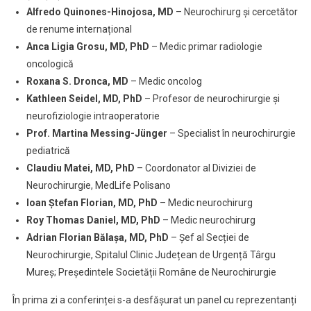
Alfredo Quinones-Hinojosa, MD
– Neurochirurg și cercetător
de renume internațional
Anca Ligia Grosu, MD, PhD
– Medic primar radiologie
oncologică
Roxana S. Dronca, MD
– Medic oncolog
Kathleen Seidel, MD, PhD
– Profesor de neurochirurgie și
neurofiziologie intraoperatorie
Prof. Martina Messing-Jünger
– Specialist în neurochirurgie
pediatrică
Claudiu Matei, MD, PhD
– Coordonator al Diviziei de
Neurochirurgie, MedLife Polisano
Ioan Ștefan Florian, MD, PhD
– Medic neurochirurg
Roy Thomas Daniel, MD, PhD
– Medic neurochirurg
Adrian Florian Bălașa, MD, PhD
– Șef al Secției de
Neurochirurgie, Spitalul Clinic Județean de Urgență Târgu
Mureș; Președintele Societății Române de Neurochirurgie
În prima zi a conferinței s-a desfășurat un panel cu reprezentanți