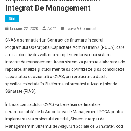
Integrat De Management
Stiri
Adm
On
Ianuarie 22, 2020
Leave A Comment
CNAS
CNAS a semnat ieri un Contract de finanțare în cadrul
A
Programului Operațional Capacitate Administrativă (POCA), care
Accesat
are ca obiectiv dezvoltarea și implementarea unui sistem
Fonduri
integrat de management. Acest sistem va permite elaborarea de
Europene
În
rapoarte, analize și studii menite să optimizeze și să consolideze
Valoare
capacitatea decizională a CNAS, prin prelucrarea datelor
De
specifice colectate în Platforma Informatică a Asigurărilor de
20
Sănătate (PIAS).
Milioane
Euro
În baza contractului, CNAS va beneficia de finanțare
Pentru
nerambursabilă de la Autoritatea de Management POCA pentru
Dezvoltarea
implementarea proiectului cu titlul „Sistem Integrat de
Și
Management în Sistemul de Asigurări Sociale de Sănătate”, cod
Implementarea