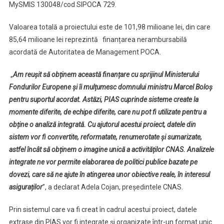
MySMIS 130048/cod SIPOCA 729.
Unui
Sistem
Valoarea totală a proiectului este de 101,98 milioane lei, din care
Integrat
85,64 milioane lei reprezintă finanțarea nerambursabilă
De
acordată de Autoritatea de Management POCA.
Management
„
Am reușit să obținem această finanțare cu sprijinul Ministerului
Fondurilor Europene și îi mulțumesc domnului ministru Marcel Boloș
pentru suportul acordat. Astăzi, PIAS cuprinde sisteme create la
momente diferite, de echipe diferite, care nu pot fi utilizate pentru a
obține o analiză integrată. Cu ajutorul acestui proiect, datele din
sistem vor fi convertite, reformatate, renumerotate și sumarizate,
astfel încât să obținem o imagine unică a activităților CNAS. Analizele
integrate ne vor permite elaborarea de politici publice bazate pe
dovezi, care să ne ajute în atingerea unor obiective reale, în interesul
asiguraților
”, a declarat Adela Cojan, președintele CNAS.
Prin sistemul care va fi creat în cadrul acestui proiect, datele
extrase din PIAS vor fi integrate și organizate într-un format unic