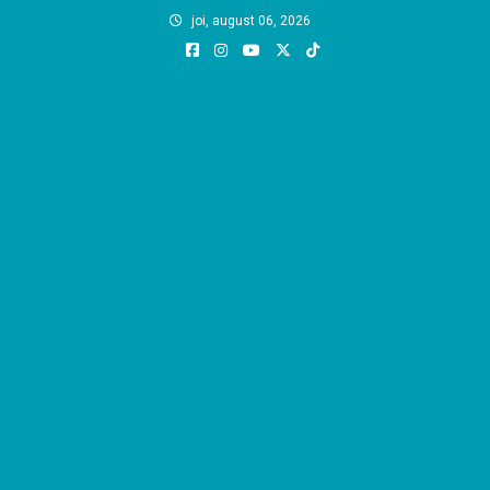
Skip
joi, august 06, 2026
to
content