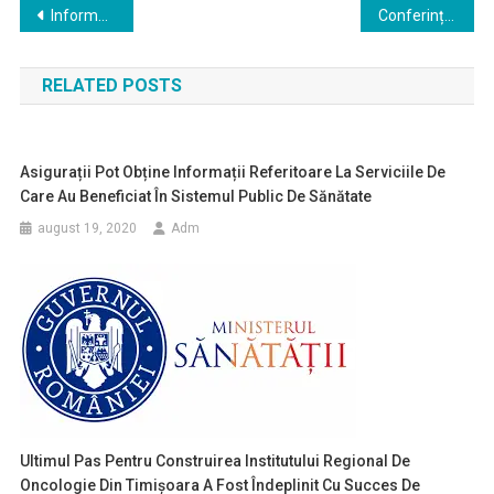
Navigare
Informații privind îmbolnăvirile cauzate de noul coronavirus
Conferința “Salus 360 + 5” cu tema “Sănătate 2020”: București, 27 februarie
în
RELATED POSTS
articole
Asigurații Pot Obține Informații Referitoare La Serviciile De
Care Au Beneficiat În Sistemul Public De Sănătate
august 19, 2020
Adm
Ultimul Pas Pentru Construirea Institutului Regional De
Oncologie Din Timișoara A Fost Îndeplinit Cu Succes De