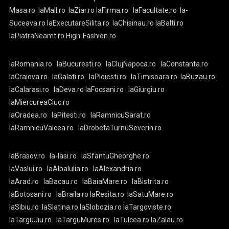
Masa.ro
laMall.ro
laZiar.ro
laFirma.ro
laFacultate.ro
la-
Suceava.ro
laExecutareSilita.ro
laChisinau.ro
laBalti.ro
laPiatraNeamt.ro
High-Fashion.ro
laRomania.ro
laBucuresti.ro
laClujNapoca.ro
laConstanta.ro
laCraiova.ro
laGalati.ro
laPloiesti.ro
laTimisoara.ro
laBuzau.ro
laCalarasi.ro
laDeva.ro
laFocsani.ro
laGiurgiu.ro
laMiercureaCiuc.ro
laOradea.ro
laPitesti.ro
laRamnicuSarat.ro
laRamnicuValcea.ro
laDrobetaTurnuSeverin.ro
laBrasov.ro
la-Iasi.ro
laSfantuGheorghe.ro
laVaslui.ro
laAlbaIulia.ro
laAlexandria.ro
laArad.ro
laBacau.ro
laBaiaMare.ro
laBistrita.ro
laBotosani.ro
laBraila.ro
laResita.ro
laSatuMare.ro
laSibiu.ro
laSlatina.ro
laSlobozia.ro
laTargoviste.ro
laTarguJiu.ro
laTarguMures.ro
laTulcea.ro
laZalau.ro