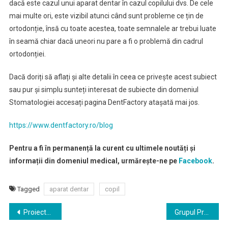
dacă este cazul unui aparat dentar în cazul copilului dvs. De cele
mai multe ori, este vizibil atunci când sunt probleme ce țin de
ortodonție, însă cu toate acestea, toate semnalele ar trebui luate
în seamă chiar dacă uneori nu pare a fi o problemă din cadrul
ortodonției.
Dacă doriți să aflați și alte detalii în ceea ce privește acest subiect
sau pur și simplu sunteți interesat de subiecte din domeniul
Stomatologiei accesați pagina DentFactory atașată mai jos.
https://www.dentfactory.ro/blog
Pentru a fi în permanență la curent cu ultimele noutăți și
informații din domeniul medical, urmărește-ne pe
Facebook
.
Tagged
aparat dentar
copil
Navigare
Proiectul normelor Contractului-Cadru pentru anii 2021 – 2022, în transparență decizională
Grupul Provita investește într-un nou spital multidisciplinar, unic în Europa Centrală și de Est