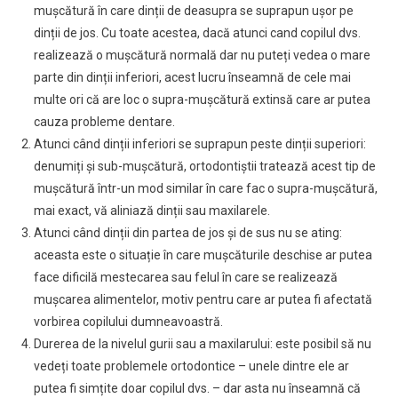
mușcătură în care dinții de deasupra se suprapun ușor pe
dinții de jos. Cu toate acestea, dacă atunci cand copilul dvs.
realizează o mușcătură normală dar nu puteți vedea o mare
parte din dinții inferiori, acest lucru înseamnă de cele mai
multe ori că are loc o supra-mușcătură extinsă care ar putea
cauza probleme dentare.
Atunci când dinții inferiori se suprapun peste dinții superiori:
denumiți și sub-mușcătură, ortodontiștii tratează acest tip de
mușcătură într-un mod similar în care fac o supra-mușcătură,
mai exact, vă aliniază dinții sau maxilarele.
Atunci când dinții din partea de jos și de sus nu se ating:
aceasta este o situație în care mușcăturile deschise ar putea
face dificilă mestecarea sau felul în care se realizează
mușcarea alimentelor, motiv pentru care ar putea fi afectată
vorbirea copilului dumneavoastră.
Durerea de la nivelul gurii sau a maxilarului: este posibil să nu
vedeți toate problemele ortodontice – unele dintre ele ar
putea fi simțite doar copilul dvs. – dar asta nu înseamnă că