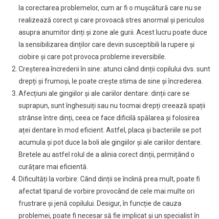
Aparat
la corectarea problemelor, cum ar fi o mușcătură care nu se
Dentar?
realizează corect și care provoacă stres anormal și periculos
asupra anumitor dinți și zone ale gurii. Acest lucru poate duce
la sensibilizarea dinților care devin susceptibili la rupere și
ciobire și care pot provoca probleme ireversibile.
Creșterea încrederii în sine: atunci când dinții copilului dvs. sunt
drepți și frumoși, le poate crește stima de sine și încrederea.
Afecțiuni ale gingiilor și ale cariilor dentare: dinții care se
suprapun, sunt înghesuiți sau nu tocmai drepți creează spații
strânse între dinți, ceea ce face dificilă spălarea și folosirea
aței dentare în mod eficient. Astfel, placa și bacteriile se pot
acumula și pot duce la boli ale gingiilor și ale cariilor dentare.
Bretele au astfel rolul de a alinia corect dinții, permițând o
curățare mai eficientă.
Dificultăți la vorbire: Când dinții se înclină prea mult, poate fi
afectat tiparul de vorbire provocând de cele mai multe ori
frustrare și jenă copilului. Desigur, în funcție de cauza
problemei, poate fi necesar să fie implicat și un specialist în