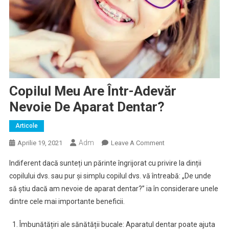
Copilul Meu Are Într-Adevăr
Nevoie De Aparat Dentar?
Articole
Adm
On
Aprilie 19, 2021
Leave A Comment
Copilul
Indiferent dacă sunteți un părinte îngrijorat cu privire la dinții
Meu
copilului dvs. sau pur și simplu copilul dvs. vă întreabă: „De unde
Are
să știu dacă am nevoie de aparat dentar?” ia în considerare unele
Într-
dintre cele mai importante beneficii.
Adevăr
Nevoie
Îmbunătățiri ale sănătății bucale: Aparatul dentar poate ajuta
De