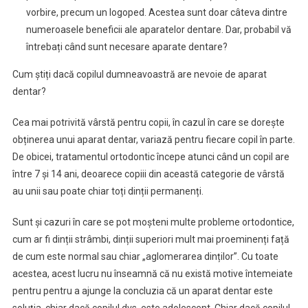
vorbire, precum un logoped. Acestea sunt doar câteva dintre
numeroasele beneficii ale aparatelor dentare. Dar, probabil vă
întrebați când sunt necesare aparate dentare?
Cum știți dacă copilul dumneavoastră are nevoie de aparat
dentar?
Cea mai potrivită vârstă pentru copii, în cazul în care se dorește
obținerea unui aparat dentar, variază pentru fiecare copil în parte.
De obicei, tratamentul ortodontic începe atunci când un copil are
între 7 și 14 ani, deoarece copiii din această categorie de vârstă
au unii sau poate chiar toți dinții permanenți.
Sunt și cazuri în care se pot moșteni multe probleme ortodontice,
cum ar fi dinții strâmbi, dinții superiori mult mai proeminenți față
de cum este normal sau chiar „aglomerarea dinților”. Cu toate
acestea, acest lucru nu înseamnă că nu există motive întemeiate
pentru pentru a ajunge la concluzia că un aparat dentar este
soluția, chiar dacă copilul dvs. este adolescent. Chiar dacă copilul