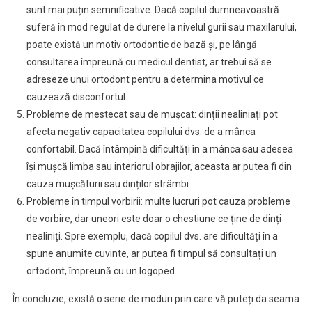
sunt mai puțin semnificative. Dacă copilul dumneavoastră
suferă în mod regulat de durere la nivelul gurii sau maxilarului,
poate există un motiv ortodontic de bază și, pe lângă
consultarea împreună cu medicul dentist, ar trebui să se
adreseze unui ortodont pentru a determina motivul ce
cauzează disconfortul.
Probleme de mestecat sau de mușcat: dinții nealiniați pot
afecta negativ capacitatea copilului dvs. de a mânca
confortabil. Dacă întâmpină dificultăți în a mânca sau adesea
își mușcă limba sau interiorul obrajilor, aceasta ar putea fi din
cauza mușcăturii sau dinților strâmbi.
Probleme în timpul vorbirii: multe lucruri pot cauza probleme
de vorbire, dar uneori este doar o chestiune ce ține de dinți
nealiniți. Spre exemplu, dacă copilul dvs. are dificultăți în a
spune anumite cuvinte, ar putea fi timpul să consultați un
ortodont, împreună cu un logoped.
În concluzie, există o serie de moduri prin care vă puteți da seama