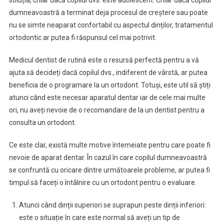
dumneavoastră a terminat deja procesul de creștere sau poate
nu se simte neaparat confortabil cu aspectul dinților, tratamentul
ortodontic ar putea fi răspunsul cel mai potrivit.
Medicul dentist de rutină este o resursă perfectă pentru a vă
ajuta să decideți dacă copilul dvs., indiferent de vârstă, ar putea
beneficia de o programare la un ortodont. Totuși, este util să știți
atunci când este necesar aparatul dentar iar de cele mai multe
ori, nu aveți nevoie de o recomandare de la un dentist pentru a
consulta un ortodont.
Ce este clar, există multe motive întemeiate pentru care poate fi
nevoie de aparat dentar. În cazul în care copilul dumneavoastră
se confruntă cu oricare dintre următoarele probleme, ar putea fi
timpul să faceți o întâlnire cu un ortodont pentru o evaluare.
Atunci când dinții superiori se suprapun peste dinții inferiori:
este o situație în care este normal să aveți un tip de