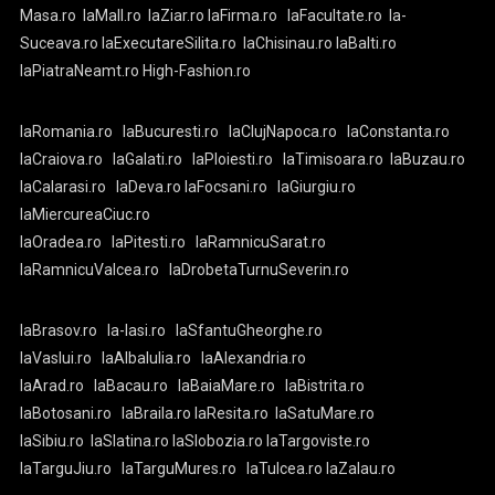
Masa.ro
laMall.ro
laZiar.ro
laFirma.ro
laFacultate.ro
la-
Suceava.ro
laExecutareSilita.ro
laChisinau.ro
laBalti.ro
laPiatraNeamt.ro
High-Fashion.ro
laRomania.ro
laBucuresti.ro
laClujNapoca.ro
laConstanta.ro
laCraiova.ro
laGalati.ro
laPloiesti.ro
laTimisoara.ro
laBuzau.ro
laCalarasi.ro
laDeva.ro
laFocsani.ro
laGiurgiu.ro
laMiercureaCiuc.ro
laOradea.ro
laPitesti.ro
laRamnicuSarat.ro
laRamnicuValcea.ro
laDrobetaTurnuSeverin.ro
laBrasov.ro
la-Iasi.ro
laSfantuGheorghe.ro
laVaslui.ro
laAlbaIulia.ro
laAlexandria.ro
laArad.ro
laBacau.ro
laBaiaMare.ro
laBistrita.ro
laBotosani.ro
laBraila.ro
laResita.ro
laSatuMare.ro
laSibiu.ro
laSlatina.ro
laSlobozia.ro
laTargoviste.ro
laTarguJiu.ro
laTarguMures.ro
laTulcea.ro
laZalau.ro