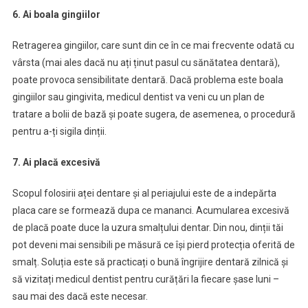
6. Ai boala gingiilor
Retragerea gingiilor, care sunt din ce în ce mai frecvente odată cu
vârsta (mai ales dacă nu ați ținut pasul cu sănătatea dentară),
poate provoca sensibilitate dentară. Dacă problema este boala
gingiilor sau gingivita, medicul dentist va veni cu un plan de
tratare a bolii de bază și poate sugera, de asemenea, o procedură
pentru a-ți sigila dinții.
7. Ai placă excesivă
Scopul folosirii aței dentare și al periajului este de a indepărta
placa care se formează dupa ce mananci. Acumularea excesivă
de placă poate duce la uzura smalțului dentar. Din nou, dinții tăi
pot deveni mai sensibili pe măsură ce își pierd protecția oferită de
smalț. Soluția este să practicați o bună îngrijire dentară zilnică și
să vizitați medicul dentist pentru curățări la fiecare șase luni –
sau mai des dacă este necesar.