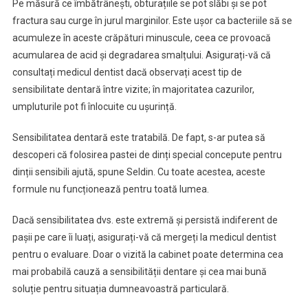
Pe măsură ce îmbătrânești, obturațiile se pot slăbi și se pot
fractura sau curge în jurul marginilor. Este ușor ca bacteriile să se
acumuleze în aceste crăpături minuscule, ceea ce provoacă
acumularea de acid și degradarea smalțului. Asigurați-vă că
consultați medicul dentist dacă observați acest tip de
sensibilitate dentară între vizite; în majoritatea cazurilor,
umpluturile pot fi înlocuite cu ușurință.
Sensibilitatea dentară este tratabilă. De fapt, s-ar putea să
descoperi că folosirea pastei de dinți special concepute pentru
dinții sensibili ajută, spune Seldin. Cu toate acestea, aceste
formule nu funcționează pentru toată lumea.
Dacă sensibilitatea dvs. este extremă și persistă indiferent de
pașii pe care îi luați, asigurați-vă că mergeți la medicul dentist
pentru o evaluare. Doar o vizită la cabinet poate determina cea
mai probabilă cauză a sensibilității dentare și cea mai bună
soluție pentru situația dumneavoastră particulară.