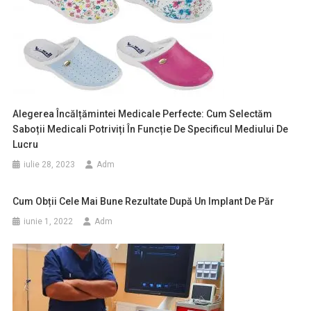
Alegerea Încălțămintei Medicale Perfecte: Cum Selectăm
Saboții Medicali Potriviți În Funcție De Specificul Mediului De
Lucru
iulie 28, 2023
Adm
Cum Obții Cele Mai Bune Rezultate După Un Implant De Păr
iunie 1, 2022
Adm