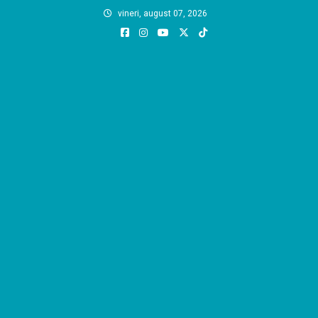
Skip
vineri, august 07, 2026
to
content