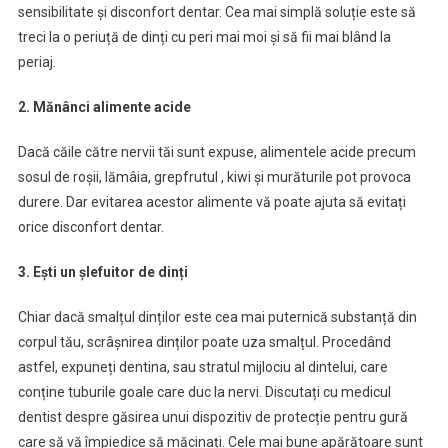
sensibilitate și disconfort dentar. Cea mai simplă soluție este să
treci la o periuță de dinți cu peri mai moi și să fii mai blând la
periaj.
2. Mănânci alimente acide
Dacă căile către nervii tăi sunt expuse, alimentele acide precum
sosul de roșii, lămâia, grepfrutul , kiwi și murăturile pot provoca
durere. Dar evitarea acestor alimente vă poate ajuta să evitați
orice disconfort dentar.
3. Ești un șlefuitor de dinți
Chiar dacă smalțul dinților este cea mai puternică substanță din
corpul tău, scrâșnirea dinților poate uza smalțul. Procedând
astfel, expuneți dentina, sau stratul mijlociu al dintelui, care
conține tuburile goale care duc la nervi. Discutați cu medicul
dentist despre găsirea unui dispozitiv de protecție pentru gură
care să vă împiedice să măcinați. Cele mai bune apărătoare sunt