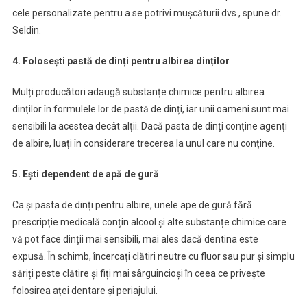
cele personalizate pentru a se potrivi mușcăturii dvs., spune dr.
Seldin.
4. Folosești pastă de dinți pentru albirea dinților
Mulți producători adaugă substanțe chimice pentru albirea
dinților în formulele lor de pastă de dinți, iar unii oameni sunt mai
sensibili la acestea decât alții. Dacă pasta de dinți conține agenți
de albire, luați în considerare trecerea la unul care nu conține.
5. Ești dependent de apă de gură
Ca și pasta de dinți pentru albire, unele ape de gură fără
prescripție medicală conțin alcool și alte substanțe chimice care
vă pot face dinții mai sensibili, mai ales dacă dentina este
expusă. În schimb, încercați clătiri neutre cu fluor sau pur și simplu
săriți peste clătire și fiți mai sârguincioși în ceea ce privește
folosirea aței dentare și periajului.