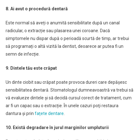
8. Ai avut o procedură dentară
Este normal să aveți o anumită sensibilitate după un canal
radicular, o extracție sau plasarea unei coroane. Dacă
simptomele nu dispar după o perioadă scurtă de timp, ar trebui
să programați o altă vizită la dentist, deoarece ar putea fi un
semn de infecție.
9. Dintele tău este crăpat
Un dinte ciobit sau crăpat poate provoca dureri care depășesc
sensibilitatea dentară. Stomatologul dumneavoastră va trebui să
vă evalueze dintele și să decidă cursul corect de tratament, cum
ar fi un capac sau o extracție. În unele cazuri poţi restaura
dantura şi prin
fațete dentare
.
10. Există degradare în jurul marginilor umpluturii