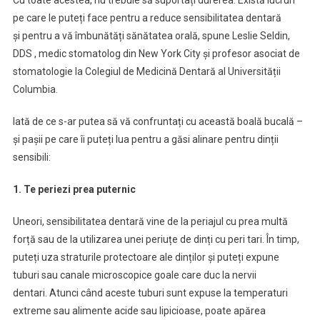
Cu toate acestea, nu trebuie să suportați durerea. Există lucruri
pe care le puteți face pentru a reduce sensibilitatea dentară
și pentru a vă îmbunătăți sănătatea orală, spune Leslie Seldin,
DDS , medic stomatolog din New York City și profesor asociat de
stomatologie la Colegiul de Medicină Dentară al Universității
Columbia.
Iată de ce s-ar putea să vă confruntați cu această boală bucală –
și pașii pe care îi puteți lua pentru a găsi alinare pentru dinții
sensibili:
1. Te periezi prea puternic
Uneori, sensibilitatea dentară vine de la periajul cu prea multă
forță sau de la utilizarea unei periuțe de dinți cu peri tari. În timp,
puteți uza straturile protectoare ale dinților și puteți expune
tuburi sau canale microscopice goale care duc la nervii
dentari. Atunci când aceste tuburi sunt expuse la temperaturi
extreme sau alimente acide sau lipicioase, poate apărea