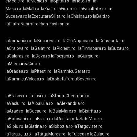
eMedic.ro
laMedic.ro
laSpital.ro
laHotel.ro
la-
Masa.ro
laMall.ro
laZiar.ro
laFirma.ro
laFacultate.ro
la-
Suceava.ro
laExecutareSilita.ro
laChisinau.ro
laBalti.ro
laPiatraNeamt.ro
High-Fashion.ro
laRomania.ro
laBucuresti.ro
laClujNapoca.ro
laConstanta.ro
laCraiova.ro
laGalati.ro
laPloiesti.ro
laTimisoara.ro
laBuzau.ro
laCalarasi.ro
laDeva.ro
laFocsani.ro
laGiurgiu.ro
laMiercureaCiuc.ro
laOradea.ro
laPitesti.ro
laRamnicuSarat.ro
laRamnicuValcea.ro
laDrobetaTurnuSeverin.ro
laBrasov.ro
la-Iasi.ro
laSfantuGheorghe.ro
laVaslui.ro
laAlbaIulia.ro
laAlexandria.ro
laArad.ro
laBacau.ro
laBaiaMare.ro
laBistrita.ro
laBotosani.ro
laBraila.ro
laResita.ro
laSatuMare.ro
laSibiu.ro
laSlatina.ro
laSlobozia.ro
laTargoviste.ro
laTarguJiu.ro
laTarguMures.ro
laTulcea.ro
laZalau.ro