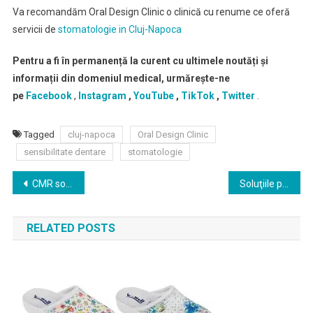
Va recomandăm Oral Design Clinic o clinică cu renume ce oferă
servicii de
stomatologie in Cluj-Napoca
Pentru a fi în permanență la curent cu ultimele noutăți și
informații din domeniul medical, urmărește-ne
pe
Facebook
,
Instagram
,
YouTube
,
TikTok
,
Twitter
.
Tagged
cluj-napoca
Oral Design Clinic
sensibilitate dentare
stomatologie
Navigare
CMR solicită CNAS transparentizarea efectivă și imediată a informațiilor de tipul analize, studii, cercetări și alte documente similare care fundamentează deciziile ce au stat la baza redactării CoCa și norme
Soluţiile pentru sănătate se pot găsi doar prin dialog
în
RELATED POSTS
articole