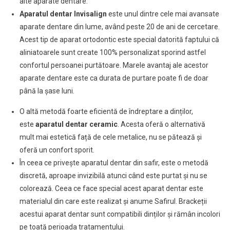
alte aparate dentare.
Aparatul dentar Invisalign
este unul dintre cele mai avansate
aparate dentare din lume, având peste 20 de ani de cercetare.
Acest tip de aparat ortodontic este special datorită faptului că
aliniatoarele sunt create 100% personalizat sporind astfel
confortul persoanei purtătoare. Marele avantaj ale acestor
aparate dentare este ca durata de purtare poate fi de doar
până la șase luni.
O altă metodă foarte eficientă de îndreptare a dinților,
este
aparatul dentar ceramic
. Acesta oferă o alternativă
mult mai estetică față de cele metalice, nu se pătează și
oferă un confort sporit.
În ceea ce privește aparatul dentar din safir, este o metodă
discretă, aproape invizibilă atunci când este purtat și nu se
colorează. Ceea ce face special acest aparat dentar este
materialul din care este realizat și anume Safirul. Brackeții
acestui aparat dentar sunt compatibili dinților și rămân incolori
pe toată perioada tratamentului.