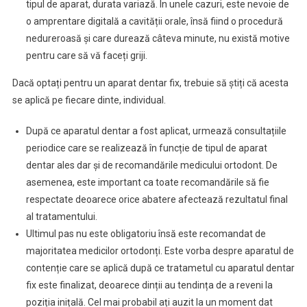
tipul de aparat, durata variază. În unele cazuri, este nevoie de
o amprentare digitală a cavității orale, însă fiind o procedură
nedureroasă și care durează câteva minute, nu există motive
pentru care să vă faceți griji.
Dacă optați pentru un aparat dentar fix, trebuie să știți că acesta
se aplică pe fiecare dinte, individual.
După ce aparatul dentar a fost aplicat, urmează consultațiile
periodice care se realizează în funcție de tipul de aparat
dentar ales dar și de recomandările medicului ortodont. De
asemenea, este important ca toate recomandările să fie
respectate deoarece orice abatere afectează rezultatul final
al tratamentului.
Ultimul pas nu este obligatoriu însă este recomandat de
majoritatea medicilor ortodonți. Este vorba despre aparatul de
contenție care se aplică după ce tratametul cu aparatul dentar
fix este finalizat, deoarece dinții au tendința de a reveni la
poziția inițală. Cel mai probabil ați auzit la un moment dat