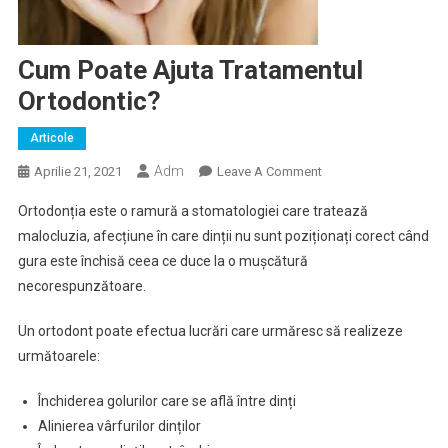
Cum Poate Ajuta Tratamentul
Ortodontic?
Articole
Adm
On
Aprilie 21, 2021
Leave A Comment
Cum
Ortodonția este o ramură a stomatologiei care tratează
Poate
malocluzia, afecțiune în care dinții nu sunt poziționați corect când
Ajuta
gura este închisă ceea ce duce la o mușcătură
Tratamentul
necorespunzătoare.
Ortodontic?
Un ortodont poate efectua lucrări care urmăresc să realizeze
următoarele:
Închiderea golurilor care se află între dinți
Alinierea vârfurilor dinților