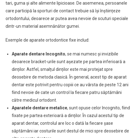
tari, guma și alte alimente lipicioase. De asemenea, persoanele
care participă la sporturi de contact trebuie să își înștiințeze
ortodontului, deoarece ar putea avea nevoie de scuturi speciale
dintr-un material asemnănător gumei.
Exemple de aparate ortodontice fixe includ:
Aparate dentare Incognito
, se mai numesc și invizibile
deoarece bracket-urile sunt așezate pe partea inferioară a
dinților. Astfel, smalțul dinților este mai protejat spre
deosebire de metoda clasică. În general, acest tip de aparat
dentar este potrivit pentru copiii ce au vârsta de peste 12 ani
fiind nevoie de cate un control la fiecare patru săptămâni
către medicul ortodont.
Aparatele dentare metalice
, sunt opuse celor Incognito, fiind
fixate pe partea exterioară a dinților. În cazul acestul tip de
aparat dentar, controlul are loc o dată la fiecare șase
săptămâni iar costurile sunt destul de mici spre deosebire de