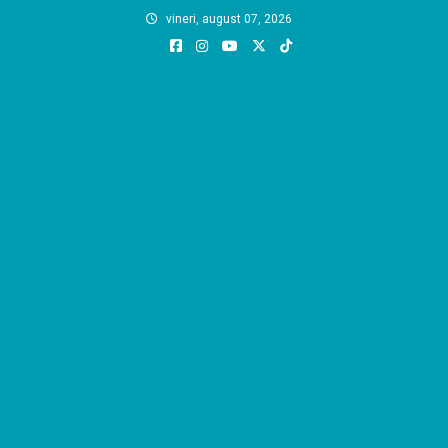
Skip
vineri, august 07, 2026
to
content