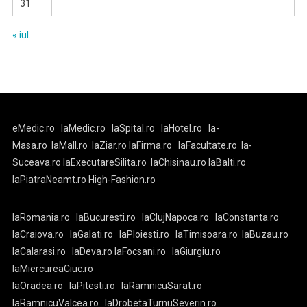
31
« iul.
eMedic.ro
laMedic.ro
laSpital.ro
laHotel.ro
la-
Masa.ro
laMall.ro
laZiar.ro
laFirma.ro
laFacultate.ro
la-
Suceava.ro
laExecutareSilita.ro
laChisinau.ro
laBalti.ro
laPiatraNeamt.ro
High-Fashion.ro
laRomania.ro
laBucuresti.ro
laClujNapoca.ro
laConstanta.ro
laCraiova.ro
laGalati.ro
laPloiesti.ro
laTimisoara.ro
laBuzau.ro
laCalarasi.ro
laDeva.ro
laFocsani.ro
laGiurgiu.ro
laMiercureaCiuc.ro
laOradea.ro
laPitesti.ro
laRamnicuSarat.ro
laRamnicuValcea.ro
laDrobetaTurnuSeverin.ro