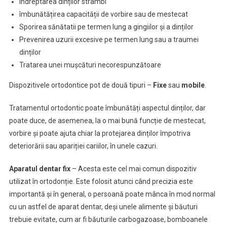
Îndreptarea dinților strâmbi
îmbunătățirea capacității de vorbire sau de mestecat
Sporirea sănătatii pe termen lung a gingiilor și a dinților
Prevenirea uzurii excesive pe termen lung sau a traumei
dinților
Tratarea unei mușcături necorespunzătoare
Dispozitivele ortodontice pot de două tipuri –
Fixe
sau
mobile
.
Tratamentul ortodontic poate îmbunătăți aspectul dinților, dar
poate duce, de asemenea, la o mai bună funcție de mestecat,
vorbire și poate ajuta chiar la protejarea dinților împotriva
deteriorării sau apariției cariilor, în unele cazuri.
Aparatul dentar fix
– Acesta este cel mai comun dispozitiv
utilizat în ortodonție. Este folosit atunci când precizia este
importantă și în general, o persoană poate mânca în mod normal
cu un astfel de aparat dentar, deși unele alimente și băuturi
trebuie evitate, cum ar fi băuturile carbogazoase, bomboanele