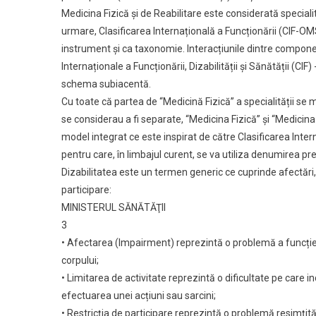
REABILITAR
Medicina Fizică și de Reabilitare este considerată speciali
urmare, Clasificarea Internațională a Funcționării (CIF-OMS
instrument și ca taxonomie. Interacțiunile dintre compone
Internaționale a Funcționării, Dizabilității și Sănătății (C
schema subiacentă.
Cu toate că partea de “Medicină Fizică” a specialității se 
se considerau a fi separate, “Medicina Fizică” și “Medicina
model integrat ce este inspirat de către Clasificarea Intern
pentru care, în limbajul curent, se va utiliza denumirea pr
Dizabilitatea este un termen generic ce cuprinde afectări, li
participare:
MINISTERUL SĂNĂTĂŢII
3
• Afectarea (Impairment) reprezintă o problemă a funcției
corpului;
• Limitarea de activitate reprezintă o dificultate pe care ind
efectuarea unei acțiuni sau sarcini;
• Restricția de participare reprezintă o problemă resimțită 