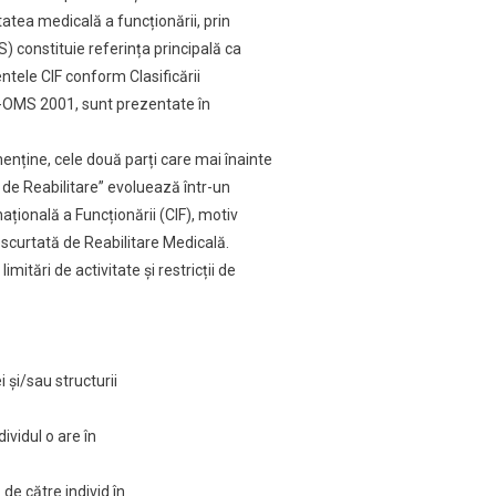
E
tatea medicală a funcționării, prin
) constituie referința principală ca
ntele CIF conform Clasificării
IF) -OMS 2001, sunt prezentate în
menține, cele două parți care mai înainte
 de Reabilitare” evoluează într-un
ațională a Funcționării (CIF), motiv
escurtată de Reabilitare Medicală.
mitări de activitate și restricții de
 și/sau structurii
ividul o are în
de către individ în