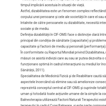
timpul implicării acestuia în situații de viață.
Astfel, dizabilitatea este un fenomen complex reflectând i
corpului unei persoane și cele ale societății în care el sau e
întalnite de către persoanele cu dizabilitate, necesită inte
sociale și de mediu.
Definiția dizabilității în CIF-OMS face o distincție clară în
principal din condiția de sănătate (capacitate) și probleme
capacitate și factorii de mediu și personali (performanța)
În conformitate cu Raportul Mondial privind Dizabilitatea, 
măsuri ce asistă indivizii care au sau ar putea dezvolta o 
funcționare optimă în cadrul interacțiunii cu mediul lor î
Sănătății, 2011).
Specialitatea de Medicină Fizică și de Reabilitare caută 
aspectele încercând să elimine sau să amelioreze consecin
reprezintă conceptul central al CIF-OMS și cuprinde totalita
uman și totodată toate acțiunile umane de la simple la c
Balneoterapia utilizează Factorii Naturali Terapeutici exis
terapeutic în cadrul Curei Balneare, și este parte compone