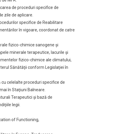
st de MFR.
icarea de proceduri specifice de
e zile de aplicare.
ocedurilor specifice de Reabilitare
entărilor în vigoare, coordonat de catre
rale fizico-chimice sanogene și
apele minerale terapeutice, lacurile şi
mentelor fizico-chimice ale climatului,
sterul Sănătăţii conform Legislaţiei în
ă cu celelalte proceduri specifice de
mai în Staţiuni Balneare.
turali Terapeutici şi bază de
ţiile legii.
cation of Functioning,