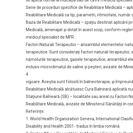
se aplică numai la indicaţia sau de către medicul speciali
Serie de proceduri specifice de Reabilitare Medicală – apl
Reabilitare Medicală ca tip, parametri, ritmicitate, număr d
Baza de Reabilitare Medicală – spaţiu destinat aplicării pr
Medicală, amenajat şi dotat în acest scop, conform reglem
medicul specialist de MFR.
Factori Naturali Terapeutici – ansamblul elementelor natu
terapeutice. Sunt consideraţi factori naturali terapeutici: 
nămolurile terapeutice, gazele terapeutice, ansamblul ele
inclusiv microclimatul de saline şi peşteri, avizate de Mini
4
vigoare. Aceştia sunt folositi în balneoterapie, şi împreun
Reabilitare Medicală alcătuiesc Cura Balneară aplicată nu
Staţiune Balneară (SB) – localitate sau areal cu Factori Na
Reabilitare Medicală, avizate de Ministerul Sănătăţii în condi
Referințe:
1. World Health Organization Geneva, International Clasifi
Disability and Health 2001- tradus în limba română