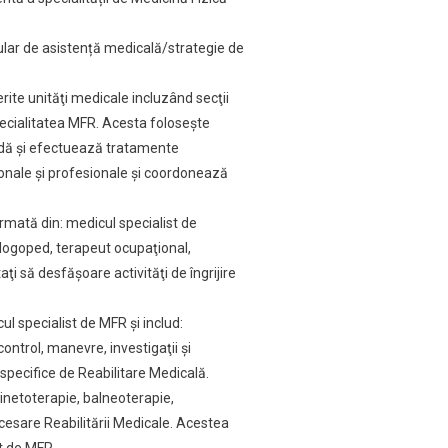
cular de asistență medicală/strategie de
erite unităţi medicale incluzând secţii
specialitatea MFR. Acesta foloseşte
ndă şi efectuează tratamente
onale şi profesionale şi coordonează
rmată din: medicul specialist de
, logoped, terapeut ocupaţional,
taţi să desfăşoare activităţi de îngrijire
l specialist de MFR şi includ:
control, manevre, investigaţii şi
specifice de Reabilitare Medicală.
kinetoterapie, balneoterapie,
cesare Reabilitării Medicale. Acestea