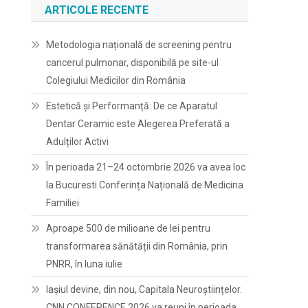
ARTICOLE RECENTE
Metodologia națională de screening pentru
cancerul pulmonar, disponibilă pe site-ul
Colegiului Medicilor din România
Estetică și Performanță: De ce Aparatul
Dentar Ceramic este Alegerea Preferată a
Adulților Activi
În perioada 21–24 octombrie 2026 va avea loc
la Bucuresti Conferința Națională de Medicina
Familiei
Aproape 500 de milioane de lei pentru
transformarea sănătății din România, prin
PNRR, în luna iulie
Iașiul devine, din nou, Capitala Neuroștiințelor.
CNN CONFERENCE 2026 va reuni în perioada