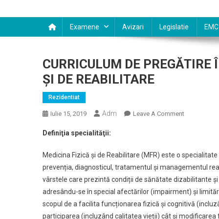
Examene
Avizari
Legislatie
EMC
CURRICULUM DE PREGĂTIRE Î
ŞI DE REABILITARE
Rezidentiat
Adm
On
Iulie 15, 2019
Leave A Comment
CURRICULU
Definiţia specialităţii:
DE
PREGĂTIRE
Medicina Fizică și de Reabilitare (MFR) este o specialitat
ÎN
prevenția, diagnosticul, tratamentul și managementul reab
SPECIALITA
vârstele care prezintă condiții de sănătate dizabilitante ș
MEDICINĂ
adresându-se în special afectărilor (impairment) și limităr
FIZICĂ
ŞI
scopul de a facilita funcționarea fizică și cognitivă (inc
DE
participarea (incluzând calitatea vieții) cât și modificarea 