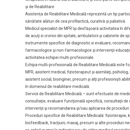
și de Reabilitare.
Asistența de Reabilitare Medicală reprezintă un tip parti
sănătate alături de cea profilactică, curativă și paliativă.
Medicul specialist de MFR îşi desfăşoară activitatea în dif
de acuţi si cronici din spitale, ambulatorii şi cabinete de 
instrumente specifice de diagnostic si evaluare, recoma
farmacologice şi non-farmacologice şi intervenţii educaţi
activitatea echipei multi-profesionale.
Echipa multi-profesională de Reabilitare Medicală este fo
MFR, asistent medical, fizioterapeut şi asimilaţi, psiholog
asistent social, bioinginer, precum şi alţi profesionişti abili
în domeniul de reabilitare medicală.
Servicii de Reabilitare Medicală – sunt efectuate de medicu
consultaţie, evaluare funcţională specifică, consultaţii de 
intervenţii şi recomandarea şi/sau aplicarea de proceduri 
Proceduri specifice de Reabilitare Medicală: fizioterapie, 
biofeedback, tracţiuni, masaj, precum şi alte proceduri ne