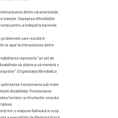
nteracțiunea dintre caracteristicile
a traiește. Depășirea dificultăților
rvenții pentru a îndepărta barierele
tre problemele care rezultă în
le ce apar la interacțiunea dintre
.
reabilitarea reprezintă “un set de
dizabilitate să obțina și să mențină o
nconjurător” (Organizația Mondială a
să optimizeze funcționarea sub toate
țele dizabilității. Funcționarea
tea funcțiior și structurilor corpului
omplexe.
tenți într-o stațiune Balneară în scop
ntă a specialității de Medicină Fizică