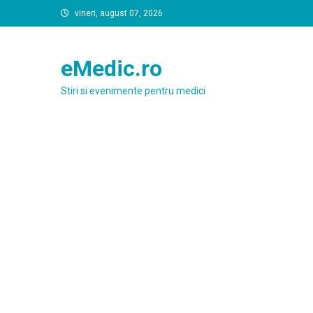
Skip
vineri, august 07, 2026
to
content
eMedic.ro
Stiri si evenimente pentru medici