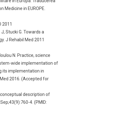
bilitare în Europa. Traducerea
ion Medicine in EUROPE.
HO 2011
 J, Stucki G. Towards a
egy. J Rehabil Med 2011
doulou N. Practice, science
system-wide implementation of
ng its implementation in
il Med 2016. (Accepted for
 conceptual description of
 Sep;43(9):760-4. (PMID: