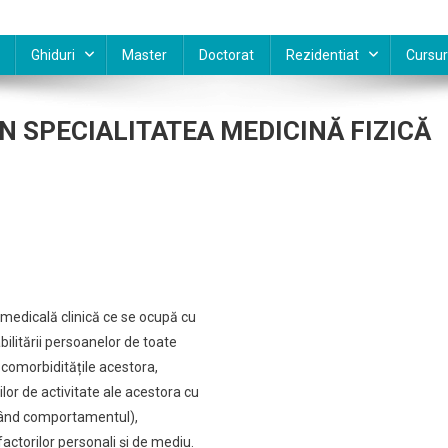
Ghiduri
Master
Doctorat
Rezidentiat
Cursur
N SPECIALITATEA MEDICINĂ FIZICĂ
M
e medicală clinică ce se ocupă cu
ilitării persoanelor de toate
TEA
i comorbiditățile acestora,
ilor de activitate ale acestora cu
luzând comportamentul),
factorilor personali și de mediu.