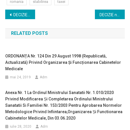
romania
stabilirea
taxei
Navigare
DECIZIE nr. 21 din 28 iulie 2017 pentru modificarea si completarea Deciziei Consiliului national al Colegiului Medicilor din Romania nr. 16/2016 privind eliberarea certificatului de membru al Colegiului Medicilor din Romania
DECIZIE nr. 22 din 16 decembrie 2016 pentru modificarea Deciziei Consiliului Național al Colegiului Medicilor din România nr. 5/2008 privind stabilirea cuantumului cotizației de membru al Colegiului Medicilor din România
în
RELATED POSTS
articole
ORDONANȚA Nr. 124 Din 29 August 1998 (republicată,
Actualizată) Privind Organizarea Și Funcționarea Cabinetelor
Medicale
mai 24, 2019
Adm
Anexa Nr. 1 La Ordinul Ministrului Sanatatii Nr. 1.010/2020
Privind Modificarea Și Completarea Ordinului Ministrului
Sanatatii Si Familiei Nr. 153/2003 Pentru Aprobarea Normelor
Metodologice Privind Infiintarea,organizarea Și Functionarea
Cabinetelor Medicale, Din 03.06.2020
iulie 28, 2020
Adm