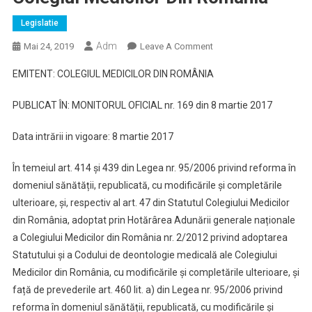
Legislatie
Adm
On
Mai 24, 2019
Leave A Comment
DECIZIE
EMITENT: COLEGIUL MEDICILOR DIN ROMÂNIA
Nr.
4
PUBLICAT ÎN: MONITORUL OFICIAL nr. 169 din 8 martie 2017
Din
24
Data intrării in vigoare: 8 martie 2017
Februarie
2017
În temeiul art. 414 și 439 din Legea nr. 95/2006 privind reforma în
Privind
domeniul sănătății, republicată, cu modificările și completările
Stabilirea
ulterioare, și, respectiv al art. 47 din Statutul Colegiului Medicilor
Cuantumului
din România, adoptat prin Hotărârea Adunării generale naționale
Taxei
a Colegiului Medicilor din România nr. 2/2012 privind adoptarea
De
Înscriere
Statutului și a Codului de deontologie medicală ale Colegiului
În
Medicilor din România, cu modificările și completările ulterioare, și
Colegiul
față de prevederile art. 460 lit. a) din Legea nr. 95/2006 privind
Medicilor
reforma în domeniul sănătății, republicată, cu modificările și