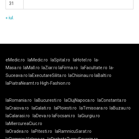
31
« iul.
eMedic.ro
laMedic.ro
laSpital.ro
laHotel.ro
la-
Masa.ro
laMall.ro
laZiar.ro
laFirma.ro
laFacultate.ro
la-
Suceava.ro
laExecutareSilita.ro
laChisinau.ro
laBalti.ro
laPiatraNeamt.ro
High-Fashion.ro
laRomania.ro
laBucuresti.ro
laClujNapoca.ro
laConstanta.ro
laCraiova.ro
laGalati.ro
laPloiesti.ro
laTimisoara.ro
laBuzau.ro
laCalarasi.ro
laDeva.ro
laFocsani.ro
laGiurgiu.ro
laMiercureaCiuc.ro
laOradea.ro
laPitesti.ro
laRamnicuSarat.ro