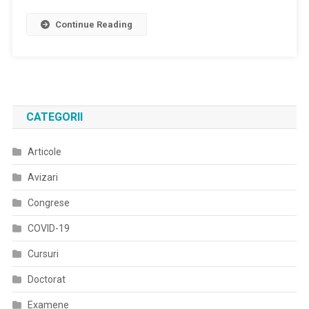
DECIZIE
Continue Reading
Nr.
4
Din
24
Februarie
2017
CATEGORII
Privind
Stabilirea
Articole
Cuantumului
Taxei
Avizari
De
Înscriere
Congrese
În
COVID-19
Colegiul
Medicilor
Cursuri
Din
Doctorat
România
Examene