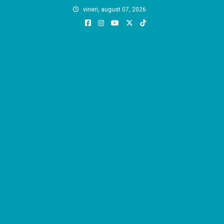
Skip
vineri, august 07, 2026
to
content