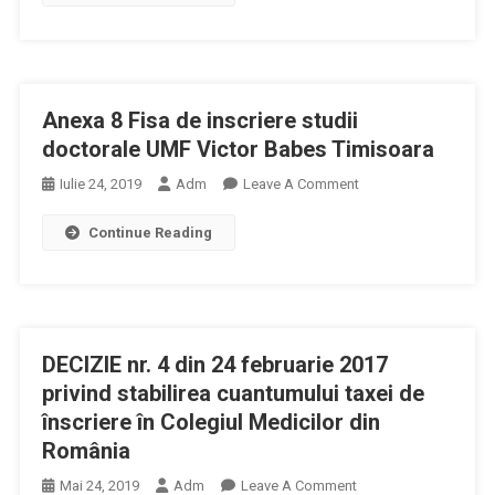
Cere
Modificarea
Condițiilor
De
Anexa 8 Fisa de inscriere studii
Înscriere
La
doctorale UMF Victor Babes Timisoara
Concursul
On
Iulie 24, 2019
Adm
Leave A Comment
Pentru
Anexa
Conducerea
Continue Reading
8
Agenției
Fisa
Medicamentulu
De
Inscriere
Studii
DECIZIE nr. 4 din 24 februarie 2017
Doctorale
UMF
privind stabilirea cuantumului taxei de
Victor
înscriere în Colegiul Medicilor din
Babes
România
Timisoara
On
Mai 24, 2019
Adm
Leave A Comment