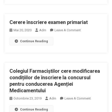
În
Procesul
De
Cerere înscriere examen primariat
Acreditare
A
On
Mai 20, 2020
Adm
Leave A Comment
Unităților
Cerere
Sanitare
Continue Reading
Înscriere
Din
Examen
Ambulatoriu
Primariat
A
Fost
Prelungit
Colegiul Farmaciștilor cere modificarea
Până
condițiilor de înscriere la concursul
Pe
pentru conducerea Agenției
14
Medicamentului
Iunie
On
Octombrie 23, 2019
Adm
Leave A Comment
Colegiul
Continue Reading
Farmaciștilor