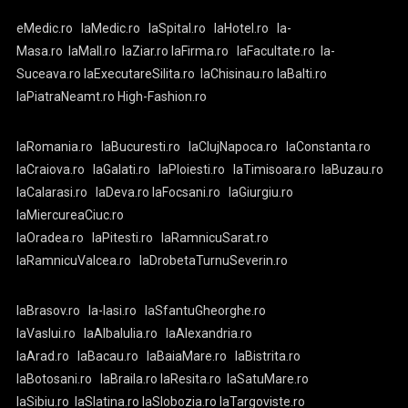
eMedic.ro
laMedic.ro
laSpital.ro
laHotel.ro
la-
Masa.ro
laMall.ro
laZiar.ro
laFirma.ro
laFacultate.ro
la-
Suceava.ro
laExecutareSilita.ro
laChisinau.ro
laBalti.ro
laPiatraNeamt.ro
High-Fashion.ro
laRomania.ro
laBucuresti.ro
laClujNapoca.ro
laConstanta.ro
laCraiova.ro
laGalati.ro
laPloiesti.ro
laTimisoara.ro
laBuzau.ro
laCalarasi.ro
laDeva.ro
laFocsani.ro
laGiurgiu.ro
laMiercureaCiuc.ro
laOradea.ro
laPitesti.ro
laRamnicuSarat.ro
laRamnicuValcea.ro
laDrobetaTurnuSeverin.ro
laBrasov.ro
la-Iasi.ro
laSfantuGheorghe.ro
laVaslui.ro
laAlbaIulia.ro
laAlexandria.ro
laArad.ro
laBacau.ro
laBaiaMare.ro
laBistrita.ro
laBotosani.ro
laBraila.ro
laResita.ro
laSatuMare.ro
laSibiu.ro
laSlatina.ro
laSlobozia.ro
laTargoviste.ro