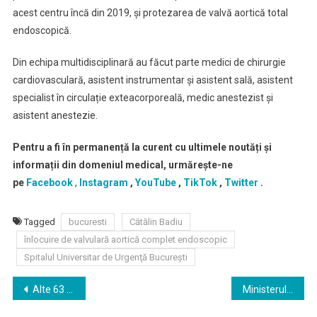
acest centru încă din 2019, și protezarea de valvă aortică total
endoscopică.
Din echipa multidisciplinară au făcut parte medici de chirurgie
cardiovasculară, asistent instrumentar și asistent sală, asistent
specialist în circulație exteacorporeală, medic anestezist și
asistent anestezie.
Pentru a fi în permanență la curent cu ultimele noutăți și
informații din domeniul medical, urmărește-ne
pe
Facebook
,
Instagram
,
YouTube
,
TikTok
,
Twitter
.
Tagged
bucuresti
Cătălin Badiu
înlocuire de valvulară aortică complet endoscopic
Spitalul Universitar de Urgenţă Bucureşti
Navigare
Alte 63 de cabinete medicale din București vor fi scoase la licitație cu strigare
Ministerul Sănătății anunță primele avize de oportunitate din programul de 13 miliarde de lei pentru dezvoltarea infrastructurii medicale