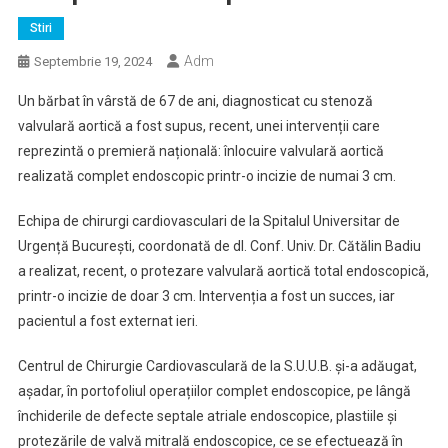
Stiri
Adm
Septembrie 19, 2024
Un bărbat în vârstă de 67 de ani, diagnosticat cu stenoză
valvulară aortică a fost supus, recent, unei intervenții care
reprezintă o premieră națională: înlocuire valvulară aortică
realizată complet endoscopic printr-o incizie de numai 3 cm.
Echipa de chirurgi cardiovasculari de la Spitalul Universitar de
Urgență București, coordonată de dl. Conf. Univ.
Dr. Cătălin Badiu
a realizat, recent, o protezare valvulară aortică total endoscopică,
printr-o incizie de doar 3 cm. Intervenția a fost un succes, iar
pacientul a fost externat ieri.
Centrul de Chirurgie Cardiovasculară de la S.U.U.B. și-a adăugat,
așadar, în portofoliul operațiilor complet endoscopice, pe lângă
închiderile de defecte septale atriale endoscopice, plastiile și
protezările de valvă mitrală endoscopice, ce se efectuează în