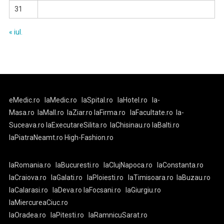
31
« iul.
eMedic.ro
laMedic.ro
laSpital.ro
laHotel.ro
la-
Masa.ro
laMall.ro
laZiar.ro
laFirma.ro
laFacultate.ro
la-
Suceava.ro
laExecutareSilita.ro
laChisinau.ro
laBalti.ro
laPiatraNeamt.ro
High-Fashion.ro
laRomania.ro
laBucuresti.ro
laClujNapoca.ro
laConstanta.ro
laCraiova.ro
laGalati.ro
laPloiesti.ro
laTimisoara.ro
laBuzau.ro
laCalarasi.ro
laDeva.ro
laFocsani.ro
laGiurgiu.ro
laMiercureaCiuc.ro
laOradea.ro
laPitesti.ro
laRamnicuSarat.ro