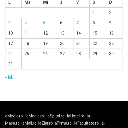
L
Ma
Mi
J
V
S
D
1
2
3
4
5
6
7
8
9
10
11
12
13
14
15
16
17
18
19
20
21
22
23
24
25
26
27
28
29
30
31
« iul.
eMedic.ro
laMedic.ro
laSpital.ro
laHotel.ro
la-
Masa.ro
laMall.ro
laZiar.ro
laFirma.ro
laFacultate.ro
la-