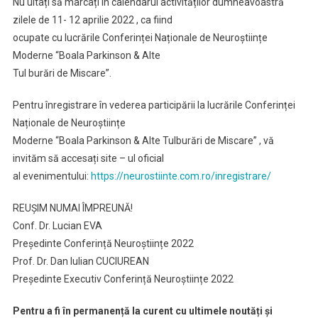
Nu uitați să marcați în calendarul activităților dumneavoastră
zilele de 11- 12 aprilie 2022 , ca fiind
ocupate cu lucrările Conferinței Naționale de Neuroștiințe
Moderne “Boala Parkinson & Alte
Tul burări de Miscare”.
Pentru înregistrare în vederea participării la lucrările Conferinței
Naționale de Neuroștiințe
Moderne “Boala Parkinson & Alte Tulburări de Miscare” , vă
invităm să accesați site – ul oficial
al evenimentului:
https://neurostiinte.com.ro/inregistrare/
REUȘIM NUMAI ÎMPREUNĂ!
Conf. Dr. Lucian EVA
Președinte Conferință Neuroștiințe 2022
Prof. Dr. Dan Iulian CUCIUREAN
Președinte Executiv Conferință Neuroștiințe 2022
Pentru a fi în permanență la curent cu ultimele noutăți și