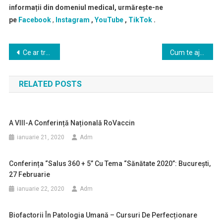
informații din domeniul medical, urmărește-ne
pe
Facebook
,
Instagram
,
YouTube
,
TikTok
.
Navigare
Ce ar trebui sa stii despre implanturile dentare
Cum te ajuta un hepatoprotector in afectiunea hepatica indusa de medicamente
în
RELATED POSTS
articole
A VIII-A Conferință Națională RoVaccin
ianuarie 21, 2020
Adm
Conferința “Salus 360 + 5” Cu Tema “Sănătate 2020”: București,
27 Februarie
ianuarie 22, 2020
Adm
Biofactorii În Patologia Umană – Cursuri De Perfecționare