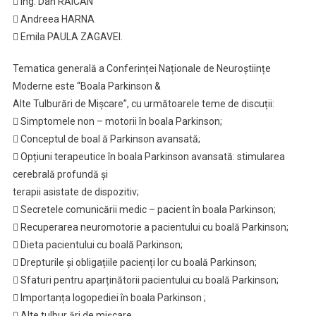
 Ing. Dan RAICAN
 Andreea HARNA
 Emila PAULA ZAGAVEI.
Tematica generală a Conferinței Naționale de Neuroștiințe
Moderne este “Boala Parkinson &
Alte Tulburări de Mișcare”, cu următoarele teme de discuții:
 Simptomele non – motorii în boala Parkinson;
 Conceptul de boal ă Parkinson avansată;
 Opțiuni terapeutice în boala Parkinson avansată: stimularea
cerebrală profundă și
terapii asistate de dispozitiv;
 Secretele comunicării medic – pacient în boala Parkinson;
 Recuperarea neuromotorie a pacientului cu boală Parkinson;
 Dieta pacientului cu boală Parkinson;
 Drepturile și obligațiile pacienți lor cu boală Parkinson;
 Sfaturi pentru aparținătorii pacientului cu boală Parkinson;
 Importanța logopediei în boala Parkinson ;
 Alte tulbur ări de mișcare.​