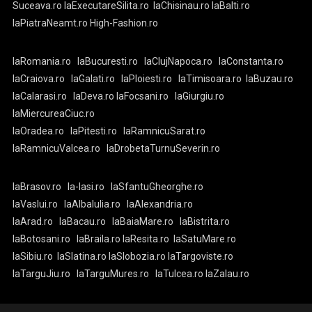
Suceava.ro
laExecutareSilita.ro
laChisinau.ro
laBalti.ro
laPiatraNeamt.ro
High-Fashion.ro
laRomania.ro
laBucuresti.ro
laClujNapoca.ro
laConstanta.ro
laCraiova.ro
laGalati.ro
laPloiesti.ro
laTimisoara.ro
laBuzau.ro
laCalarasi.ro
laDeva.ro
laFocsani.ro
laGiurgiu.ro
laMiercureaCiuc.ro
laOradea.ro
laPitesti.ro
laRamnicuSarat.ro
laRamnicuValcea.ro
laDrobetaTurnuSeverin.ro
laBrasov.ro
la-Iasi.ro
laSfantuGheorghe.ro
laVaslui.ro
laAlbaIulia.ro
laAlexandria.ro
laArad.ro
laBacau.ro
laBaiaMare.ro
laBistrita.ro
laBotosani.ro
laBraila.ro
laResita.ro
laSatuMare.ro
laSibiu.ro
laSlatina.ro
laSlobozia.ro
laTargoviste.ro
laTarguJiu.ro
laTarguMures.ro
laTulcea.ro
laZalau.ro