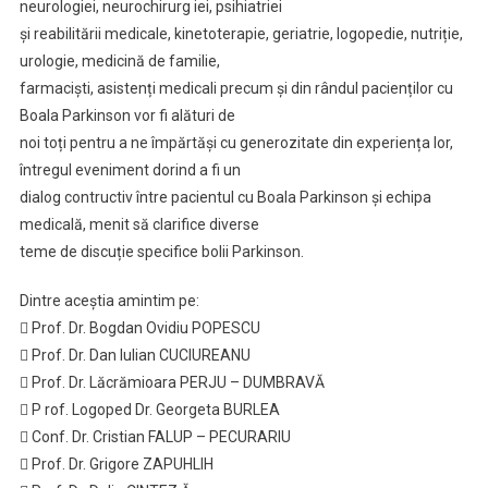
neurologiei, neurochirurg iei, psihiatriei
și reabilitării medicale, kinetoterapie, geriatrie, logopedie, nutriție,
urologie, medicină de familie,
farmaciști, asistenți medicali precum și din rândul pacienților cu
Boala Parkinson vor fi alături de
noi toți pentru a ne împărtăși cu generozitate din experiența lor,
întregul eveniment dorind a fi un
dialog contructiv între pacientul cu Boala Parkinson și echipa
medicală, menit să clarifice diverse
teme de discuție specifice bolii Parkinson.
Dintre aceștia amintim pe:
 Prof. Dr. Bogdan Ovidiu POPESCU
 Prof. Dr. Dan Iulian CUCIUREANU
 Prof. Dr. Lăcrămioara PERJU – DUMBRAVĂ
 P rof. Logoped Dr. Georgeta BURLEA
 Conf. Dr. Cristian FALUP – PECURARIU
 Prof. Dr. Grigore ZAPUHLIH