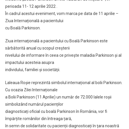
perioada 11- 12 aprilie 2022 .
În cadrul acestui eveniment, vom marca pe data de 11 aprilie –
Ziua Internațională a pacientului
cu Boală Parkinson.
Ziua internaţională a pacientului cu Boală Parkinson este
sărbătorită anual cu scopul creşterii
nivelului de informare în ceea ce priveşte maladia Parkinson şi al
impactului acesteia asupra
individului, familiei şi societăţii.
Laleaua Roșie reprezintă simbolul internațional al bolii Parkinson.
Cu ocazia Zilei Internaționale
a Bolii Parkinson (11 Aprilie) un număr de 72.000 lalele roșii
simbolizând numărul pacienților
diagnosticați oficial cu boală Parkinson în România, vor fi
împărțite românilor din întreaga țară,
în semn de solidaritate cu pacienții diagnosticați în ţara noastră