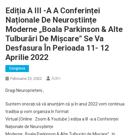
Ediția A III -a A Conferinței
Naționale De Neuroștiințe
Moderne „Boala Parkinson & Alte
Tulburări De Mișcare” Se Va
Desfasura În Perioada 11- 12
Aprilie 2022
Congrese
Adm
Februarie 23, 2022
Dragi Neuroprieteni ,
Suntem onorați să vă anunțăm că și în anul 2022 vom continua
tradiția și vom organiza în format
Virtual (Online : Zoom & Youtube ) ediția a III -a a Conferinței
Naționale de Neuroștiințe
Moderne „Boala Parkinson & Alte Tulburări de Mișcare” , în