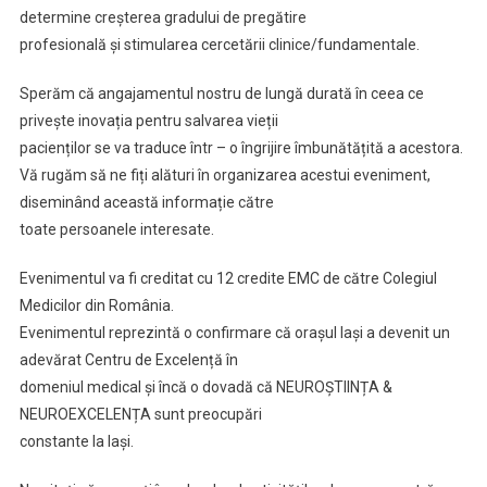
determine creșterea gradului de pregătire
profesională și stimularea cercetării clinice/fundamentale.
Sperăm că angajamentul nostru de lungă durată în ceea ce
privește inovația pentru salvarea vieții
pacienților se va traduce într – o îngrijire îmbunătățită a acestora.
Vă rugăm să ne fiți alături în organizarea acestui eveniment,
diseminând această informație către
toate persoanele interesate.
Evenimentul va fi creditat cu 12 credite EMC de către Colegiul
Medicilor din România.
Evenimentul reprezintă o confirmare că orașul Iași a devenit un
adevărat Centru de Excelență în
domeniul medical și încă o dovadă că NEUROȘTIINȚA &
NEUROEXCELENȚA sunt preocupări
constante la Iași.