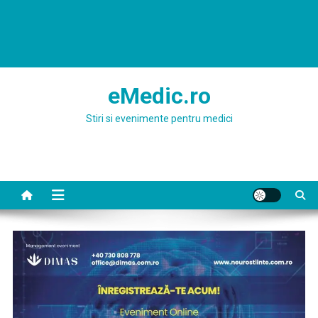
eMedic.ro
Stiri si evenimente pentru medici