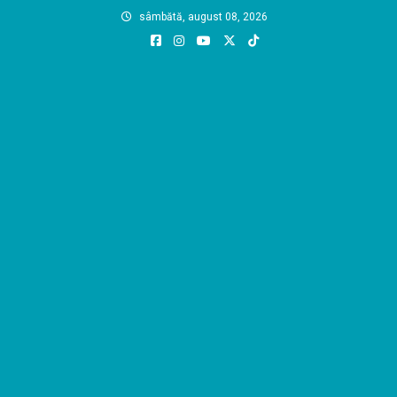
Skip
sâmbătă, august 08, 2026
to
content