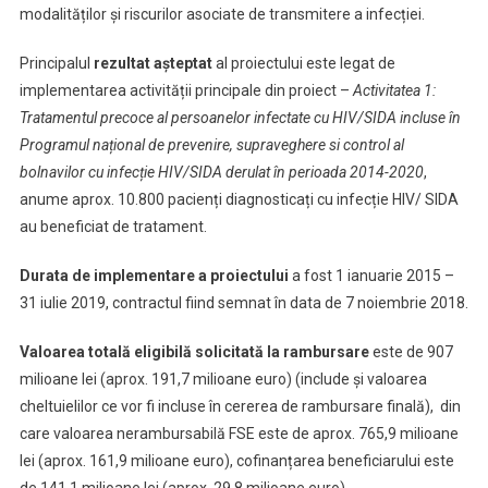
modalităților şi riscurilor asociate de transmitere a infecției.
Principalul
rezultat așteptat
al proiectului este legat de
implementarea activității principale din proiect –
Activitatea 1:
Tratamentul precoce al persoanelor infectate cu HIV/SIDA incluse în
Programul național de prevenire, supraveghere si control al
bolnavilor cu infecție HIV/SIDA derulat în perioada 2014-2020
,
anume aprox. 10.800 pacienți diagnosticați cu infecție HIV/ SIDA
au beneficiat de tratament.
Durata de implementare a proiectului
a fost 1 ianuarie 2015 –
31 iulie 2019, contractul fiind semnat în data de 7 noiembrie 2018.
Valoarea totală eligibilă solicitată la rambursare
este de 907
milioane lei (aprox. 191,7 milioane euro) (include şi valoarea
cheltuielilor ce vor fi incluse în cererea de rambursare finală), din
care valoarea nerambursabilă FSE este de aprox. 765,9 milioane
lei (aprox. 161,9 milioane euro), cofinanțarea beneficiarului este