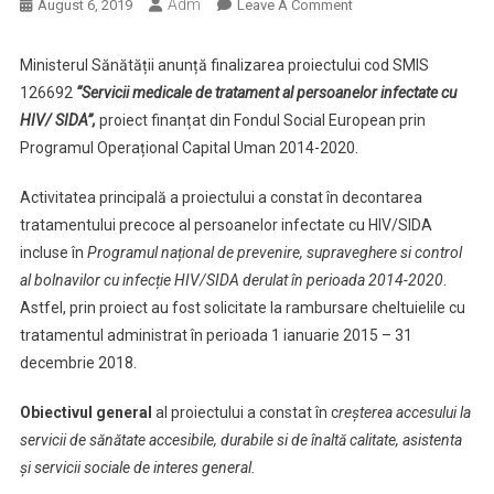
Adm
On
August 6, 2019
Leave A Comment
Finalizare
Proiect
Ministerul Sănătății anunță finalizarea proiectului cod SMIS
POCU/475/4.9/126692
126692
“Servicii medicale de tratament al persoanelor infectate cu
HIV/ SIDA”,
proiect finanțat din Fondul Social European prin
Programul Operațional Capital Uman 2014-2020.
Activitatea principală a proiectului a constat în decontarea
tratamentului precoce al persoanelor infectate cu HIV/SIDA
incluse în
Programul național de prevenire, supraveghere si control
al bolnavilor cu infecție HIV/SIDA derulat în perioada 2014-2020
.
Astfel, prin proiect au fost solicitate la rambursare cheltuielile cu
tratamentul administrat în perioada 1 ianuarie 2015 – 31
decembrie 2018.
Obiectivul general
al proiectului a constat în c
reșterea accesului la
servicii de sănătate accesibile, durabile si de înaltă calitate, asistenta
şi servicii sociale de interes general.