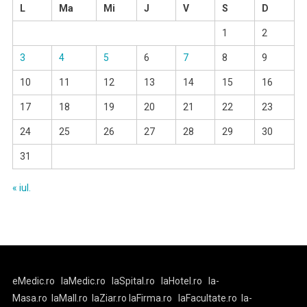
L
Ma
Mi
J
V
S
D
1
2
3
4
5
6
7
8
9
10
11
12
13
14
15
16
17
18
19
20
21
22
23
24
25
26
27
28
29
30
31
« iul.
eMedic.ro
laMedic.ro
laSpital.ro
laHotel.ro
la-
Masa.ro
laMall.ro
laZiar.ro
laFirma.ro
laFacultate.ro
la-