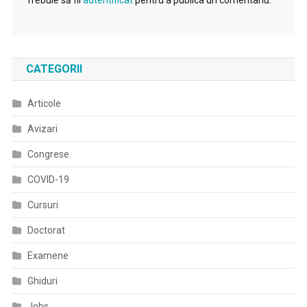
Trebuie să fii
autentificat
pentru a publica un comentariu.
CATEGORII
Articole
Avizari
Congrese
COVID-19
Cursuri
Doctorat
Examene
Ghiduri
Jobs