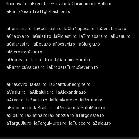
Suceava.ro
laExecutareSilita.ro
laChisinau.ro
laBalti.ro
laPiatraNeamt.ro
High-Fashion.ro
laRomania.ro
laBucuresti.ro
laClujNapoca.ro
laConstanta.ro
laCraiova.ro
laGalati.ro
laPloiesti.ro
laTimisoara.ro
laBuzau.ro
laCalarasi.ro
laDeva.ro
laFocsani.ro
laGiurgiu.ro
laMiercureaCiuc.ro
laOradea.ro
laPitesti.ro
laRamnicuSarat.ro
laRamnicuValcea.ro
laDrobetaTurnuSeverin.ro
laBrasov.ro
la-Iasi.ro
laSfantuGheorghe.ro
laVaslui.ro
laAlbaIulia.ro
laAlexandria.ro
laArad.ro
laBacau.ro
laBaiaMare.ro
laBistrita.ro
laBotosani.ro
laBraila.ro
laResita.ro
laSatuMare.ro
laSibiu.ro
laSlatina.ro
laSlobozia.ro
laTargoviste.ro
laTarguJiu.ro
laTarguMures.ro
laTulcea.ro
laZalau.ro