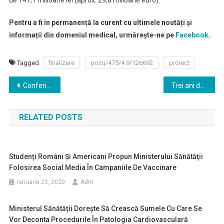
de 141,1 milioane lei (aprox. 29,8 milioane euro).
Pentru a fi în permanență la curent cu ultimele noutăți și
informații din domeniul medical, urmărește-ne pe
Facebook
.
Tagged
finalizare
pocu/475/4.9/126692
proiect
Navigare
Conferința APCI 2019: 18-19 octombrie, Cluj Napoca
Trei ani de la tranzactia DENT ESTET si MedLife
în
RELATED POSTS
articole
Studenţi Români Şi Americani Propun Ministerului Sănătăţii
Folosirea Social Media În Campaniile De Vaccinare
ianuarie 23, 2020
Adm
Ministerul Sănătăţii Doreşte Să Crească Sumele Cu Care Se
Vor Deconta Procedurile În Patologia Cardiovasculară