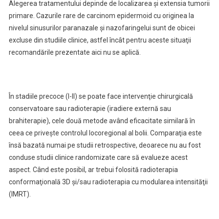
Alegerea tratamentului depinde de localizarea şi extensia tumorii
primare. Cazurile rare de carcinom epidermoid cu originea la
nivelul sinusurilor paranazale şi nazofaringelui sunt de obicei
excluse din studiile clinice, astfel încât pentru aceste situaţii
recomandările prezentate aici nu se aplică.
În stadiile precoce (I-II) se poate face intervenţie chirurgicală
conservatoare sau radioterapie (iradiere externă sau
brahiterapie), cele două metode având eficacitate similară în
ceea ce priveşte controlul locoregional al bolii. Comparaţia este
însă bazată numai pe studii retrospective, deoarece nu au fost
conduse studii clinice randomizate care să evalueze acest
aspect. Când este posibil, ar trebui folosită radioterapia
conformaţională 3D şi/sau radioterapia cu modularea intensităţii
(IMRT).