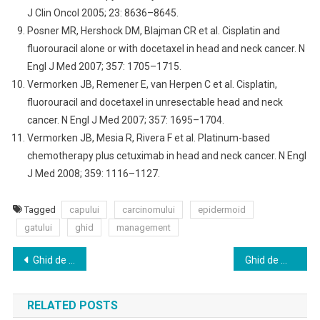
J Clin Oncol 2005; 23: 8636–8645.
Posner MR, Hershock DM, Blajman CR et al. Cisplatin and
fluorouracil alone or with docetaxel in head and neck cancer. N
Engl J Med 2007; 357: 1705–1715.
Vermorken JB, Remener E, van Herpen C et al. Cisplatin,
fluorouracil and docetaxel in unresectable head and neck
cancer. N Engl J Med 2007; 357: 1695–1704.
Vermorken JB, Mesia R, Rivera F et al. Platinum-based
chemotherapy plus cetuximab in head and neck cancer. N Engl
J Med 2008; 359: 1116–1127.
Tagged
capului
carcinomului
epidermoid
gatului
ghid
management
Navigare
Ghid de management al carcinomului endometrial
Ghid de management al carcinomului hepatocelular
în
RELATED POSTS
articole