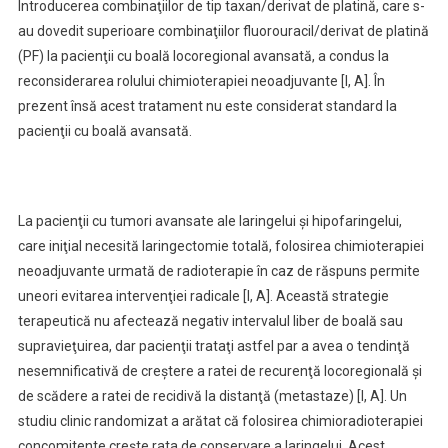
Introducerea combinaţiilor de tip taxan/derivat de platină, care s-
au dovedit superioare combinaţiilor fluorouracil/derivat de platină
(PF) la pacienţii cu boală locoregional avansată, a condus la
reconsiderarea rolului chimioterapiei neoadjuvante [I, A]. În
prezent însă acest tratament nu este considerat standard la
pacienţii cu boală avansată.
La pacienţii cu tumori avansate ale laringelui şi hipofaringelui,
care iniţial necesită laringectomie totală, folosirea chimioterapiei
neoadjuvante urmată de radioterapie în caz de răspuns permite
uneori evitarea intervenţiei radicale [I, A]. Această strategie
terapeutică nu afectează negativ intervalul liber de boală sau
supravieţuirea, dar pacienţii trataţi astfel par a avea o tendinţă
nesemnificativă de creştere a ratei de recurenţă locoregională şi
de scădere a ratei de recidivă la distanţă (metastaze) [I, A]. Un
studiu clinic randomizat a arătat că folosirea chimioradioterapiei
concomitente creşte rata de conservare a laringelui. Acest