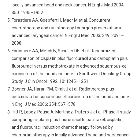
locally advanced head and neck cancer. N Engl J Med 2004;
350: 1945–1952.
Forastiere AA, Goepfert H, Maor M et al. Concurrent
chemotherapy and radiotherapy for organ preservation in
advanced laryngeal cancer. N Engl J Med 2003; 349: 2091–
2098.
Forastiere AA, Metch B, Schuller DE et al. Randomized
comparison of cisplatin plus fluorouracil and carboplatin plus
fluorouracil versus methotrexate in advanced squamous-cell
carcinoma of the head and neck: a Southwest Oncology Group
Study. J Clin Oncol 1992; 10: 1245–1251.
Bonner JA, Harari PM, Giralt J et al. Radiotherapy plus
cetuximab for squamouscell carcinoma of the head and neck.
N Engl J Med 2006; 354: 567–578.
Hitt R, Lopez-Pousa A, Martinez-Trufero J et al. Phase III study
comparing cisplatin plus fluorouracil to paclitaxel, cisplatin,
and fluorouracil induction chemotherapy followed by
chemoradiotherapy in locally advanced head and neck cancer.