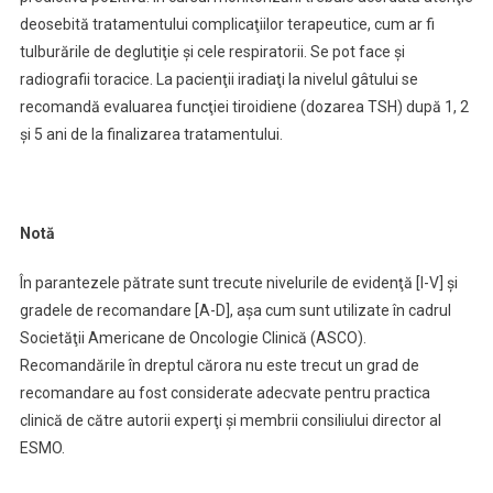
deosebită tratamentului complicaţiilor terapeutice, cum ar fi
tulburările de deglutiţie şi cele respiratorii. Se pot face şi
radiografii toracice. La pacienţii iradiaţi la nivelul gâtului se
recomandă evaluarea funcţiei tiroidiene (dozarea TSH) după 1, 2
şi 5 ani de la finalizarea tratamentului.
Notă
În parantezele pătrate sunt trecute nivelurile de evidenţă [I-V] şi
gradele de recomandare [A-D], aşa cum sunt utilizate în cadrul
Societăţii Americane de Oncologie Clinică (ASCO).
Recomandările în dreptul cărora nu este trecut un grad de
recomandare au fost considerate adecvate pentru practica
clinică de către autorii experţi şi membrii consiliului director al
ESMO.