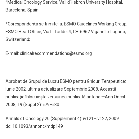
2
Medical Oncology Service, Vall d’Hebron University Hospital,
Barcelona, Spain
*Corespondenţa se trimite la: ESMO Guidelines Working Group,
ESMO Head Office, Via L. Taddei 4, CH-6962 Viganello-Lugano,
Switzerland;
E-mail: clinicalrecommendations@esmo.org
Aprobat de Grupul de Lucru ESMO pentru Ghiduri Terapeutice:
Iunie 2002, ultima actualizare Septembrie 2008. Această
publicaţie înlocuieşte versiunea publicată anterior–Ann Oncol
2008; 19 (Suppl 2): ii79–ii80.
Annals of Oncology 20 (Supplement 4): iv121–iv122, 2009
doi:10.1093/annonc/mdp149