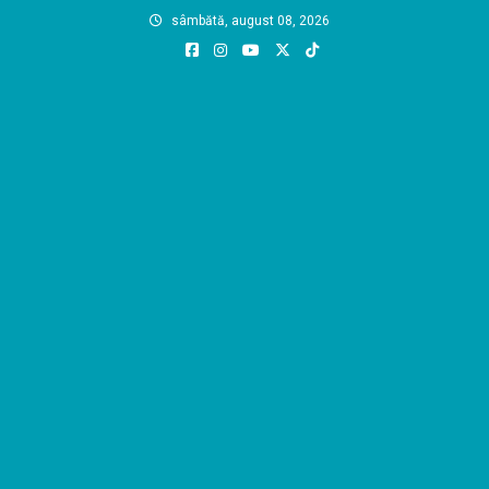
Skip
sâmbătă, august 08, 2026
to
content