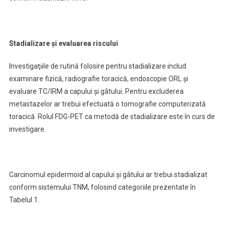
Stadializare şi evaluarea riscului
Investigaţiile de rutină folosire pentru stadializare includ
examinare fizică, radiografie toracică, endoscopie ORL şi
evaluare TC/IRM a capului şi gâtului. Pentru excluderea
metastazelor ar trebui efectuată o tomografie computerizată
toracică. Rolul FDG-PET ca metodă de stadializare este în curs de
investigare.
Carcinomul epidermoid al capului şi gâtului ar trebui stadializat
conform sistemului TNM, folosind categoriile prezentate în
Tabelul 1.