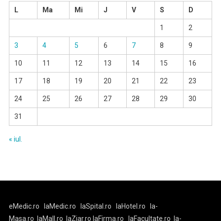
L
Ma
Mi
J
V
S
D
1
2
3
4
5
6
7
8
9
10
11
12
13
14
15
16
17
18
19
20
21
22
23
24
25
26
27
28
29
30
31
« iul.
eMedic.ro
laMedic.ro
laSpital.ro
laHotel.ro
la-
Masa.ro
laMall.ro
laZiar.ro
laFirma.ro
laFacultate.ro
la-