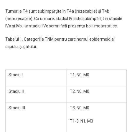
Tumorile T4 sunt subîmpărţite în T4a (rezecabile) şi T4b
(nerezecabile). Ca urmare, stadiul IV este subîmpărţit în stadiile
IVa şi IVb, iar stadiul IVc semnifică prezenţa bolii metastatice.
Tabelul 1. Categoriile TNM pentru carcinomul epidermoid al
capului şi gâtului.
Stadiul I
T1, N0, M0
Stadiul II
T2, N0, M0
Stadiul III
T3, N0, M0
T1-3, N1, M0