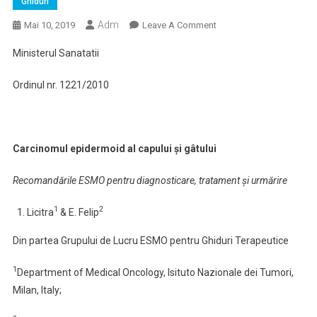
Ghiduri
Adm
On
Mai 10, 2019
Leave A Comment
Ghid
Ministerul Sanatatii
De
Management
Ordinul nr. 1221/2010
Al
Carcinomului
Epidermoid
Al
Carcinomul epidermoid al capului şi gâtului
Capului
Şi
Recomandările ESMO pentru diagnosticare, tratament şi urmărire
Gâtului
1
2
Licitra
& E. Felip
Din partea Grupului de Lucru ESMO pentru Ghiduri Terapeutice
1
Department of Medical Oncology, Isituto Nazionale dei Tumori,
Milan, Italy;