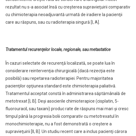
rezultat nu s-a asociat însă cu creşterea supravieţuirii comparativ
cu chimioterapia neoadjuvantă urmată de iradiere la pacienţii
care au răspuns, sau cu radioterapia singură [I, A].
Tratamentul recurenţelor locale, regionale, sau metastatice
În cazuri selectate de recurenţă localizată, se poate lua în
considerare reintervenţia chirurgicală (dacă rezecţia este
posibilă) sau repetarea radioterapiei. Pentru majoritatea
pacienţilor opţiunea standard este chimioterapia paliativă.
Tratamentul acceptat constă în administrarea săptămânală de
metotrexat [I, B]. Deşi asocierile chimioterapice (cisplatin, 5-
fluorouracil, sau taxani) produc rate de răspuns mai mari şi cresc
timpul până la progresia bolii comparativ cu metotrexatul în
monochimioterapie, nu a fost demonstrată o creştere a
supravieţuirii [II, B]. Un studiu recent care a inclus pacienţi cărora