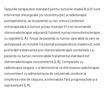
Opţiunile terapeutice standard pentru tumorile stadiul III şi IV sunt:
intervenţie chirurgicală (cu reconstrucţie) şi radioterapie
postoperatorie, iar la pacienţii cu risc crescut (extensie
extracapsulară a tumorii şi/sau rezecţie R1) se recomandă
chimioradioterapie adjuvantă folosind numai monochimioterapie
cu cisplatin [I, A]. Totuşi, la pacienţii cu tumori operabile la care se
anticipează un rezultat funcţional postoperatoriu inadecvat, este
preferabil tratamentul prin chimioradioterapie combinată. La
pacienţii cu tumori nerezecabile tratamentul standard est
chimioradioterapia concomitentă [I, A]. Comparativ cu
radioterapia singură, s-a demonstrat că efectuarea radioterapiei
concomitent cu administrarea de cetuximab conduce la
creşterea ratei de răspuns, a intervalului fără progresia bolii şi a
supravieţuirii [I, A].