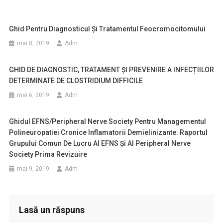
Ghid Pentru Diagnosticul Şi Tratamentul Feocromocitomului
mai 8, 2019
Adm
GHID DE DIAGNOSTIC, TRATAMENT ȘI PREVENIRE A INFECȚIILOR
DETERMINATE DE CLOSTRIDIUM DIFFICILE
mai 6, 2019
Adm
Ghidul EFNS/Peripheral Nerve Society Pentru Managementul
Polineuropatiei Cronice Inflamatorii Demielinizante: Raportul
Grupului Comun De Lucru Al EFNS Şi Al Peripheral Nerve
Society Prima Revizuire
mai 9, 2019
Adm
Lasă un răspuns