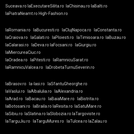
Suceava.ro
laExecutareSilita.ro
laChisinau.ro
laBalti.ro
laPiatraNeamt.ro
High-Fashion.ro
laRomania.ro
laBucuresti.ro
laClujNapoca.ro
laConstanta.ro
laCraiova.ro
laGalati.ro
laPloiesti.ro
laTimisoara.ro
laBuzau.ro
laCalarasi.ro
laDeva.ro
laFocsani.ro
laGiurgiu.ro
laMiercureaCiuc.ro
laOradea.ro
laPitesti.ro
laRamnicuSarat.ro
laRamnicuValcea.ro
laDrobetaTurnuSeverin.ro
laBrasov.ro
la-Iasi.ro
laSfantuGheorghe.ro
laVaslui.ro
laAlbaIulia.ro
laAlexandria.ro
laArad.ro
laBacau.ro
laBaiaMare.ro
laBistrita.ro
laBotosani.ro
laBraila.ro
laResita.ro
laSatuMare.ro
laSibiu.ro
laSlatina.ro
laSlobozia.ro
laTargoviste.ro
laTarguJiu.ro
laTarguMures.ro
laTulcea.ro
laZalau.ro