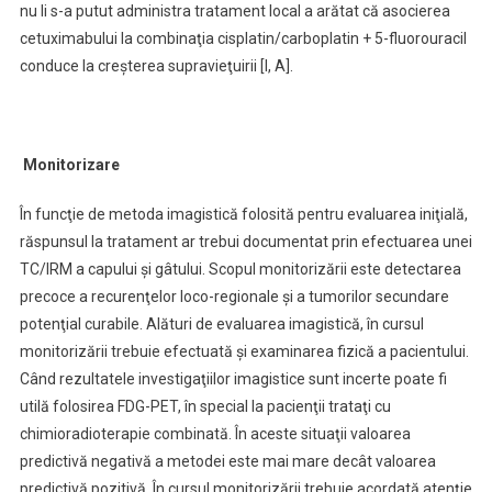
nu li s-a putut administra tratament local a arătat că asocierea
cetuximabului la combinaţia cisplatin/carboplatin + 5-fluorouracil
conduce la creşterea supravieţuirii [I, A].
Monitorizare
În funcţie de metoda imagistică folosită pentru evaluarea iniţială,
răspunsul la tratament ar trebui documentat prin efectuarea unei
TC/IRM a capului şi gâtului. Scopul monitorizării este detectarea
precoce a recurenţelor loco-regionale şi a tumorilor secundare
potenţial curabile. Alături de evaluarea imagistică, în cursul
monitorizării trebuie efectuată şi examinarea fizică a pacientului.
Când rezultatele investigaţiilor imagistice sunt incerte poate fi
utilă folosirea FDG-PET, în special la pacienţii trataţi cu
chimioradioterapie combinată. În aceste situaţii valoarea
predictivă negativă a metodei este mai mare decât valoarea
predictivă pozitivă. În cursul monitorizării trebuie acordată atenţie