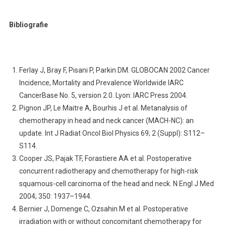
Bibliografie
Ferlay J, Bray F, Pisani P, Parkin DM. GLOBOCAN 2002 Cancer
Incidence, Mortality and Prevalence Worldwide IARC
CancerBase No. 5, version 2.0. Lyon: IARC Press 2004.
Pignon JP, Le Maitre A, Bourhis J et al. Metanalysis of
chemotherapy in head and neck cancer (MACH-NC): an
update. Int J Radiat Oncol Biol Physics 69; 2 (Suppl): S112–
S114.
Cooper JS, Pajak TF, Forastiere AA et al. Postoperative
concurrent radiotherapy and chemotherapy for high-risk
squamous-cell carcinoma of the head and neck. N Engl J Med
2004; 350: 1937–1944.
Bernier J, Domenge C, Ozsahin M et al. Postoperative
irradiation with or without concomitant chemotherapy for