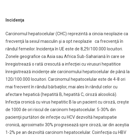
Incidenţa
Carcinomul hepatocelular (CHC) reprezintă a cincia neoplazie ca
frecvenţă la sexul masculin şi a opt neoplazie ca frecvenţă în
rândul femeilor. Incidenţa în UE este de 8,29/100.000 locuitori.
Zonele geografice ca Asia sau Africa Sub-Sahariană în care se
înregistrează o rată crescută a infecţiei cu virusuri hepatitice
înregistrează incidenţe ale carcinomului hepatocelular de până la
120/100.000 locuitori. Carcinomul hepatocelular este de 4-8 ori
mai frecvent în rândul bărbaţilor, mai ales în rândul celor cu
afectare hepatică (hepatită B, hepatită C, ciroză alcoolică).
Infecţia cronică cu virus hepatitic B la un pacient cu ciroză, creşte
de 1000 de ori riscul de carcinom hepatocelular. 5-30% din
pacienţii purtători de infecţie cu HCV dezvoltă hepatopatie
cronică, aproximativ 30% progresează spre ciroză, iar din aceştia
1-2% pe an dezvoltă carcinom hepatocelular. Coinfecţia cu HBV