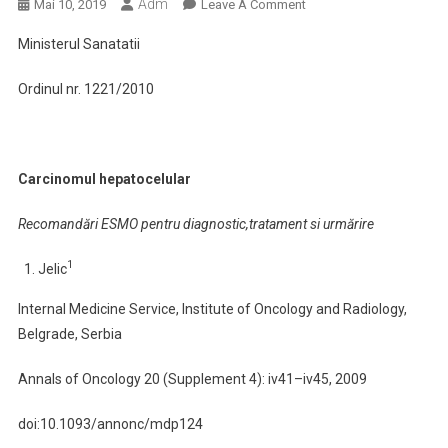
Adm
On
Mai 10, 2019
Leave A Comment
Ghid
Ministerul Sanatatii
De
Management
Ordinul nr. 1221/2010
Al
Carcinomului
Hepatocelular
Carcinomul hepatocelular
Recomandări ESMO pentru diagnostic,tratament si urmărire
1
Jelic
Internal Medicine Service, Institute of Oncology and Radiology,
Belgrade, Serbia
Annals of Oncology 20 (Supplement 4): iv41–iv45, 2009
doi:10.1093/annonc/mdp124