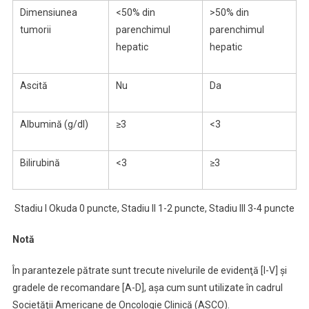
Dimensiunea
<50% din
>50% din
tumorii
parenchimul
parenchimul
hepatic
hepatic
Ascită
Nu
Da
Albumină (g/dl)
≥3
<3
Bilirubină
<3
≥3
Stadiu I Okuda 0 puncte, Stadiu II 1-2 puncte, Stadiu III 3-4 puncte
Notă
În parantezele pătrate sunt trecute nivelurile de evidenţă [I-V] şi
gradele de recomandare [A-D], aşa cum sunt utilizate în cadrul
Societăţii Americane de Oncologie Clinică (ASCO).