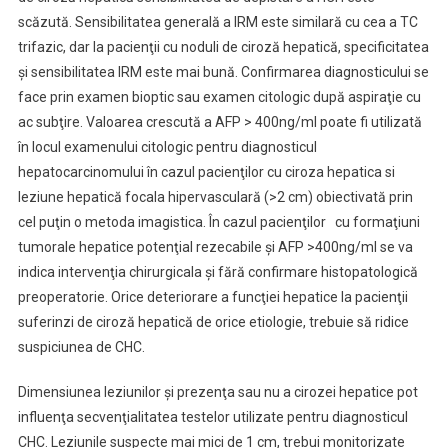
scăzută. Sensibilitatea generală a IRM este similară cu cea a TC
trifazic, dar la pacienţii cu noduli de ciroză hepatică, specificitatea
şi sensibilitatea IRM este mai bună. Confirmarea diagnosticului se
face prin examen bioptic sau examen citologic după aspiraţie cu
ac subţire. Valoarea crescută a AFP > 400ng/ml poate fi utilizată
în locul examenului citologic pentru diagnosticul
hepatocarcinomului în cazul pacienţilor cu ciroza hepatica si
leziune hepatică focala hipervasculară (>2 cm) obiectivată prin
cel puţin o metoda imagistica. În cazul pacienţilor cu formaţiuni
tumorale hepatice potenţial rezecabile şi AFP >400ng/ml se va
indica intervenţia chirurgicala şi fără confirmare histopatologică
preoperatorie. Orice deteriorare a funcţiei hepatice la pacienţii
suferinzi de ciroză hepatică de orice etiologie, trebuie să ridice
suspiciunea de CHC.
Dimensiunea leziunilor şi prezenţa sau nu a cirozei hepatice pot
influenţa secvenţialitatea testelor utilizate pentru diagnosticul
CHC. Leziunile suspecte mai mici de 1 cm, trebui monitorizate