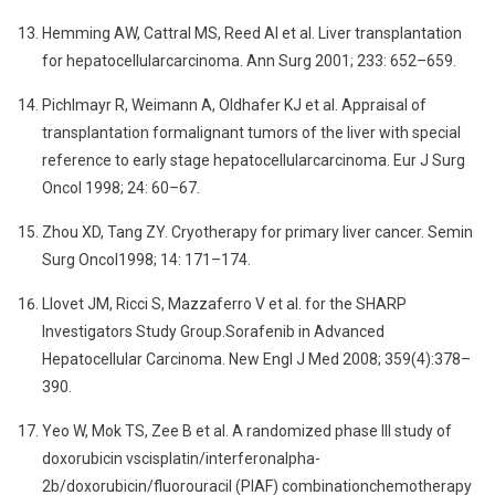
Hemming AW, Cattral MS, Reed AI et al. Liver transplantation
for hepatocellularcarcinoma. Ann Surg 2001; 233: 652–659.
Pichlmayr R, Weimann A, Oldhafer KJ et al. Appraisal of
transplantation formalignant tumors of the liver with special
reference to early stage hepatocellularcarcinoma. Eur J Surg
Oncol 1998; 24: 60–67.
Zhou XD, Tang ZY. Cryotherapy for primary liver cancer. Semin
Surg Oncol1998; 14: 171–174.
Llovet JM, Ricci S, Mazzaferro V et al. for the SHARP
Investigators Study Group.Sorafenib in Advanced
Hepatocellular Carcinoma. New Engl J Med 2008; 359(4):378–
390.
Yeo W, Mok TS, Zee B et al. A randomized phase III study of
doxorubicin vscisplatin/interferonalpha-
2b/doxorubicin/fluorouracil (PIAF) combinationchemotherapy