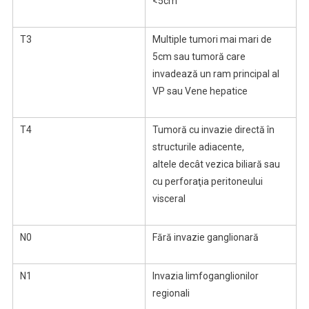
<5cm
T3
Multiple tumori mai mari de
5cm sau tumoră care
invadează un ram principal al
VP sau Vene hepatice
T4
Tumoră cu invazie directă în
structurile adiacente,
altele decât vezica biliară sau
cu perforaţia peritoneului
visceral
N0
Fără invazie ganglionară
N1
Invazia limfoganglionilor
regionali