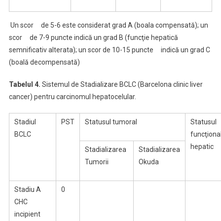
Un scor de 5-6 este considerat grad A (boala compensată); un
scor de 7-9 puncte indică un grad B (funcţie hepatică
semnificativ alterata); un scor de 10-15 puncte indică un grad C
(boală decompensată)
Tabelul 4.
Sistemul de Stadializare BCLC (Barcelona clinic liver
cancer) pentru carcinomul hepatocelular.
Stadiul
PST
Statusul tumoral
Statusul
BCLC
funcţiona
hepatic
Stadializarea
Stadializarea
Tumorii
Okuda
Stadiu A
0
CHC
incipient