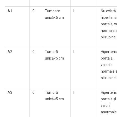
A1
0
Tumoare
I
Nu există
unică<5 cm
hipertens
portală, v
normale a
bilirubinei
A2
0
Tumoră
I
Hipertens
unică<5 cm
portală,
valorile
normale a
bilirubinei
A3
0
Tumoră
I
Hipertens
unică<5 cm
portală şi
valori
anormale