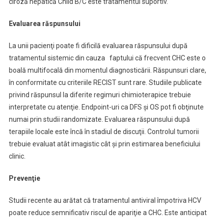
ciroză hepatică Child B/C este tratamentul suportiv.
Evaluarea răspunsului
La unii pacienţi poate fi dificilă evaluarea răspunsului după
tratamentul sistemic din cauza faptului că frecvent CHC este o
boală multifocală din momentul diagnosticării. Răspunsuri clare,
în conformitate cu criteriile RECIST sunt rare. Studiile publicate
privind răspunsul la diferite regimuri chimioterapice trebuie
interpretate cu atenţie. Endpoint-uri ca DFS şi OS pot fi obţinute
numai prin studii randomizate. Evaluarea răspunsului după
terapiile locale este încă în stadiul de discuţii. Controlul tumorii
trebuie evaluat atât imagistic cât şi prin estimarea beneficiului
clinic.
Prevenţie
Studii recente au arătat că tratamentul antiviral împotriva HCV
poate reduce semnificativ riscul de apariţie a CHC. Este anticipat