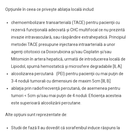
Opţiunile în ceea ce priveşte ablaţia locală includ:
chemoembolizare transarterială (TACE) pentru pacienţii cu
rezervă funcţională adecvată şi CHC multifocal ce nu prezintă
invazie intravasculară, sau răspândire extrahepatică. Principiul
metodei TACE presupune injectarea intraarterială a unor
agenţi citotoxici ca Doxorubicina şi/sau Cisplatin şi/sau
Mitomicin în artera hepatică, urmată de introducerea locală de
Lipiodol, spumă hemostatică şi microsfere degradabile [II, A].
alcoolizarea percutană (PEI) pentru pacienţii cu mai puţin de
3-4 noduli tumorali cu dimensiuni de maxim 5cm [III, B].
ablaţia prin radiofrecvenţă percutană, de asemenea pentru
tumori < 5cm şi/sau mai puţin de 4 noduli. Eficienţa acesteia
este superioară alcoolizării percutane.
Alte opţiuni sunt reprezentate de:
Studii de fază II au dovedit că sorafenibul induce răspuns la