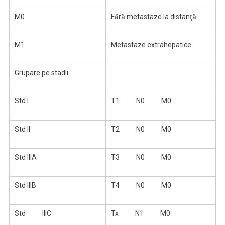
M0
Fără metastaze la distanţă
M1
Metastaze extrahepatice
Grupare pe stadii
Std I
T1 N0 M0
Std II
T2 N0 M0
Std IIIA
T3 N0 M0
Std IIIB
T4 N0 M0
Std IIIC
Tx N1 M0