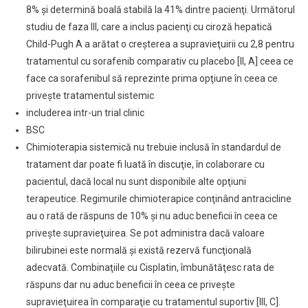
8% şi determină boală stabilă la 41% dintre pacienţi. Următorul
studiu de faza III, care a inclus pacienţi cu ciroză hepatică
Child-Pugh A a arătat o creşterea a supravieţuirii cu 2,8 pentru
tratamentul cu sorafenib comparativ cu placebo [II, A] ceea ce
face ca sorafenibul să reprezinte prima opţiune în ceea ce
priveşte tratamentul sistemic
includerea intr-un trial clinic
BSC
Chimioterapia sistemică nu trebuie inclusă în standardul de
tratament dar poate fi luată în discuţie, în colaborare cu
pacientul, dacă local nu sunt disponibile alte opţiuni
terapeutice. Regimurile chimioterapice conţinând antracicline
au o rată de răspuns de 10% şi nu aduc beneficii în ceea ce
priveşte supravieţuirea. Se pot administra dacă valoare
bilirubinei este normală şi există rezervă funcţională
adecvată. Combinaţiile cu Cisplatin, îmbunătăţesc rata de
răspuns dar nu aduc beneficii în ceea ce priveşte
supravieţuirea în comparaţie cu tratamentul suportiv [III, C].