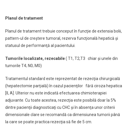
Planul de tratament
Planul de tratament trebuie conceput în funcţie de extensia bolii,
pattern-ul de creştere tumoral, rezerva funcţională hepatică şi
statusul de performanţă al pacientului.
Tumorile localizate, rezecabile
( T1, T2,T3 chiar şi unele din
tumorile T4; N0; M0)
Tratamentul standard este reprezentat de rezecţia chirurgicală
(hepatectomie parţială) în cazul pacienţilor fără ciroza hepatica
[II, A]. Ulterior nu este indicată efectuarea chimioterapiei
adjuvante. Cu toate acestea, rezecţia este posibilă doar la 5%
dintre pacienţii diagnosticaţi cu CHC şi în absenţa unor criterii
dimensionale clare se recomandă ca dimensiunea tumorii până
la care se poate practica rezecţia să fie de 5 cm.