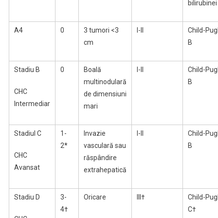
bilirubinei
A4
0
3 tumori <3
I-II
Child-Pug
cm
B
Stadiu B
0
Boală
I-II
Child-Pug
multinodulară
B
CHC
de dimensiuni
Intermediar
mari
Stadiul C
1-
Invazie
I-II
Child-Pug
2*
vasculară sau
B
CHC
răspândire
Avansat
extrahepatică
Stadiu D
3-
Oricare
III†
Child-Pu
4†
C†