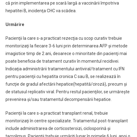
că prin implementarea pe scară largă a vaccinării împotriva
hepatitei B, incidenţa CHC va scădea.
Urmărire
Pacienţii la care s-a practicat rezecţia cu scop curativ trebuie
monitorizaţi la fiecare 3-6 luni prin determinarea AFP şi metode
imagistice timp de 2 ani, deoarece o minoritate din pacienţi mai
poate beneficia de tratament curativ în momentul recidivei.
Indicaţia administrării tratamentului antiviral/tratament cu IFN
pentru pacienţii cu hepatita cronica C sau B, se realizează în
funcţie de gradul afectării hepatice(hepatită/ciroză), precum şi
de statusul replicativ viral. Pentru restul pacienţilor, se urmăreşte
prevenirea şi/sau tratamentul decompensării hepatice.
Pacienţii la care s-a practicat transplant renal, trebuie
monitorizaţi în centre specializate. Tratamentul post-transplant
include administrarea de corticosteroizi, ciclosporină şi
tacrolimus. Pacienţii trebuie urmăriţi lunar în primele 6 luni, apoi o