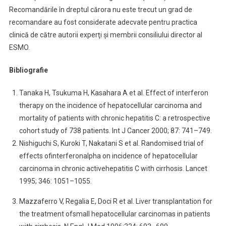
Recomandările în dreptul cărora nu este trecut un grad de
recomandare au fost considerate adecvate pentru practica
clinică de către autorii experţi şi membrii consiliului director al
ESMO.
Bibliografie
Tanaka H, Tsukuma H, Kasahara A et al. Effect of interferon
therapy on the incidence of hepatocellular carcinoma and
mortality of patients with chronic hepatitis C: a retrospective
cohort study of 738 patients. Int J Cancer 2000; 87: 741–749.
Nishiguchi S, Kuroki T, Nakatani S et al. Randomised trial of
effects ofinterferonalpha on incidence of hepatocellular
carcinoma in chronic activehepatitis C with cirrhosis. Lancet
1995; 346: 1051–1055.
Mazzaferro V, Regalia E, Doci R et al. Liver transplantation for
the treatment ofsmall hepatocellular carcinomas in patients