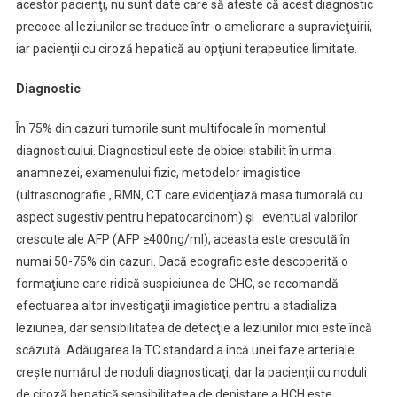
acestor pacienţi, nu sunt date care să ateste că acest diagnostic
precoce al leziunilor se traduce într-o ameliorare a supravieţuirii,
iar pacienţii cu ciroză hepatică au opţiuni terapeutice limitate.
Diagnostic
În 75% din cazuri tumorile sunt multifocale în momentul
diagnosticului. Diagnosticul este de obicei stabilit în urma
anamnezei, examenului fizic, metodelor imagistice
(ultrasonografie , RMN, CT care evidenţiază masa tumorală cu
aspect sugestiv pentru hepatocarcinom) şi eventual valorilor
crescute ale AFP (AFP ≥400ng/ml); aceasta este crescută în
numai 50-75% din cazuri. Dacă ecografic este descoperită o
formaţiune care ridică suspiciunea de CHC, se recomandă
efectuarea altor investigaţii imagistice pentru a stadializa
leziunea, dar sensibilitatea de detecţie a leziunilor mici este încă
scăzută. Adăugarea la TC standard a încă unei faze arteriale
creşte numărul de noduli diagnosticaţi, dar la pacienţii cu noduli
de ciroză hepatică sensibilitatea de depistare a HCH este