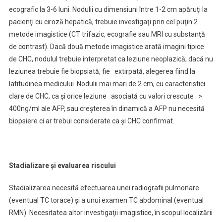
ecografic la 3-6 luni. Nodulii cu dimensiuni între 1-2 cm apăruţi la
pacienţi cu ciroză hepatică, trebuie investigaţi prin cel puţin 2
metode imagistice (CT trifazic, ecografie sau MRI cu substanţă
de contrast). Dacă două metode imagistice arată imagini tipice
de CHC, nodulul trebuie interpretat ca leziune neoplazică; dacă nu
leziunea trebuie fie biopsiată, fie extirpată, alegerea fiind la
latitudinea medicului. Nodulii mai mari de 2 cm, cu caracteristici
clare de CHC, ca şi orice leziune asociată cu valori crescute >
400ng/ml ale AFP, sau creşterea în dinamică a AFP nu necesită
biopsiere ci ar trebui considerate ca şi CHC confirmat.
Stadializare şi evaluarea riscului
Stadializarea necesită efectuarea unei radiografii pulmonare
(eventual TC torace) şi a unui examen TC abdominal (eventual
RMN). Necesitatea altor investigaţii imagistice, în scopul localizării