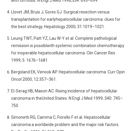
with cirrhosis. N Engl J Med 1996;334: 693–699.
Llovet JM, Bruix J, Gores GJ. Surgical resection versus
transplantation for earlyhepatocellular carcinoma: clues for
the best strategy. Hepatology 2000; 31:1019–1021.
Leung TWT, Patt YZ, Lau W-Y et al. Complete pathological
remission is possiblwith systemic combination chemotherapy
for inoperable hepatocellular carcinoma. Clin Cancer Res
1999; 5: 1676–1681.
Bergsland EK, Venook AP. Hepatocellular carcinoma. Curr Opin
Oncol 2000; 12:357–361.
El-Serag HB, Mason AC. Rising incidence of hepatocellular
carcinoma in theUnited States. N Engl J Med 1999; 340: 745–
750.
Simonetti RG, Camma C, Fiorello F et al. Hepatocellular
carcinoma:a worldwide problem and the major risk factors.