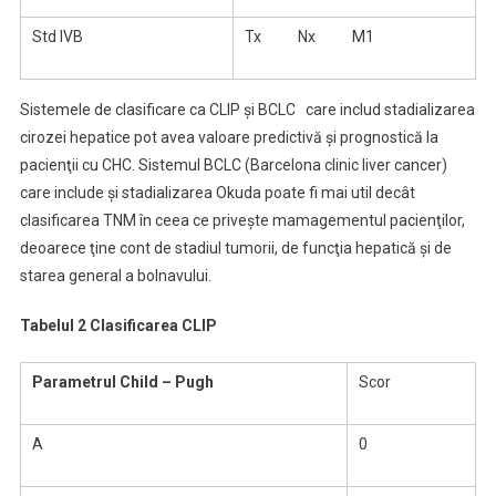
Std IVB
Tx Nx M1
Sistemele de clasificare ca CLIP şi BCLC care includ stadializarea
cirozei hepatice pot avea valoare predictivă şi prognostică la
pacienţii cu CHC. Sistemul BCLC (Barcelona clinic liver cancer)
care include şi stadializarea Okuda poate fi mai util decât
clasificarea TNM în ceea ce priveşte mamagementul pacienţilor,
deoarece ţine cont de stadiul tumorii, de funcţia hepatică şi de
starea general a bolnavului.
Tabelul 2 Clasificarea CLIP
Parametrul Child – Pugh
Scor
A
0