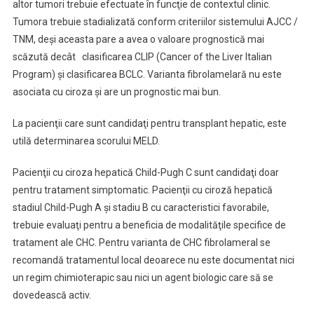
altor tumori trebuie efectuate în funcţie de contextul clinic.
Tumora trebuie stadializată conform criteriilor sistemului AJCC /
TNM, deşi aceasta pare a avea o valoare prognostică mai
scăzută decât clasificarea CLIP (Cancer of the Liver Italian
Program) şi clasificarea BCLC. Varianta fibrolamelară nu este
asociata cu ciroza şi are un prognostic mai bun.
La pacienţii care sunt candidaţi pentru transplant hepatic, este
utilă determinarea scorului MELD.
Pacienţii cu ciroza hepatică Child-Pugh C sunt candidaţi doar
pentru tratament simptomatic. Pacienţii cu ciroză hepatică
stadiul Child-Pugh A şi stadiu B cu caracteristici favorabile,
trebuie evaluaţi pentru a beneficia de modalităţile specifice de
tratament ale CHC. Pentru varianta de CHC fibrolameral se
recomandă tratamentul local deoarece nu este documentat nici
un regim chimioterapic sau nici un agent biologic care să se
dovedească activ.