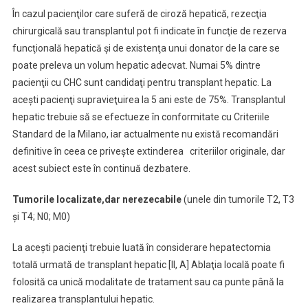
În cazul pacienţilor care suferă de ciroză hepatică, rezecţia
chirurgicală sau transplantul pot fi indicate în funcţie de rezerva
funcţională hepatică şi de existenţa unui donator de la care se
poate preleva un volum hepatic adecvat. Numai 5% dintre
pacienţii cu CHC sunt candidaţi pentru transplant hepatic. La
aceşti pacienţi supravieţuirea la 5 ani este de 75%. Transplantul
hepatic trebuie să se efectueze în conformitate cu Criteriile
Standard de la Milano, iar actualmente nu există recomandări
definitive în ceea ce priveşte extinderea criteriilor originale, dar
acest subiect este în continuă dezbatere.
Tumorile localizate,dar nerezecabile
(unele din tumorile T2, T3
şi T4; N0; M0)
La aceşti pacienţi trebuie luată în considerare hepatectomia
totală urmată de transplant hepatic [II, A] Ablaţia locală poate fi
folosită ca unică modalitate de tratament sau ca punte până la
realizarea transplantului hepatic.