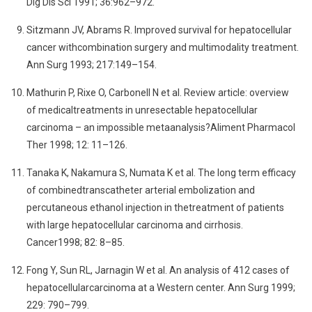
Dig Dis Sci 1991; 36:962–972.
Sitzmann JV, Abrams R. Improved survival for hepatocellular
cancer withcombination surgery and multimodality treatment.
Ann Surg 1993; 217:149–154.
Mathurin P, Rixe O, Carbonell N et al. Review article: overview
of medicaltreatments in unresectable hepatocellular
carcinoma – an impossible metaanalysis?Aliment Pharmacol
Ther 1998; 12: 11–126.
Tanaka K, Nakamura S, Numata K et al. The long term efficacy
of combinedtranscatheter arterial embolization and
percutaneous ethanol injection in thetreatment of patients
with large hepatocellular carcinoma and cirrhosis.
Cancer1998; 82: 8–85.
Fong Y, Sun RL, Jarnagin W et al. An analysis of 412 cases of
hepatocellularcarcinoma at a Western center. Ann Surg 1999;
229: 790–799.