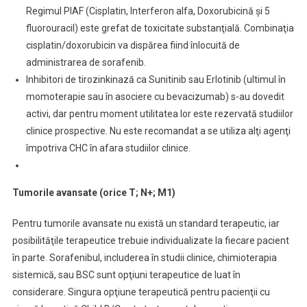
Regimul PIAF (Cisplatin, Interferon alfa, Doxorubicină şi 5
fluorouracil) este grefat de toxicitate substanţială. Combinaţia
cisplatin/doxorubicin va dispărea fiind înlocuită de
administrarea de sorafenib.
Inhibitori de tirozinkinază ca Sunitinib sau Erlotinib (ultimul în
momoterapie sau în asociere cu bevacizumab) s-au dovedit
activi, dar pentru moment utilitatea lor este rezervată studiilor
clinice prospective. Nu este recomandat a se utiliza alţi agenţi
împotriva CHC în afara studiilor clinice.
Tumorile avansate (orice T; N+; M1)
Pentru tumorile avansate nu există un standard terapeutic, iar
posibilităţile terapeutice trebuie individualizate la fiecare pacient
în parte. Sorafenibul, includerea în studii clinice, chimioterapia
sistemică, sau BSC sunt opţiuni terapeutice de luat în
considerare. Singura opţiune terapeutică pentru pacienţii cu