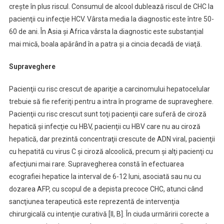
creşte în plus riscul. Consumul de alcool dublează riscul de CHC la
pacienţii cu infecţie HCV. Vârsta media la diagnostic este între 50-
60 de ani. În Asia şi Africa vârsta la diagnostic este substanţial
mai mică, boala apărând în a patra şi a cincia decadă de viaţă.
Supraveghere
Pacienţii cu risc crescut de apariţie a carcinomului hepatocelular
trebuie să fie referiţi pentru a intra în programe de supraveghere.
Pacienţii cu risc crescut sunt toţi pacienţii care suferă de ciroză
hepatică şi infecţie cu HBV, pacienţii cu HBV care nu au ciroză
hepatică, dar prezintă concentraţii crescute de ADN viral, pacienţii
cu hepatită cu virus C şi ciroză alcoolică, precum şi alţi pacienţi cu
afecţiuni mai rare. Supravegherea constă în efectuarea
ecografiei hepatice la interval de 6-12 luni, asociată sau nu cu
dozarea AFP, cu scopul de a depista precoce CHC, atunci când
sancţiunea terapeutică este reprezentă de intervenţia
chirurgicală cu intenţie curativă [II, B]. În ciuda urmăririi corecte a