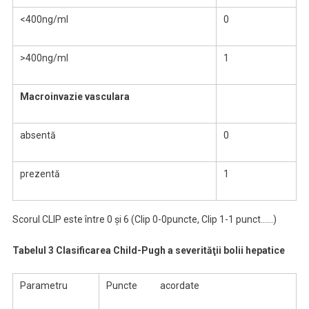
<400ng/ml
0
>400ng/ml
1
Macroinvazie vasculara
absentă
0
prezentă
1
Scorul CLIP este între 0 şi 6 (Clip 0-0puncte, Clip 1-1 punct……)
Tabelul 3 Clasificarea Child-Pugh a severităţii bolii hepatice
Parametru
Puncte acordate