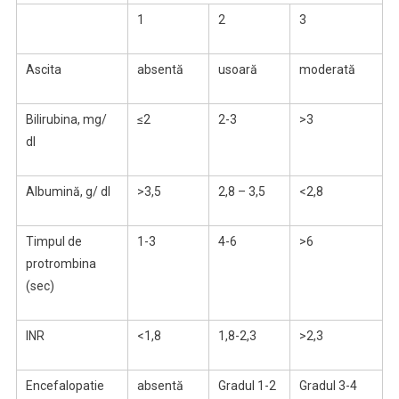
1
2
3
Ascita
absentă
usoară
moderată
Bilirubina, mg/
≤2
2-3
>3
dl
Albumină, g/ dl
>3,5
2,8 – 3,5
<2,8
Timpul de
1-3
4-6
>6
protrombina
(sec)
INR
<1,8
1,8-2,3
>2,3
Encefalopatie
absentă
Gradul 1-2
Gradul 3-4