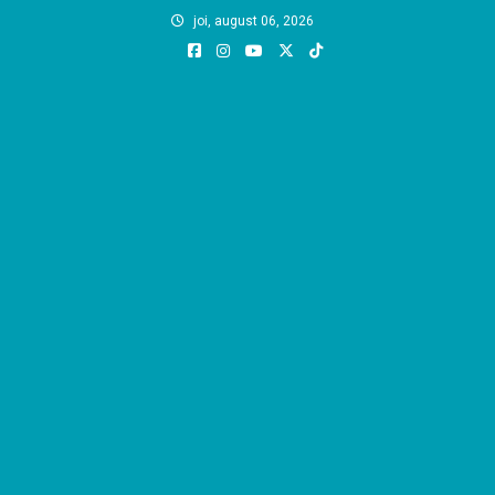
Skip
joi, august 06, 2026
to
content