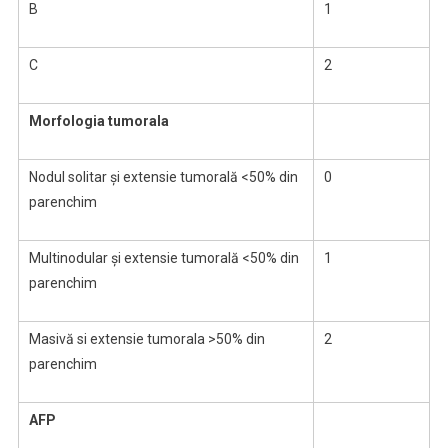
B
1
C
2
Morfologia tumorala
Nodul solitar şi extensie tumorală <50% din
0
parenchim
Multinodular şi extensie tumorală <50% din
1
parenchim
Masivă si extensie tumorala >50% din
2
parenchim
AFP