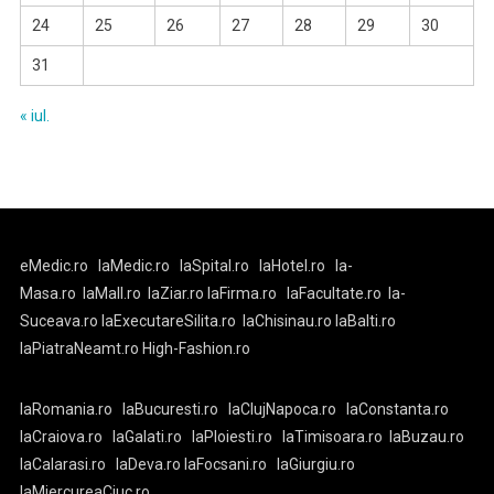
24
25
26
27
28
29
30
31
« iul.
eMedic.ro
laMedic.ro
laSpital.ro
laHotel.ro
la-
Masa.ro
laMall.ro
laZiar.ro
laFirma.ro
laFacultate.ro
la-
Suceava.ro
laExecutareSilita.ro
laChisinau.ro
laBalti.ro
laPiatraNeamt.ro
High-Fashion.ro
laRomania.ro
laBucuresti.ro
laClujNapoca.ro
laConstanta.ro
laCraiova.ro
laGalati.ro
laPloiesti.ro
laTimisoara.ro
laBuzau.ro
laCalarasi.ro
laDeva.ro
laFocsani.ro
laGiurgiu.ro
laMiercureaCiuc.ro