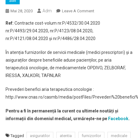
Stiri
Adm
On
Mai 28, 2020
Leave A Comment
În
Ref:
Contracte cost-volum nr.P/4532/30.04.2020
Atenția
nr.P/4493/29.04.2020, nr.P/4123/08.04.2020,
Furnizorilor
nr.P/4121/08.04.2020 și nr.P/4486/28.04.2020
De
Servicii
În atenția furnizorilor de servicii medicale (medici prescriptori) și a
Medicale
asiguraților despre beneficiile aduse pacienților, pe aria
(medici
Prescriptori)
terapeutică oncologie, de medicamentele OPDIVO, ZELBORAF,
Și
IRESSA, XALKORI, TAFINLAR
A
Asiguraților
Prevederi benefici aria terapeutica oncologie :
http://www.cnas.ro/casmb/media/postFiles/Prevederi%20benefici
Pentru a fi în permanență la curent cu ultimele noutăți și
informații din domeniul medical, urmărește-ne pe
Facebook
.
Tagged
asiguratilor
atentia
furnizorilor
medicale