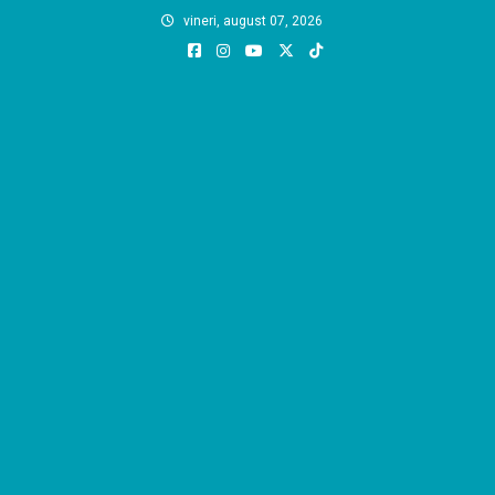
Skip
vineri, august 07, 2026
to
content