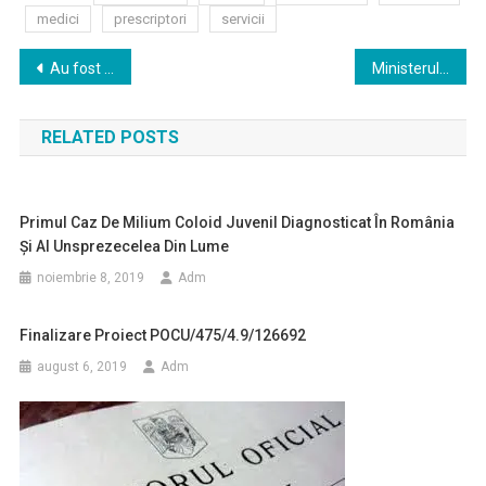
medici
prescriptori
servicii
Navigare
Au fost extinse categoriile de beneficiari ai stimulentului de risc de infectare cu COVID
Ministerul Sănătății a introdus 25 de noi protocoale terapeutice
în
RELATED POSTS
articole
Primul Caz De Milium Coloid Juvenil Diagnosticat În România
Și Al Unsprezecelea Din Lume
noiembrie 8, 2019
Adm
Finalizare Proiect POCU/475/4.9/126692
august 6, 2019
Adm