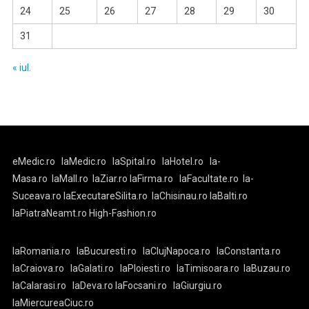
24
25
26
27
28
29
30
31
« iul.
eMedic.ro
laMedic.ro
laSpital.ro
laHotel.ro
la-
Masa.ro
laMall.ro
laZiar.ro
laFirma.ro
laFacultate.ro
la-
Suceava.ro
laExecutareSilita.ro
laChisinau.ro
laBalti.ro
laPiatraNeamt.ro
High-Fashion.ro
laRomania.ro
laBucuresti.ro
laClujNapoca.ro
laConstanta.ro
laCraiova.ro
laGalati.ro
laPloiesti.ro
laTimisoara.ro
laBuzau.ro
laCalarasi.ro
laDeva.ro
laFocsani.ro
laGiurgiu.ro
laMiercureaCiuc.ro