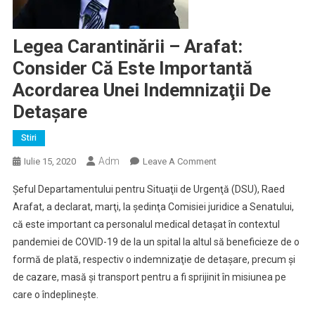
Legea Carantinării – Arafat:
Consider Că Este Importantă
Acordarea Unei Indemnizaţii De
Detaşare
Stiri
Adm
On
Iulie 15, 2020
Leave A Comment
Legea
Şeful Departamentului pentru Situaţii de Urgenţă (DSU), Raed
Carantinării
Arafat, a declarat, marţi, la şedinţa Comisiei juridice a Senatului,
–
că este important ca personalul medical detaşat în contextul
Arafat:
pandemiei de COVID-19 de la un spital la altul să beneficieze de o
Consider
Că
formă de plată, respectiv o indemnizaţie de detaşare, precum şi
Este
de cazare, masă şi transport pentru a fi sprijinit în misiunea pe
Importantă
care o îndeplineşte.
Acordarea