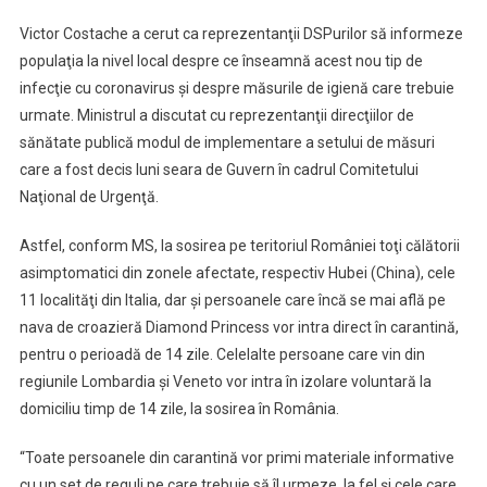
Urilor
Victor Costache a cerut ca reprezentanţii DSPurilor să informeze
Să
Informeze
populaţia la nivel local despre ce înseamnă acest nou tip de
Populaţia
infecţie cu coronavirus şi despre măsurile de igienă care trebuie
Despre
urmate. Ministrul a discutat cu reprezentanţii direcţiilor de
Ce
sănătate publică modul de implementare a setului de măsuri
Înseamnă
care a fost decis luni seara de Guvern în cadrul Comitetului
Coronavirusul
Naţional de Urgenţă.
Astfel, conform MS, la sosirea pe teritoriul României toţi călătorii
asimptomatici din zonele afectate, respectiv Hubei (China), cele
11 localităţi din Italia, dar şi persoanele care încă se mai află pe
nava de croazieră Diamond Princess vor intra direct în carantină,
pentru o perioadă de 14 zile. Celelalte persoane care vin din
regiunile Lombardia şi Veneto vor intra în izolare voluntară la
domiciliu timp de 14 zile, la sosirea în România.
“Toate persoanele din carantină vor primi materiale informative
cu un set de reguli pe care trebuie să îl urmeze, la fel şi cele care