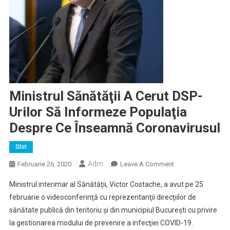
Ministrul Sănătăţii A Cerut DSP-
Urilor Să Informeze Populaţia
Despre Ce Înseamnă Coronavirusul
Stiri
Adm
On
Februarie 26, 2020
Leave A Comment
Ministrul
Ministrul interimar al Sănătăţii, Victor Costache, a avut pe 25
Sănătăţii
februarie o videoconferinţă cu reprezentanţii direcţiilor de
A
sănătate publică din teritoriu şi din municipiul Bucureşti cu privire
Cerut
la gestionarea modului de prevenire a infecţiei COVID-19.
DSP-