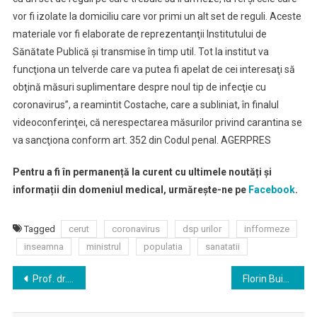
vor fi izolate la domiciliu care vor primi un alt set de reguli. Aceste
materiale vor fi elaborate de reprezentanţii Institutului de
Sănătate Publică şi transmise în timp util. Tot la institut va
funcţiona un telverde care va putea fi apelat de cei interesaţi să
obţină măsuri suplimentare despre noul tip de infecţie cu
coronavirus”, a reamintit Costache, care a subliniat, în finalul
videoconferinţei, că nerespectarea măsurilor privind carantina se
va sancţiona conform art. 352 din Codul penal. AGERPRES
Pentru a fi în permanență la curent cu ultimele noutăți și
informații din domeniul medical, urmărește-ne pe
Facebook
.
Tagged
cerut
coronavirus
dsp urilor
infformeze
inseamna
ministrul
populatia
sanatatii
Navigare
Prof. dr. Doina Azoicăi: Deciziile structurilor care monitorizează şi supraveghează criza coronavirusului trebuie respectate cu strictețe
Florin Buicu: Vom susţine adoptarea de urgenţă a oricărui act normativ pentru prevenirea şi combaterea noului coronavirus
în