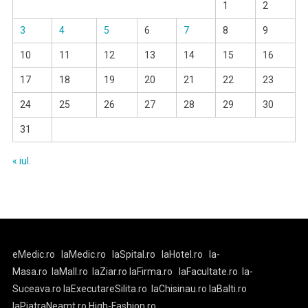
1
2
3
4
5
6
7
8
9
10
11
12
13
14
15
16
17
18
19
20
21
22
23
24
25
26
27
28
29
30
31
« iul.
eMedic.ro
laMedic.ro
laSpital.ro
laHotel.ro
la-
Masa.ro
laMall.ro
laZiar.ro
laFirma.ro
laFacultate.ro
la-
Suceava.ro
laExecutareSilita.ro
laChisinau.ro
laBalti.ro
laPiatraNeamt.ro
High-Fashion.ro