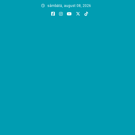
Skip
sâmbătă, august 08, 2026
to
content