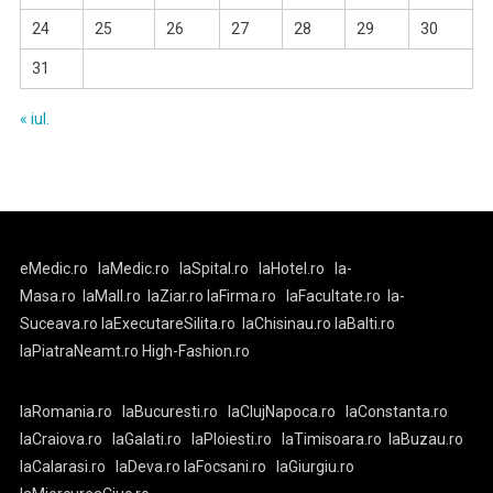
24
25
26
27
28
29
30
31
« iul.
eMedic.ro
laMedic.ro
laSpital.ro
laHotel.ro
la-
Masa.ro
laMall.ro
laZiar.ro
laFirma.ro
laFacultate.ro
la-
Suceava.ro
laExecutareSilita.ro
laChisinau.ro
laBalti.ro
laPiatraNeamt.ro
High-Fashion.ro
laRomania.ro
laBucuresti.ro
laClujNapoca.ro
laConstanta.ro
laCraiova.ro
laGalati.ro
laPloiesti.ro
laTimisoara.ro
laBuzau.ro
laCalarasi.ro
laDeva.ro
laFocsani.ro
laGiurgiu.ro