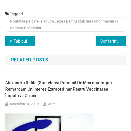
Tagged
Noutățile pe care le aduce Legea pentru stabilirea unor măsuri în
domeniul sănătății
Navigare
Tabloul Harta Stelelor: un cadou unic pentru familie și cei dragi
Conferința Națională A.P.L.R., cu tema „Afecțiunile psihice și bolile somatice” se va desfășura în perioada 21–22 octombrie 2025 la Bucuresti
în
RELATED POSTS
articole
Alexandru Rafila (Societatea Română De Microbiologie):
Remarcăm Un Interes Extraordinar Pentru Vaccinarea
Împotriva Gripei
noiembrie 8, 2019
Adm