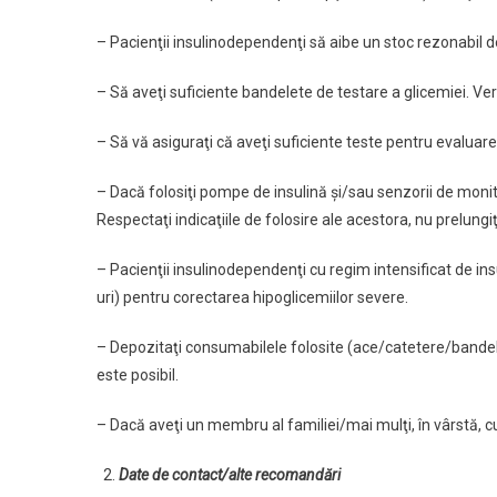
– Pacienţii insulinodependenţi să aibe un stoc rezonabil de 
– Să aveţi suficiente bandelete de testare a glicemiei. Ver
– Să vă asiguraţi că aveţi suficiente teste pentru evaluarea
– Dacă folosiţi pompe de insulină şi/sau senzorii de monit
Respectaţi indicaţiile de folosire ale acestora, nu prelungiţ
– Pacienţii insulinodependenţi cu regim intensificat de insu
uri) pentru corectarea hipoglicemiilor severe.
– Depozitaţi consumabilele folosite (ace/catetere/bandel
este posibil.
– Dacă aveţi un membru al familiei/mai mulţi, în vârstă, cu
Date de contact/alte recomandări