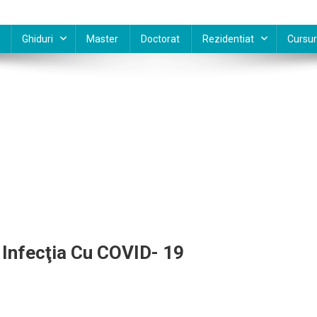
Ghiduri
Master
Doctorat
Rezidentiat
Cursur
 Infecţia Cu COVID- 19