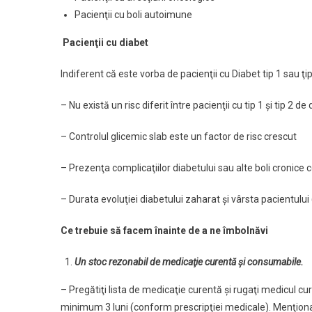
Pacienţii cu boli autoimune
Pacienţii cu diabet
Indiferent că este vorba de pacienţii cu Diabet tip 1 sau ţip
– Nu există un risc diferit între pacienţii cu tip 1 şi tip 2 
– Controlul glicemic slab este un factor de risc crescut
– Prezenţa complicaţiilor diabetului sau alte boli cronice 
– Durata evoluţiei diabetului zaharat şi vârsta pacientului 
Ce trebuie să facem înainte de a ne îmbolnăvi
Un stoc rezonabil de medicaţie curentă şi consumabile.
– Pregătiţi lista de medicaţie curentă şi rugaţi medicul 
minimum 3 luni (conform prescripţiei medicale). Menţionaţi