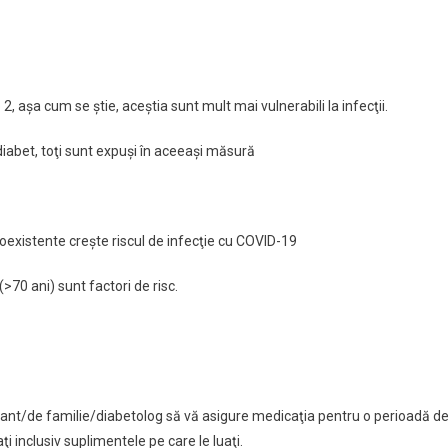
 2, aşa cum se ştie, aceştia sunt mult mai vulnerabili la infecţii.
de diabet, toţi sunt expuşi în aceeaşi măsură
coexistente creşte riscul de infecţie cu COVID-19
(>70 ani) sunt factori de risc.
curant/de familie/diabetolog să vă asigure medicaţia pentru o perioadă d
 inclusiv suplimentele pe care le luaţi.