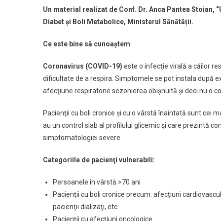
Pacientul
Un material realizat de
Conf. Dr. Anca Pantea Stoian, 
Cu
Diabet și Boli Metabolice, Ministerul Sănătății.
Diabet
Zaharat
Ce este bine să cunoaştem
Şi
Infecţia
Coronavirus (COVID-19)
este o infecţie virală a căilor r
Cu
dificultate de a respira. Simptomele se pot instala după 
COVID-
afecţiune respiratorie sezonierea obişnuită şi deci nu o co
19
Pacienţii cu boli cronice şi cu o vârstă înaintată sunt cei m
au un control slab al profilului glicemic şi care prezintă c
simptomatologiei severe.
Categoriile de pacienţi vulnerabili:
Persoanele în vârstă >70 ani
Pacienţii cu boli cronice precum: afecţiuni cardiovascula
pacienţii dializaţi, etc.
Pacienţii cu afecţiuni oncologice