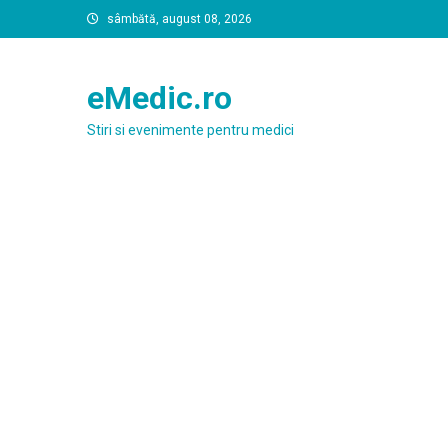
Skip
sâmbătă, august 08, 2026
to
content
eMedic.ro
Stiri si evenimente pentru medici