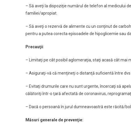
– Să aveţi la dispoziţie numărul de telefon al medicului 
familiei/apropiat.
– Să aveţi o rezervă de alimente cu un conţinut de carboh
pentru a putea corecta episoadele de hipoglicemie sau da
Precauţii
– Limitaţi pe cât posibil aglomeraţia, staţi acasă cât mai
– Asiguraţi-vă că menţineţi o distanţă suficientă între dvs 
– Evitaţi drumurile care nu sunt urgente, încercaţi să apela
călătoriţi într-o ţară afectată de coronavirus, reprogramaţ
– Dacă o persoană în jurul dumneavoastră este răcită/bol
Măsuri generale de prevenţie: