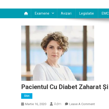
Examene
Avizari
Legislatie
EMC
Pacientul Cu Diabet Zaharat Şi
Stiri
Adm
On
Martie 16, 2020
Leave A Comment