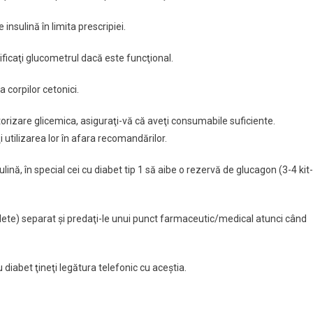
insulină în limita prescripiei.
ificaţi glucometrul dacă este funcţional.
 corpilor cetonici.
orizare glicemica, asiguraţi-vă că aveţi consumabile suficiente.
i utilizarea lor în afara recomandărilor.
lină, în special cei cu diabet tip 1 să aibe o rezervă de glucagon (3-4 kit-
ete) separat şi predaţi-le unui punct farmaceutic/medical atunci când
 diabet ţineţi legătura telefonic cu aceştia.