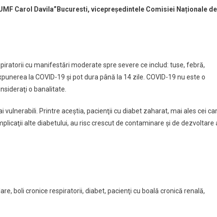
“UMF Carol Davila”Bucuresti, vicepreședintele Comisiei Naționale de
espiratorii cu manifestări moderate spre severe ce includ: tuse, febră,
expunerea la COVID-19 şi pot dura până la 14 zile. COVID-19 nu este o
nsideraţi o banalitate.
ai vulnerabili. Printre aceştia, pacienţii cu diabet zaharat, mai ales cei ca
omplicaţii alte diabetului, au risc crescut de contaminare şi de dezvoltare 
re, boli cronice respiratorii, diabet, pacienţi cu boală cronică renală,