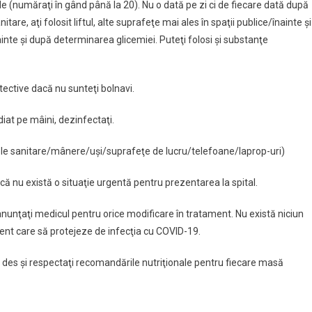
e (număraţi în gând până la 20). Nu o dată pe zi ci de fiecare dată după
nitare, aţi folosit liftul, alte suprafeţe mai ales în spaţii publice/înainte şi
inte şi după determinarea glicemiei. Puteţi folosi şi substanţe
tective dacă nu sunteţi bolnavi.
diat pe mâini, dezinfectaţi.
tele sanitare/mânere/uşi/suprafeţe de lucru/telefoane/laprop-uri)
acă nu există o situaţie urgentă pentru prezentarea la spital.
nunţaţi medicul pentru orice modificare în tratament. Nu există niciun
t care să protejeze de infecţia cu COVID-19.
 des şi respectaţi recomandările nutriţionale pentru fiecare masă