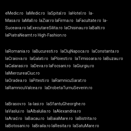
eMedic.ro
laMedic.ro
laSpital.ro
laHotel.ro
la-
Masa.ro
laMall.ro
laZiar.ro
laFirma.ro
laFacultate.ro
la-
Suceava.ro
laExecutareSilita.ro
laChisinau.ro
laBalti.ro
laPiatraNeamt.ro
High-Fashion.ro
laRomania.ro
laBucuresti.ro
laClujNapoca.ro
laConstanta.ro
laCraiova.ro
laGalati.ro
laPloiesti.ro
laTimisoara.ro
laBuzau.ro
laCalarasi.ro
laDeva.ro
laFocsani.ro
laGiurgiu.ro
laMiercureaCiuc.ro
laOradea.ro
laPitesti.ro
laRamnicuSarat.ro
laRamnicuValcea.ro
laDrobetaTurnuSeverin.ro
laBrasov.ro
la-Iasi.ro
laSfantuGheorghe.ro
laVaslui.ro
laAlbaIulia.ro
laAlexandria.ro
laArad.ro
laBacau.ro
laBaiaMare.ro
laBistrita.ro
laBotosani.ro
laBraila.ro
laResita.ro
laSatuMare.ro