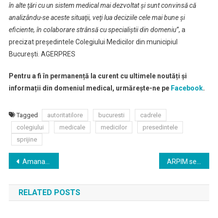
în alte ţări cu un sistem medical mai dezvoltat şi sunt convinsă că
analizându-se aceste situaţii, veţi lua deciziile cele mai bune şi
eficiente, în colaborare strânsă cu specialiştii din domeniu”
, a
precizat preşedintele Colegiului Medicilor din municipiul
Bucureşti. AGERPRES
Pentru a fi în permanență la curent cu ultimele noutăți și
informații din domeniul medical, urmărește-ne pe
Facebook
.
Tagged
autoritatilore
bucuresti
cadrele
colegiului
medicale
medicilor
presedintele
sprijine
Navigare
Amanare Conferinta PediPractic, Iasi, 20 – 22 martie 2020
ARPIM se alătură ‘Campaniei de informare şi prevenţie CORONAVIRUS’
în
RELATED POSTS
articole