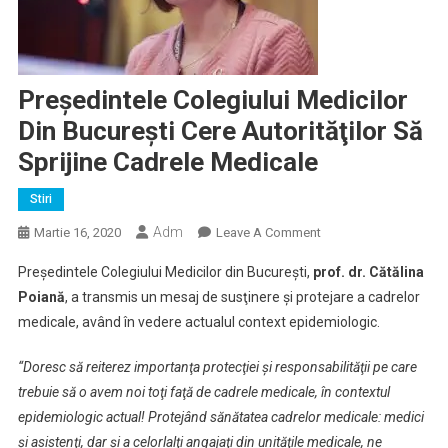
Preşedintele Colegiului Medicilor
Din Bucureşti Cere Autorităţilor Să
Sprijine Cadrele Medicale
Stiri
Adm
On
Martie 16, 2020
Leave A Comment
Preşedintele
Preşedintele Colegiului Medicilor din Bucureşti,
prof. dr. Cătălina
Colegiului
Poiană
, a transmis un mesaj de susţinere şi protejare a cadrelor
Medicilor
medicale, având în vedere actualul context epidemiologic.
Din
Bucureşti
“Doresc să reiterez importanţa protecţiei şi responsabilităţii pe care
Cere
trebuie să o avem noi toţi faţă de cadrele medicale, în contextul
Autorităţilor
Să
epidemiologic actual! Protejând sănătatea cadrelor medicale: medici
Sprijine
şi asistenţi, dar şi a celorlalţi angajaţi din unităţile medicale, ne