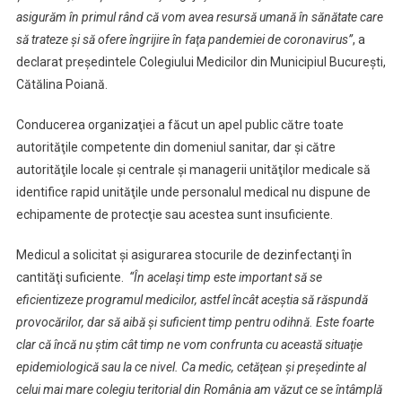
Cadrele
asigurăm în primul rând că vom avea resursă umană în sănătate care
Medicale
să trateze şi să ofere îngrijire în faţa pandemiei de coronavirus”
, a
declarat preşedintele Colegiului Medicilor din Municipiul Bucureşti,
Cătălina Poiană.
Conducerea organizaţiei a făcut un apel public către toate
autorităţile competente din domeniul sanitar, dar şi către
autorităţile locale şi centrale şi managerii unităţilor medicale să
identifice rapid unităţile unde personalul medical nu dispune de
echipamente de protecţie sau acestea sunt insuficiente.
Medicul a solicitat şi asigurarea stocurile de dezinfectanţi în
cantităţi suficiente.
“În acelaşi timp este important să se
eficientizeze programul medicilor, astfel încât aceştia să răspundă
provocărilor, dar să aibă şi suficient timp pentru odihnă. Este foarte
clar că încă nu ştim cât timp ne vom confrunta cu această situaţie
epidemiologică sau la ce nivel. Ca medic, cetăţean şi preşedinte al
celui mai mare colegiu teritorial din România am văzut ce se întâmplă