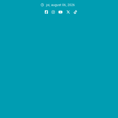
Skip
joi, august 06, 2026
to
content