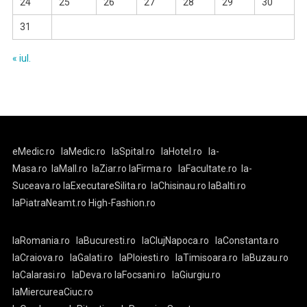
24
25
26
27
28
29
30
31
« iul.
eMedic.ro
laMedic.ro
laSpital.ro
laHotel.ro
la-
Masa.ro
laMall.ro
laZiar.ro
laFirma.ro
laFacultate.ro
la-
Suceava.ro
laExecutareSilita.ro
laChisinau.ro
laBalti.ro
laPiatraNeamt.ro
High-Fashion.ro
laRomania.ro
laBucuresti.ro
laClujNapoca.ro
laConstanta.ro
laCraiova.ro
laGalati.ro
laPloiesti.ro
laTimisoara.ro
laBuzau.ro
laCalarasi.ro
laDeva.ro
laFocsani.ro
laGiurgiu.ro
laMiercureaCiuc.ro