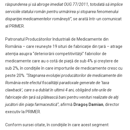
răspunderea şi să abroge imediat OUG 77/2011, totodată să implice
serviciile statului român pentru urmărirea şi stoparea fenomenului
dispariţiei medicamentelor româneşti”,
se arată într-un comunicat
al PRIMER.
Patronatul Producătorilor Industriali de Medicamente din
România – care reuneşte 19 situri de fabricaţie din ţară – atrage
atenţia asupra “deteriorării competitivităţii” fabricilor de
medicamente care au o cotă de piaţă de sub 4% şi creştere de
sub 2%, în condiţiile în care importurile de medicamente cresc cu
peste 20%.
“Stagnarea evoluţiei producătorilor de medicamente din
România este efectul fiscalităţii paradoxale generate de ‘taxa
clawback’, care s-a dublat în ultimii 4 ani, obligând site-urile de
fabricaţie din ţară să plătească bani pentru venituri realizate de alţi
jucători din piaţa farmaceutică”
, afirmă
Dragoş Damian
, director
executiv la PRIMER.
Conform sursei citate, în condiţiile în care acest segment