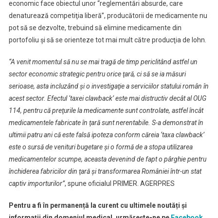
economic face obiectul unor “reglementări absurde, care
denaturează competiţia liberă”, producătorii de medicamente nu
pot să se dezvolte, trebuind să elimine medicamente din
portofoliu şi să se orienteze tot mai mult către producţia de lohn.
“A venit momentul să nu se mai tragă de timp periclitând astfel un
sector economic strategic pentru orice ţară, ci să se ia măsuri
serioase, asta incluzând şi o investigaţie a serviciilor statului român în
acest sector. Efectul ‘taxei clawback’ este mai distructiv decât al OUG
114, pentru că preţurile la medicamente sunt controlate, astfel încât
medicamentele fabricate în ţară sunt nerentabile. S-a demonstrat în
ultimii patru ani că este falsă ipoteza conform căreia ‘taxa clawback’
este o sursă de venituri bugetare şi o formă de a stopa utilizarea
medicamentelor scumpe, aceasta devenind de fapt o pârghie pentru
închiderea fabricilor din ţară şi transformarea României într-un stat
captiv importurilor”
, spune oficialul PRIMER. AGERPRES
Pentru a fi în permanență la curent cu ultimele noutăți și
informații din domeniul medical, urmărește-ne pe
Facebook
.