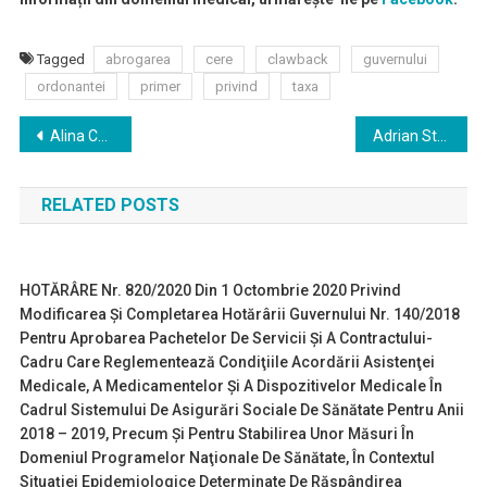
Tagged
abrogarea
cere
clawback
guvernului
ordonantei
primer
privind
taxa
Navigare
Alina Culcea este noul Președinte al Asociației Române a Producătorilor Internaționali de Medicamente (ARPIM)
Adrian Streinu Cercel: 506 cazuri noi de infecţie cu HIV au fost diagnosticate în acest an
în
RELATED POSTS
articole
HOTĂRÂRE Nr. 820/2020 Din 1 Octombrie 2020 Privind
Modificarea Şi Completarea Hotărârii Guvernului Nr. 140/2018
Pentru Aprobarea Pachetelor De Servicii Şi A Contractului-
Cadru Care Reglementează Condiţiile Acordării Asistenţei
Medicale, A Medicamentelor Şi A Dispozitivelor Medicale În
Cadrul Sistemului De Asigurări Sociale De Sănătate Pentru Anii
2018 – 2019, Precum Şi Pentru Stabilirea Unor Măsuri În
Domeniul Programelor Naţionale De Sănătate, În Contextul
Situaţiei Epidemiologice Determinate De Răspândirea