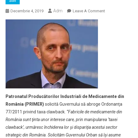
Stiri
Adm
On
Decembrie 4, 2019
Leave A Comment
PRIMER
Cere
Guvernului
Abrogarea
Ordonanţei
Privind
Taxa
Clawback
Patronatul Producătorilor Industriali de Medicamente din
România (PRIMER)
solicită Guvernului să abroge Ordonanţa
77/2011 privind taxa clawback.
“Fabricile de medicamente din
România sunt ţinta unor interese care, prin manipularea ‘taxei
clawback’, urmăresc închiderea lor şi dispariţia acestui sector
strategic din România. Solicităm Guvernului Orban să îşi asume