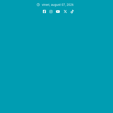
Skip
vineri, august 07, 2026
to
content