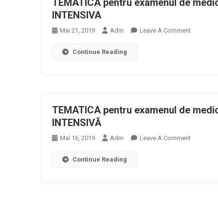
TEMATICA pentru examenul de medic 
ŞI
Intensivă
TERAPIE
INTENSIVA
(ATI)
INTENSIV
On
Mai 21, 2019
Adm
Leave A Comment
Și
TEMATIC
Centru
Continue Reading
Pentru
De
Examenul
Mari
De
Arși”
Medic
Specialist
TEMATICA pentru examenul de medic
Specialit
ANESTEZ
INTENSIVĂ
TERAPIE
On
Mai 16, 2019
Adm
Leave A Comment
INTENSIV
TEMATIC
Continue Reading
Pentru
Examenul
De
Medic
Primar
Specialit