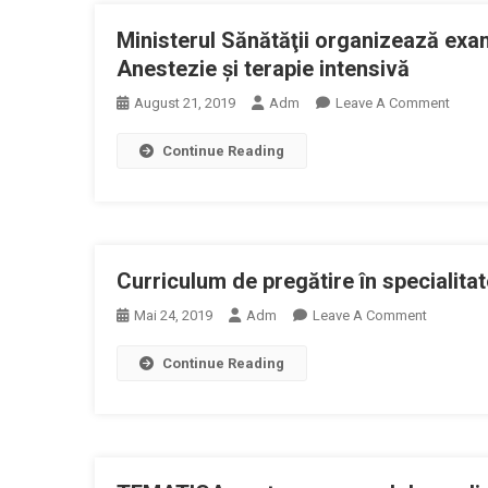
De
Ed
Ane
Urgență
Ministerul Sănătăţii organizează exame
A
«Pius
1
Anestezie şi terapie intensivă
Brânzeu»
A
On
August 21, 2019
Adm
Leave A Comment
Timișoar
1
Minist
În
1
Continue Reading
Sănătă
Vederea
O
Organ
Reorganiz
T
Exam
Circuitelo
M
Pentru
Medicale
Obţin
Pentru
Curriculum de pregătire în speciali
Titlulu
Departam
De
Unitate
On
Mai 24, 2019
Adm
Leave A Comment
Specia
Primiri
Curriculu
În
Urgențe
Continue Reading
De
Anest
(UPU),
Pregătire
Şi
Chirurgie,
În
Terapi
Anestezi
Specialit
Intens
Și
ANESTEZ
Terapie