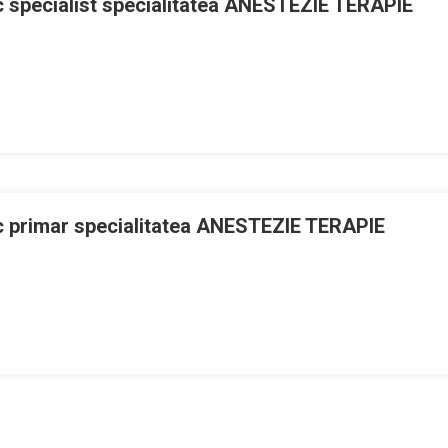
specialist specialitatea ANESTEZIE TERAPIE
Ă
A
 primar specialitatea ANESTEZIE TERAPIE
atea
IE
A
A
atea