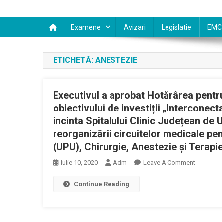
Examene
Avizari
Legislatie
EMC
ETICHETĂ:
ANESTEZIE
Executivul a aprobat Hotărârea pentr
obiectivului de investiții „Interconect
incinta Spitalului Clinic Județean de
reorganizării circuitelor medicale pe
(UPU), Chirurgie, Anestezie și Terapie
On
Iulie 10, 2020
Adm
Leave A Comment
Executivu
Continue Reading
A
Aprobat
Hotărâre
Pentru