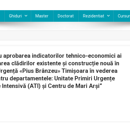
Ghiduri
Master
Doctorat
Rezidentiat
Cursur
u aprobarea indicatorilor tehnico-economici ai
area clădirilor existente și construcție nouă în
 Urgență «Pius Brânzeu» Timișoara în vederea
ntru departamentele: Unitate Primiri Urgențe
 Intensivă (ATI) și Centru de Mari Arși”
l
a