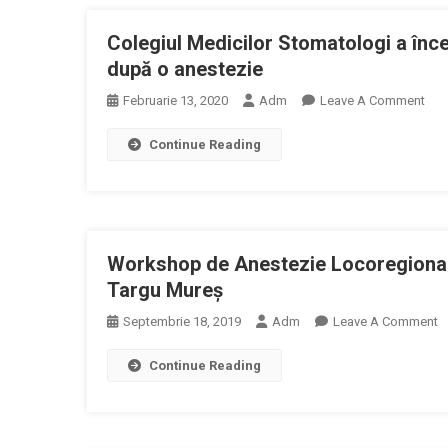
Aprobar
Colegiul Medicilor Stomatologi a înce
Indicatori
Tehnico-
după o anestezie
Economic
On
Februarie 13, 2020
Adm
Leave A Comment
Ai
Cole
Obiectivu
Continue Reading
Medi
De
Sto
Investiții
A
„Intercon
Înc
Clădirilor
O
Existente
Workshop de Anestezie Locoregională
Anc
Și
În
Targu Mureș
Construcț
Caz
Nouă
O
Septembrie 18, 2019
Adm
Leave A Comment
Copi
În
W
Car
Incinta
Continue Reading
D
A
Spitalului
A
Muri
Clinic
L
Dup
Județean
E
O