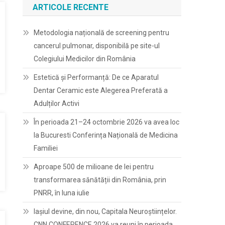
ARTICOLE RECENTE
Metodologia națională de screening pentru
cancerul pulmonar, disponibilă pe site-ul
Colegiului Medicilor din România
Estetică și Performanță: De ce Aparatul
Dentar Ceramic este Alegerea Preferată a
Adulților Activi
În perioada 21–24 octombrie 2026 va avea loc
la Bucuresti Conferința Națională de Medicina
Familiei
Aproape 500 de milioane de lei pentru
transformarea sănătății din România, prin
PNRR, în luna iulie
Iașiul devine, din nou, Capitala Neuroștiințelor.
CNN CONFERENCE 2026 va reuni în perioada