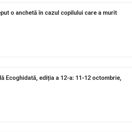
ea
put o anchetă în cazul copilului care a murit
lor
i
giul
lui
cilor
matologi
ectarea
eput
 Ecoghidată, ediția a 12-a: 11-12 octombrie,
hetă
ie
ul
n
lului
orkshop
e
e
nestezie
t
ocoregională
ă
coghidată,