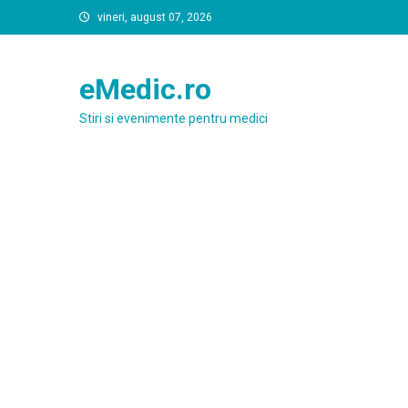
Skip
vineri, august 07, 2026
to
content
eMedic.ro
Stiri si evenimente pentru medici