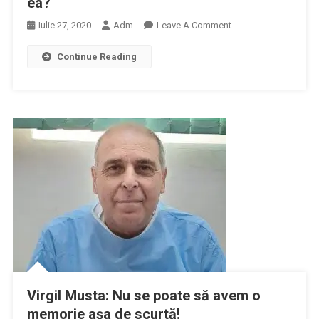
ea?
On
Iulie 27, 2020
Adm
Leave A Comment
Avem
Continue Reading
O
Lege
A
Carantinei.
Ce
Facem
Cu
Ea?
Virgil Musta: Nu se poate să avem o
memorie aşa de scurtă!