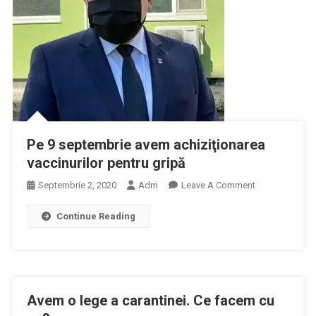
De
Remdesivir
Pe 9 septembrie avem achiziţionarea
vaccinurilor pentru gripă
On
Septembrie 2, 2020
Adm
Leave A Comment
Pe
Continue Reading
9
Septembrie
Avem
Achiziţionarea
Vaccinurilor
Avem o lege a carantinei. Ce facem cu
Pentru
Gripă