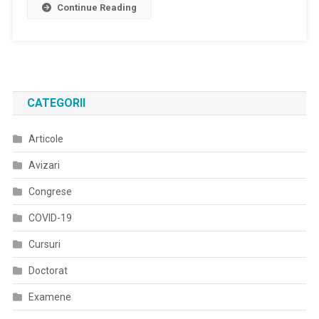
Continue Reading
Lipsă
Administrare
În
Pentru
Spitale.
Copii
Pacienții
Şi
Caută
Adolescenţi
Din
CATEGORII
Farmacie
În
Articole
Farmacie
Anumite
Avizari
Citostatice:
Avem
Congrese
Copii
COVID-19
De
Crescut,
Cursuri
E
Doctorat
Groaznic!
Examene