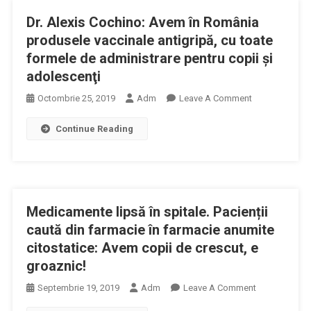
Mai
Dr. Alexis Cochino: Avem în România
Bun
Contract
produsele vaccinale antigripă, cu toate
Colectiv
formele de administrare pentru copii şi
De
adolescenţi
Muncă
On
Octombrie 25, 2019
Adm
Leave A Comment
La
Dr.
Nivel
Continue Reading
Alexis
De
Cochino:
Sector
Avem
Bugetar
În
Sănătate
România
Medicamente lipsă în spitale. Pacienții
Produsele
Vaccinale
caută din farmacie în farmacie anumite
Antigripă,
citostatice: Avem copii de crescut, e
Cu
groaznic!
Toate
On
Septembrie 19, 2019
Adm
Leave A Comment
Formele
Medicamente
De