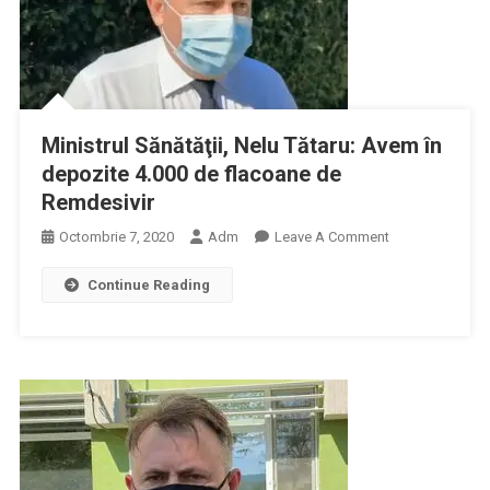
Ministrul Sănătăţii, Nelu Tătaru: Avem în
depozite 4.000 de flacoane de
Remdesivir
On
Octombrie 7, 2020
Adm
Leave A Comment
Ministrul
Continue Reading
Sănătăţii,
Nelu
Tătaru:
Avem
În
Depozite
4.000
De
Flacoane