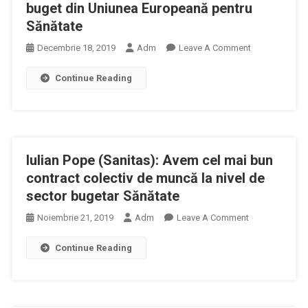
Pentru
buget din Uniunea Europeană pentru
De
Epilepsie
Sănătate
Ventilatoare
On
Decembrie 18, 2019
Adm
Leave A Comment
Victor
Continue Reading
Costache:
Avem
Cel
Mai
Mic
Iulian Pope (Sanitas): Avem cel mai bun
Buget
Din
contract colectiv de muncă la nivel de
Uniunea
sector bugetar Sănătate
Europeană
On
Noiembrie 21, 2019
Adm
Leave A Comment
Pentru
Iulian
Sănătate
Continue Reading
Pope
(Sanitas):
Avem
Cel