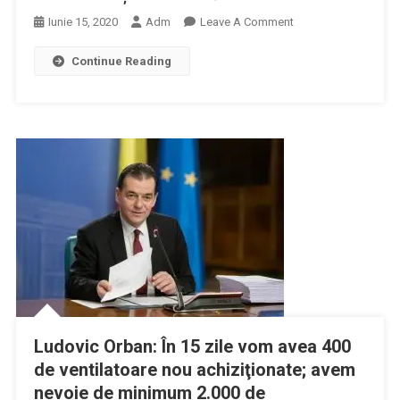
On
Iunie 15, 2020
Adm
Leave A Comment
Virgil
Continue Reading
Musta:
Nu
Se
Poate
Să
Avem
O
Memorie
Aşa
De
Scurtă!
Ludovic Orban: În 15 zile vom avea 400
de ventilatoare nou achiziţionate; avem
nevoie de minimum 2.000 de