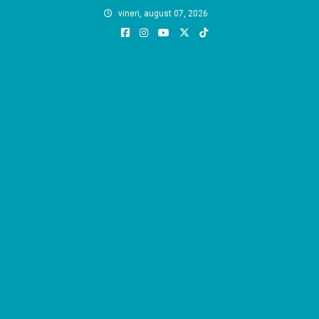
Skip
vineri, august 07, 2026
to
content