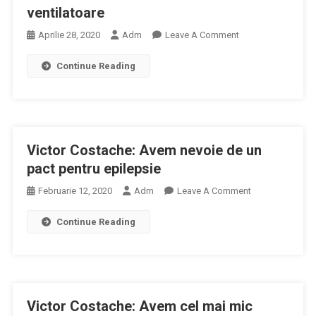
ventilatoare
On
Aprilie 28, 2020
Adm
Leave A Comment
Ludovic
Continue Reading
Orban:
În
15
Zile
Vom
Victor Costache: Avem nevoie de un
Avea
400
pact pentru epilepsie
De
On
Februarie 12, 2020
Adm
Leave A Comment
Ventilatoare
Victor
Nou
Continue Reading
Costache:
Achiziţionate;
Avem
Avem
Nevoie
Nevoie
De
De
Un
Minimum
Victor Costache: Avem cel mai mic
Pact
2.000