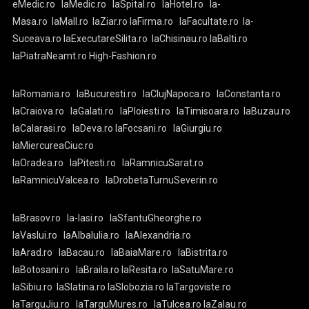
eMedic.ro
laMedic.ro
laSpital.ro
laHotel.ro
la-
Masa.ro
laMall.ro
laZiar.ro
laFirma.ro
laFacultate.ro
la-
Suceava.ro
laExecutareSilita.ro
laChisinau.ro
laBalti.ro
laPiatraNeamt.ro
High-Fashion.ro
laRomania.ro
laBucuresti.ro
laClujNapoca.ro
laConstanta.ro
laCraiova.ro
laGalati.ro
laPloiesti.ro
laTimisoara.ro
laBuzau.ro
laCalarasi.ro
laDeva.ro
laFocsani.ro
laGiurgiu.ro
laMiercureaCiuc.ro
laOradea.ro
laPitesti.ro
laRamnicuSarat.ro
laRamnicuValcea.ro
laDrobetaTurnuSeverin.ro
laBrasov.ro
la-Iasi.ro
laSfantuGheorghe.ro
laVaslui.ro
laAlbaIulia.ro
laAlexandria.ro
laArad.ro
laBacau.ro
laBaiaMare.ro
laBistrita.ro
laBotosani.ro
laBraila.ro
laResita.ro
laSatuMare.ro
laSibiu.ro
laSlatina.ro
laSlobozia.ro
laTargoviste.ro
laTarguJiu.ro
laTarguMures.ro
laTulcea.ro
laZalau.ro