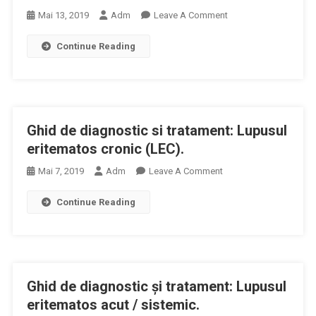
On
Mai 13, 2019
Adm
Leave A Comment
Ghid
Continue Reading
De
Tratament
Al
Lupusului
Eritematos
Ghid de diagnostic si tratament: Lupusul
Sistemic
eritematos cronic (LEC).
On
Mai 7, 2019
Adm
Leave A Comment
Ghid
Continue Reading
De
Diagnostic
Si
Tratament:
Lupusul
Ghid de diagnostic şi tratament: Lupusul
Eritematos
Cronic
eritematos acut / sistemic.