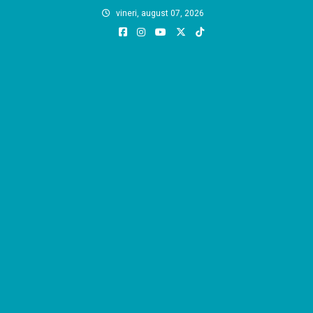
Skip
vineri, august 07, 2026
to
content