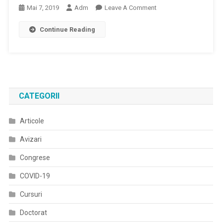
(LEC).
On
Mai 7, 2019
Adm
Leave A Comment
Ghid
Continue Reading
De
Diagnostic
Şi
Tratament:
Lupusul
Eritematos
CATEGORII
Acut
/
Articole
Sistemic.
Avizari
Congrese
COVID-19
Cursuri
Doctorat