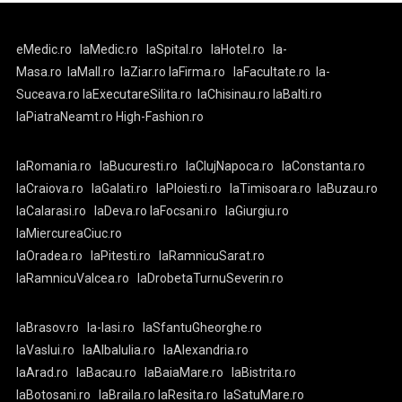
eMedic.ro
laMedic.ro
laSpital.ro
laHotel.ro
la-
Masa.ro
laMall.ro
laZiar.ro
laFirma.ro
laFacultate.ro
la-
Suceava.ro
laExecutareSilita.ro
laChisinau.ro
laBalti.ro
laPiatraNeamt.ro
High-Fashion.ro
laRomania.ro
laBucuresti.ro
laClujNapoca.ro
laConstanta.ro
laCraiova.ro
laGalati.ro
laPloiesti.ro
laTimisoara.ro
laBuzau.ro
laCalarasi.ro
laDeva.ro
laFocsani.ro
laGiurgiu.ro
laMiercureaCiuc.ro
laOradea.ro
laPitesti.ro
laRamnicuSarat.ro
laRamnicuValcea.ro
laDrobetaTurnuSeverin.ro
laBrasov.ro
la-Iasi.ro
laSfantuGheorghe.ro
laVaslui.ro
laAlbaIulia.ro
laAlexandria.ro
laArad.ro
laBacau.ro
laBaiaMare.ro
laBistrita.ro
laBotosani.ro
laBraila.ro
laResita.ro
laSatuMare.ro